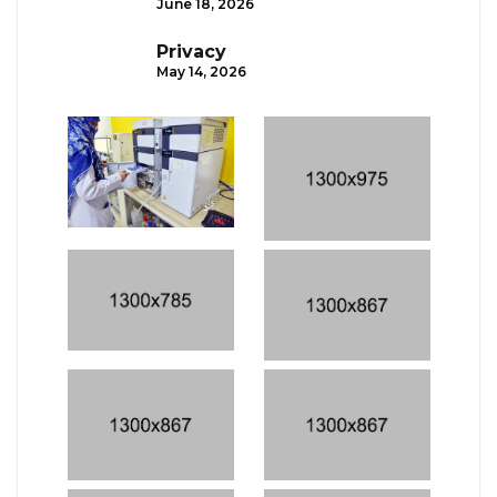
June 18, 2026
Privacy
May 14, 2026