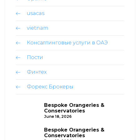
usacas
vietnam
Консалтинговые услуги в ОАЭ
Пости
Финтех
Форекс Брокеры
Bespoke Orangeries &
Conservatories
June 18, 2026
Bespoke Orangeries &
Conservatories