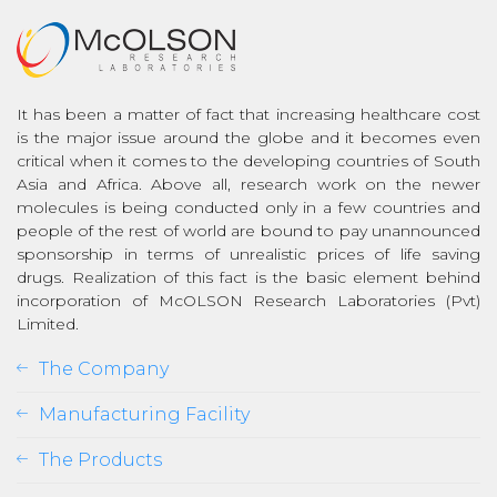
It has been a matter of fact that increasing healthcare cost
is the major issue around the globe and it becomes even
critical when it comes to the developing countries of South
Asia and Africa. Above all, research work on the newer
molecules is being conducted only in a few countries and
people of the rest of world are bound to pay unannounced
sponsorship in terms of unrealistic prices of life saving
drugs. Realization of this fact is the basic element behind
incorporation of McOLSON Research Laboratories (Pvt)
Limited.
The Company
Manufacturing Facility
The Products