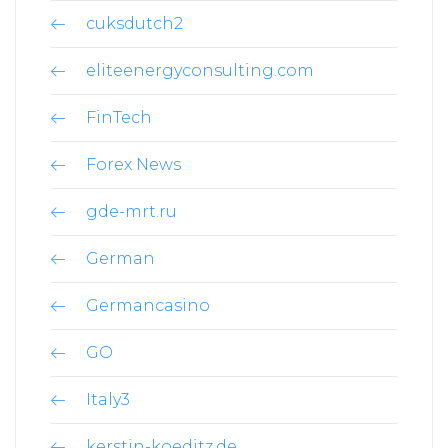
cuksdutch2
eliteenergyconsulting.com
FinTech
Forex News
gde-mrt.ru
German
Germancasino
GO
Italy3
kerstin-koeditz.de