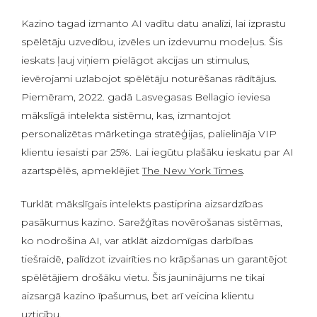
Kazino tagad izmanto AI vadītu datu analīzi, lai izprastu
spēlētāju uzvedību, izvēles un izdevumu modeļus. Šis
ieskats ļauj viņiem pielāgot akcijas un stimulus,
ievērojami uzlabojot spēlētāju noturēšanas rādītājus.
Piemēram, 2022. gadā Lasvegasas Bellagio ieviesa
mākslīgā intelekta sistēmu, kas, izmantojot
personalizētas mārketinga stratēģijas, palielināja VIP
klientu iesaisti par 25%. Lai iegūtu plašāku ieskatu par AI
azartspēlēs, apmeklējiet
The New York Times
.
Turklāt mākslīgais intelekts pastiprina aizsardzības
pasākumus kazino. Sarežģītas novērošanas sistēmas,
ko nodrošina AI, var atklāt aizdomīgas darbības
tiešraidē, palīdzot izvairīties no krāpšanas un garantējot
spēlētājiem drošāku vietu. Šis jauninājums ne tikai
aizsargā kazino īpašumus, bet arī veicina klientu
uzticību.