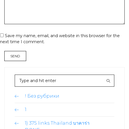
Save my name, email, and website in this browser for the
next time I comment.
! Без рубрики
1
1) 375 links Thailand บาคาร่า