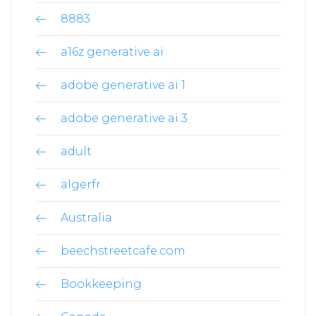
8883
a16z generative ai
adobe generative ai 1
adobe generative ai 3
adult
algerfr
Australia
beechstreetcafe.com
Bookkeeping