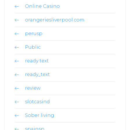
Online Casino
orangeriesliverpool.com
perusp
Public
ready text
ready_text
review
slotcasind
Sober living
spainsp