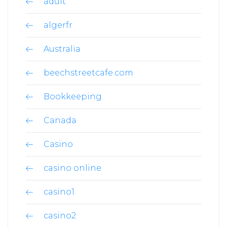
adult
algerfr
Australia
beechstreetcafe.com
Bookkeeping
Canada
Casino
casino online
casino1
casino2