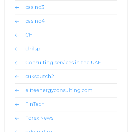
casino3
casino4
CH
chilsp
Consulting services in the UAE
cuksdutch2
eliteenergyconsulting.com
FinTech
Forex News
gde-mrt.ru