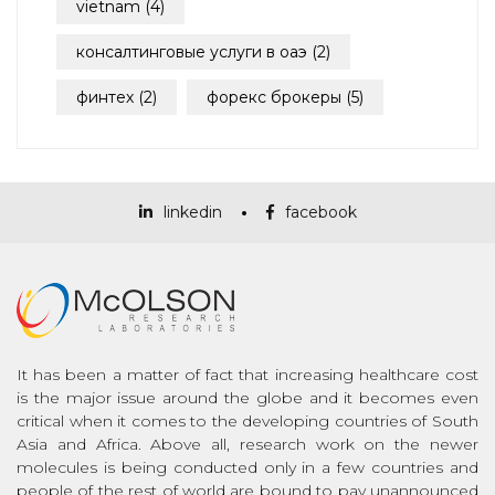
vietnam
(4)
консалтинговые услуги в оаэ
(2)
финтех
(2)
форекс брокеры
(5)
linkedin
facebook
It has been a matter of fact that increasing healthcare cost
is the major issue around the globe and it becomes even
critical when it comes to the developing countries of South
Asia and Africa. Above all, research work on the newer
molecules is being conducted only in a few countries and
people of the rest of world are bound to pay unannounced