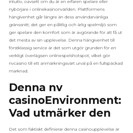
intuitiv, oavsett om du är en erfaren spelare eller
nybörjare i onlinekasinonvärlden. Plattformens
hängivenhet går längre än dess användarvänliga
gränssnitt; det ger en pålitlig och ärlig spelmiljö som
ger spelare den komfort som är avgörande för att få ut
det mesta av sin upplevelse. Denna hängivenhet till
förstklassig service är det som utgör grunden för en
verkligt överlägsen onlinespelshotspot, vilket gör
nvcasino till ett anmärkningsvärt urval på en fullspäckad
marknad.
Denna nv
casinoEnvironment:
Vad utmärker den
Det som faktiskt definierar denna casinoupplevelse är