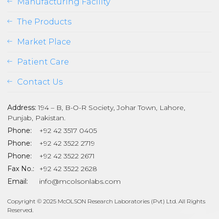
Manufacturing Facility
The Products
Market Place
Patient Care
Contact Us
Address:
194 – B, B-O-R Society, Johar Town, Lahore,
Punjab, Pakistan.
Phone:
+92 42 3517 0405
Phone:
+92 42 3522 2719
Phone:
+92 42 3522 2671
son
Fax No.:
+92 42 3522 2628
Email:
info@mcolsonlabs.com
Copyright © 2025 McOLSON Research Laboratories (Pvt) Ltd. All Rights
Reserved.