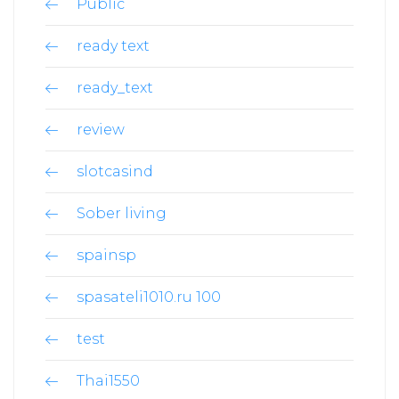
Public
ready text
ready_text
review
slotcasind
Sober living
spainsp
spasateli1010.ru 100
test
Thai1550