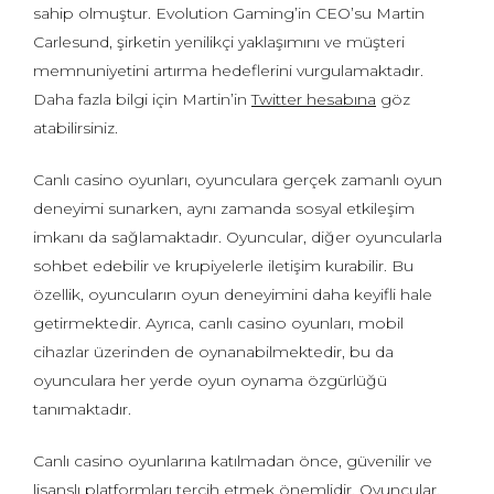
sahip olmuştur. Evolution Gaming’in CEO’su Martin
Carlesund, şirketin yenilikçi yaklaşımını ve müşteri
memnuniyetini artırma hedeflerini vurgulamaktadır.
Daha fazla bilgi için Martin’in
Twitter hesabına
göz
atabilirsiniz.
Canlı casino oyunları, oyunculara gerçek zamanlı oyun
deneyimi sunarken, aynı zamanda sosyal etkileşim
imkanı da sağlamaktadır. Oyuncular, diğer oyuncularla
sohbet edebilir ve krupiyelerle iletişim kurabilir. Bu
özellik, oyuncuların oyun deneyimini daha keyifli hale
getirmektedir. Ayrıca, canlı casino oyunları, mobil
cihazlar üzerinden de oynanabilmektedir, bu da
oyunculara her yerde oyun oynama özgürlüğü
tanımaktadır.
Canlı casino oyunlarına katılmadan önce, güvenilir ve
lisanslı platformları tercih etmek önemlidir. Oyuncular,