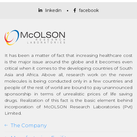
linkedin
facebook
It has been a matter of fact that increasing healthcare cost
is the major issue around the globe and it becomes even
critical when it comes to the developing countries of South
Asia and Africa. Above all, research work on the newer
molecules is being conducted only in a few countries and
people of the rest of world are bound to pay unannounced
sponsorship in terms of unrealistic prices of life saving
drugs. Realization of this fact is the basic element behind
incorporation of McOLSON Research Laboratories (Pvt)
Limited.
The Company