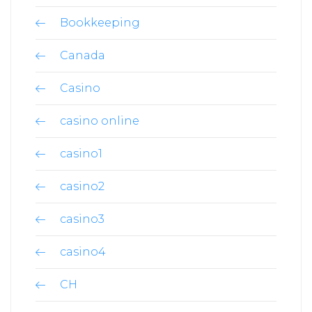
Bookkeeping
Canada
Casino
casino online
casino1
casino2
casino3
casino4
CH