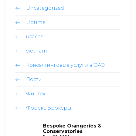
Uncategorized
Uptime
usacas
vietnam
Консалтинговые услуги в ОАЭ
Пости
Финтех
Форекс Брокеры
Bespoke Orangeries &
Conservatories