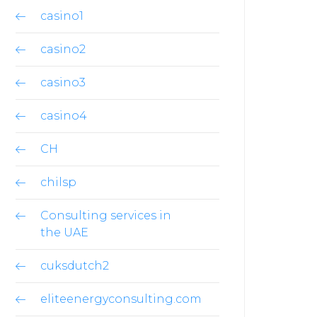
casino1
casino2
casino3
casino4
CH
chilsp
Consulting services in
the UAE
cuksdutch2
eliteenergyconsulting.com