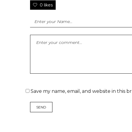
0 likes
Save my name, email, and website in this b