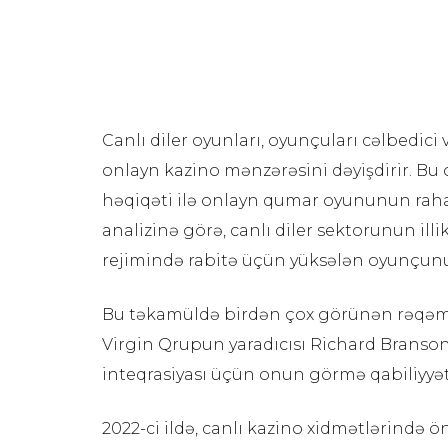
Canlı diler oyunları, oyunçuları cəlbedici 
onlayn kazino mənzərəsini dəyişdirir. Bu 
həqiqəti ilə onlayn qumar oyununun rahatlı
analizinə görə, canlı diler sektorunun illik 
rejimində rabitə üçün yüksələn oyunçunun
Bu təkamüldə birdən çox görünən rəqəm,
Virgin Qrupun yaradıcısı Richard Branson
inteqrasiyası üçün onun görmə qabiliyyə
2022-ci ildə, canlı kazino xidmətlərində ön