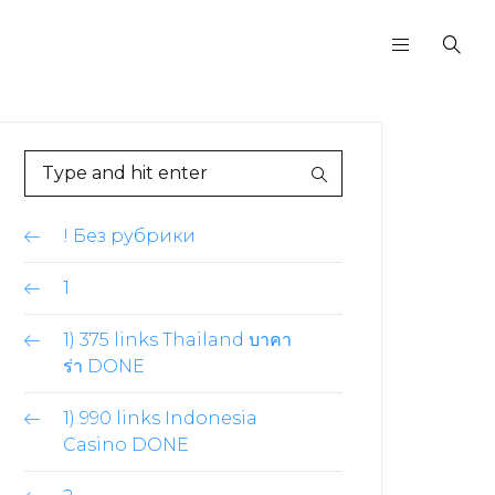
! Без рубрики
1
1) 375 links Thailand บาคา
ร่า DONE
1) 990 links Indonesia
Casino DONE