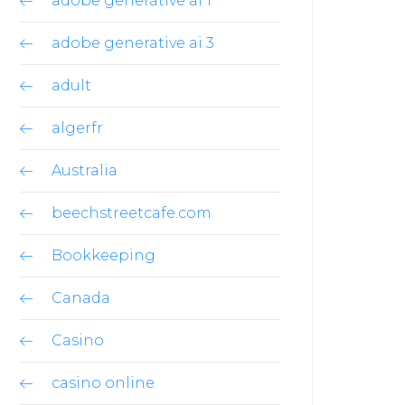
adobe generative ai 1
adobe generative ai 3
adult
algerfr
Australia
beechstreetcafe.com
Bookkeeping
Canada
Casino
casino online