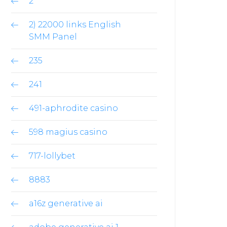
2
2) 22000 links English
SMM Panel
235
241
491-aphrodite casino
598 magius casino
717-lollybet
8883
a16z generative ai