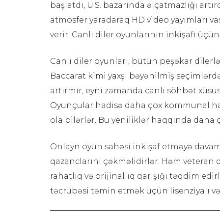
başlatdı, U.S. bazarında əlçatmazlığı artı
atmosfer yaradaraq HD video yayımları vas
verir. Canlı diler oyunlarının inkişafı üç
Canlı diler oyunları, bütün peşəkar dilerl
Baccarat kimi yaxşı bəyənilmiş seçimlərdə
artırmır, eyni zamanda canlı söhbət xüsusiy
Oyunçular hadisə daha çox kommunal hala
ola bilərlər. Bu yeniliklər haqqında dah
Onlayn oyun sahəsi inkişaf etməyə davam 
qazanclarını çəkməlidirlər. Həm veteran 
rahatlıq və orijinallıq qarışığı təqdim edi
təcrübəsi təmin etmək üçün lisenziyalı və