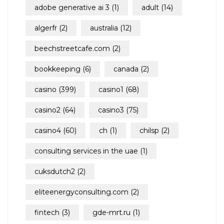
adobe generative ai 3
(1)
adult
(14)
algerfr
(2)
australia
(12)
beechstreetcafe.com
(2)
bookkeeping
(6)
canada
(2)
casino
(399)
casino1
(68)
casino2
(64)
casino3
(75)
casino4
(60)
ch
(1)
chilsp
(2)
consulting services in the uae
(1)
cuksdutch2
(2)
eliteenergyconsulting.com
(2)
fintech
(3)
gde-mrt.ru
(1)