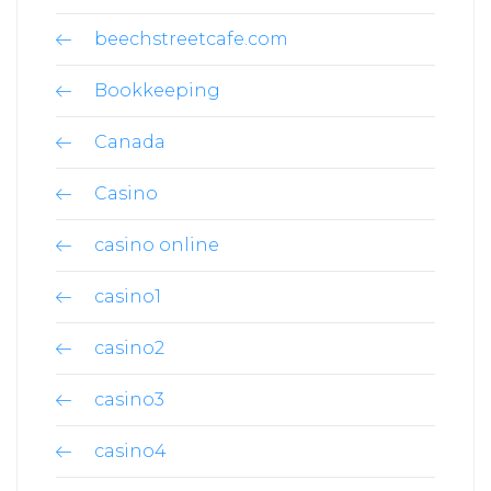
beechstreetcafe.com
Bookkeeping
Canada
Casino
casino online
casino1
casino2
casino3
casino4