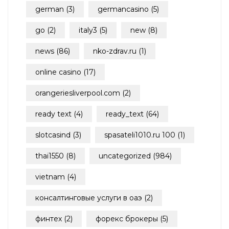
german
(3)
germancasino
(5)
go
(2)
italy3
(5)
new
(8)
news
(86)
nko-zdrav.ru
(1)
online casino
(17)
orangeriesliverpool.com
(2)
ready text
(4)
ready_text
(64)
slotcasind
(3)
spasateli1010.ru 100
(1)
thai1550
(8)
uncategorized
(984)
vietnam
(4)
консалтинговые услуги в оаэ
(2)
финтех
(2)
форекс брокеры
(5)