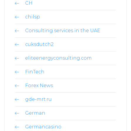
CH
chilsp
Consulting services in the UAE
cuksdutch2
eliteenergyconsulting.com
FinTech
Forex News
gde-mrt.ru
German
Germancasino