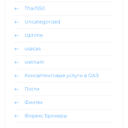
Thai1550
Uncategorized
Uptime
usacas
vietnam
Консалтинговые услуги в ОАЭ
Пости
Финтех
Форекс Брокеры