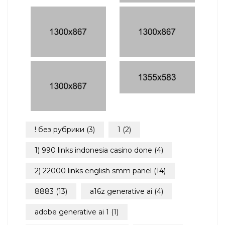
! без рубрики
(3)
1
(2)
1) 990 links indonesia casino done
(4)
2) 22000 links english smm panel
(14)
8883
(13)
a16z generative ai
(4)
adobe generative ai 1
(1)