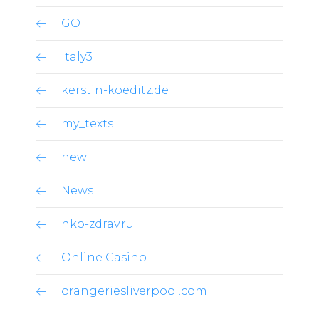
GO
Italy3
kerstin-koeditz.de
my_texts
new
News
nko-zdrav.ru
Online Casino
orangeriesliverpool.com