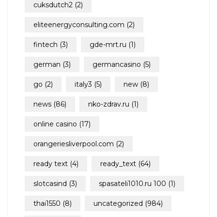
cuksdutch2
(2)
eliteenergyconsulting.com
(2)
fintech
(3)
gde-mrt.ru
(1)
german
(3)
germancasino
(5)
go
(2)
italy3
(5)
new
(8)
news
(86)
nko-zdrav.ru
(1)
online casino
(17)
orangeriesliverpool.com
(2)
ready text
(4)
ready_text
(64)
slotcasind
(3)
spasateli1010.ru 100
(1)
thai1550
(8)
uncategorized
(984)