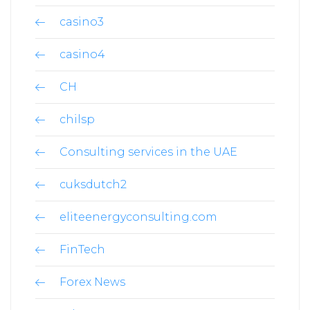
casino3
casino4
CH
chilsp
Consulting services in the UAE
cuksdutch2
eliteenergyconsulting.com
FinTech
Forex News