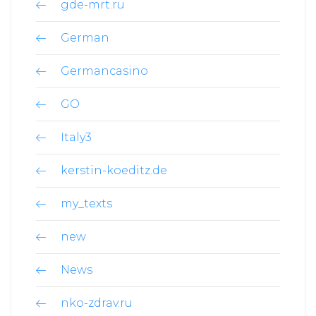
gde-mrt.ru
German
Germancasino
GO
Italy3
kerstin-koeditz.de
my_texts
new
News
nko-zdrav.ru