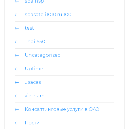
spainsp
spasateli1010.ru 100
test
Thai1550
Uncategorized
Uptime
usacas
vietnam
Консалтинговые услуги в ОАЭ
Пости