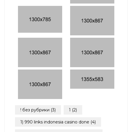
! без рубрики
(3)
1
(2)
1) 990 links indonesia casino done
(4)