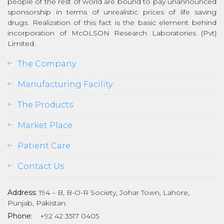
people of the rest of world are bound to pay unannounced
sponsorship in terms of unrealistic prices of life saving
drugs. Realization of this fact is the basic element behind
incorporation of McOLSON Research Laboratories (Pvt)
Limited.
The Company
Manufacturing Facility
The Products
Market Place
Patient Care
Contact Us
Address:
194 – B, B-O-R Society, Johar Town, Lahore,
Punjab, Pakistan.
Phone:
+92 42 3517 0405