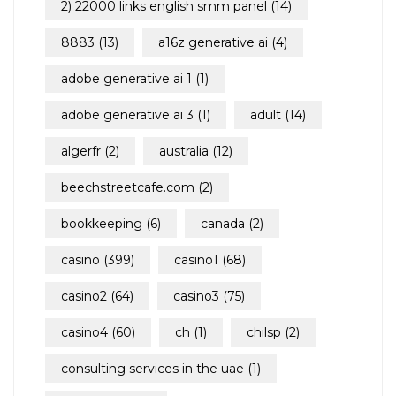
2) 22000 links english smm panel
(14)
8883
(13)
a16z generative ai
(4)
adobe generative ai 1
(1)
adobe generative ai 3
(1)
adult
(14)
algerfr
(2)
australia
(12)
beechstreetcafe.com
(2)
bookkeeping
(6)
canada
(2)
casino
(399)
casino1
(68)
casino2
(64)
casino3
(75)
casino4
(60)
ch
(1)
chilsp
(2)
consulting services in the uae
(1)