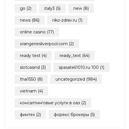
go
(2)
italy3
(5)
new
(8)
news
(86)
nko-zdrav.ru
(1)
online casino
(17)
orangeriesliverpool.com
(2)
ready text
(4)
ready_text
(64)
slotcasind
(3)
spasateli1010.ru 100
(1)
thai1550
(8)
uncategorized
(984)
vietnam
(4)
консалтинговые услуги в оаэ
(2)
финтех
(2)
форекс брокеры
(5)