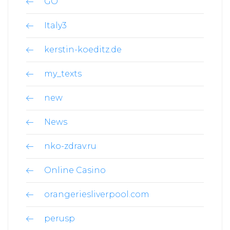
GO
Italy3
kerstin-koeditz.de
my_texts
new
News
nko-zdrav.ru
Online Casino
orangeriesliverpool.com
perusp