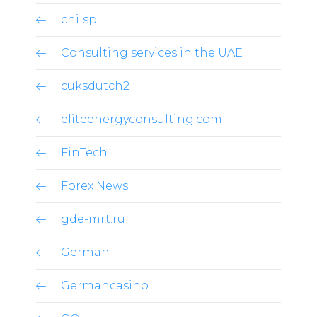
chilsp
Consulting services in the UAE
cuksdutch2
eliteenergyconsulting.com
FinTech
Forex News
gde-mrt.ru
German
Germancasino