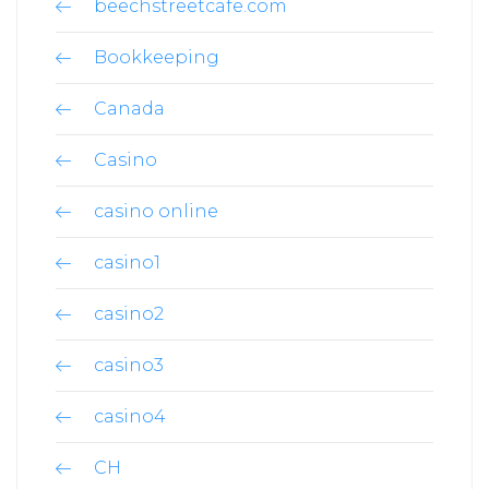
beechstreetcafe.com
Bookkeeping
Canada
Casino
casino online
casino1
casino2
casino3
casino4
CH