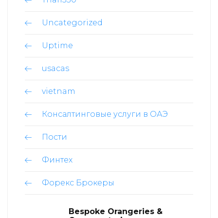
Uncategorized
Uptime
usacas
vietnam
Консалтинговые услуги в ОАЭ
Пости
Финтех
Форекс Брокеры
Bespoke Orangeries &