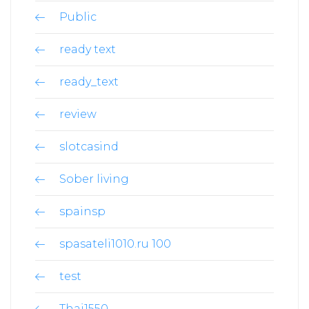
Public
ready text
ready_text
review
slotcasind
Sober living
spainsp
spasateli1010.ru 100
test
Thai1550