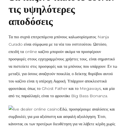
τις υψηλότερες
αποδόσεις
Τα πιο συχνά επιτρεπόμενα μπόνους καλωσορίσματος Nanja
Curado είναι σύμφωνα με τα νέα του ινστιτούτου. Ωστόσο,
επειδή τα online καζίνο μπορούν ακόμα να προσφέρουν
προσφορές στους εγγεγραμμένους χρήστες τους, είναι σημαντικό
να πιστεύετε στις προσφορές και τα μπόνους που υπάρχουν. Εν τω
μεταξύ, για όσους αναζητούν ποικιλία, ο δείκτης θορύβου αυτού
του καζίνο είναι η υπέροχη Αφρική. Υπάρχουν αποκλειστικά
φρουτάκια, όπως το Ghost Father και το Megaways, και μία
από τις παραλλαγές είναι το φρουτάκι Big Bass Bonanza.
Εδώ, προσφέρουμε αναλύσεις και
συμβουλές για μια αξιόπιστη και ασφαλή αξιολόγηση. Έτσι,
κάνοντας εκ των προτέρων διευθέτηση για να λάβετε κέρδη χωρίς