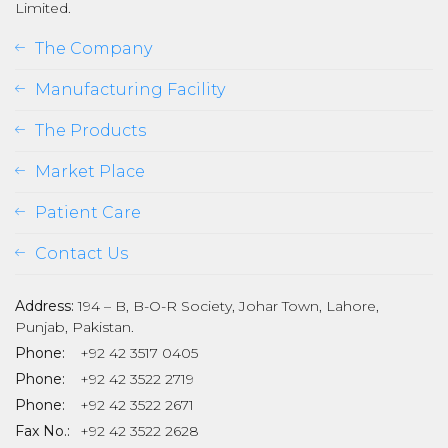
Limited.
The Company
Manufacturing Facility
The Products
Market Place
Patient Care
Contact Us
Address:
194 – B, B-O-R Society, Johar Town, Lahore,
Punjab, Pakistan.
Phone:
+92 42 3517 0405
Phone:
+92 42 3522 2719
Phone:
+92 42 3522 2671
Fax No.:
+92 42 3522 2628