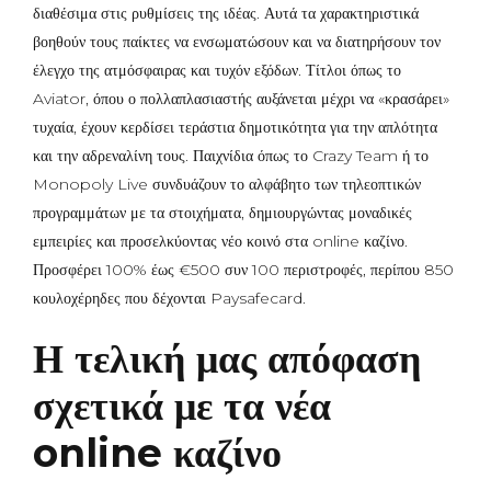
διαθέσιμα στις ρυθμίσεις της ιδέας. Αυτά τα χαρακτηριστικά
βοηθούν τους παίκτες να ενσωματώσουν και να διατηρήσουν τον
έλεγχο της ατμόσφαιρας και τυχόν εξόδων. Τίτλοι όπως το
Aviator, όπου ο πολλαπλασιαστής αυξάνεται μέχρι να «κρασάρει»
τυχαία, έχουν κερδίσει τεράστια δημοτικότητα για την απλότητα
και την αδρεναλίνη τους. Παιχνίδια όπως το Crazy Team ή το
Monopoly Live συνδυάζουν το αλφάβητο των τηλεοπτικών
προγραμμάτων με τα στοιχήματα, δημιουργώντας μοναδικές
εμπειρίες και προσελκύοντας νέο κοινό στα online καζίνο.
Προσφέρει 100% έως €500 συν 100 περιστροφές, περίπου 850
κουλοχέρηδες που δέχονται Paysafecard.
Η τελική μας απόφαση
σχετικά με τα νέα
online καζίνο