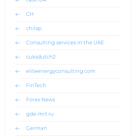
CH
chilsp
Consulting services in the UAE
cuksdutch2
eliteenergyconsulting.com
FinTech
Forex News
gde-mrt.ru
German