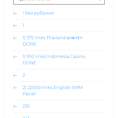
! Без рубрики
1
1) 375 links Thailand บาคาร่า
DONE
1) 990 links Indonesia Casino
DONE
2
2) 22000 links English SMM
Panel
235