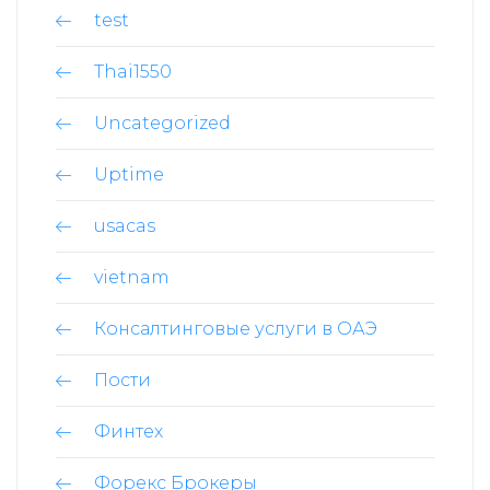
test
Thai1550
Uncategorized
Uptime
usacas
vietnam
Консалтинговые услуги в ОАЭ
Пости
Финтех
Форекс Брокеры