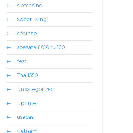
slotcasind
Sober living
spainsp
spasateli1010.ru 100
test
Thai1550
Uncategorized
Uptime
usacas
vietnam