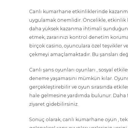
Canlı kumarhane etkinliklerinde kazanma
uygulamak önemlidir. Öncelikle, etkinlik 
daha yüksek kazanma ihtimali sunduğunu b
etmek, zararınızı kontrol denetim koruman
birçok casino, oyunculara özel teşvikler
çekmeyi amaçlamaktadır. Bu şansları değe
Canlı şans oyunları oyunları , sosyal etkile
deneme yaşamasını mümkün kılar. Oyunse
gerçekleştirebilir ve oyun sırasında etkile
hale gelmesine yardımda bulunur. Daha fa
ziyaret gidebilirsiniz.
Sonuç olarak, canlı kumarhane oyun , tekn