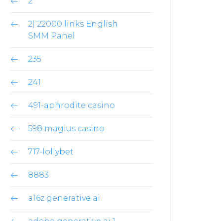
2
2) 22000 links English
SMM Panel
235
241
491-aphrodite casino
598 magius casino
717-lollybet
8883
a16z generative ai