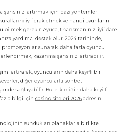
 şansınızı artırmak için bazı yöntemler
kurallarını iyi idrak etmek ve hangi oyunların
ilmek gerekir. Ayrıca, finansmanınızı iyi idare
ıza yardımcı destek olur. 2024 tarihinde,
 ve promosyonlar sunarak, daha fazla oyuncu
rlendirmek, kazanma şansınızı artırabilir.
şimi artırarak, oyuncuların daha keyifli bir
verler, diğer oyuncularla sohbet
şimde sağlayabilir. Bu, etkinliğin daha keyifli
zla bilgi için
casino siteleri 2026
adresini
olojinin sundukları olanaklarla birlikte,