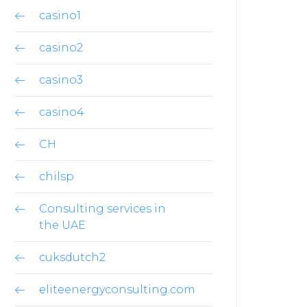
casino1
casino2
casino3
casino4
CH
chilsp
Consulting services in
the UAE
cuksdutch2
eliteenergyconsulting.com