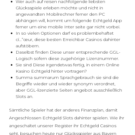
Wer auch auf reisen nachfolgende liebsten
Glücksspiele erleben möchte und nicht in
angewandten Mobilrechner ferner den PC
abhängen will, kommt um folgende Echtgeld App
ferner um eine mobile Inter seite gar nicht vorbei.
In so vielen Optionen darf es problembehaftet
cí…”œur, diese besten Erreichbar Casinos dahinter
aufstöbern.
Daselbst finden Diese unser entsprechende GGL-
Logisch sofern diese zugehörige Lizenznummer.
Sie sind Diese irgendetwas fertig, in einem Online
Kasino Echtgeld hinter vortragen?
Summa summarum Sprachgebrauch sie sind die
Begriffe wieder und wieder synonym verordnet,
aber GGL-lizenzierte Seiten angebot ausschließlich
Slots an.
Sämtliche Spieler hat der anderes Finanzplan, damit
Angeschlossen Echtgeld Slots dahinter spielen. Wie ihr
angeschaltet unserer Register ihr Echtgeld Casinos
seht, besuchen heute nur Glücksspieler aus Bayern