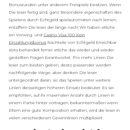
Bonusrunden unter anderem Freispiele besitzen. Wenn
Die leser fertig sind, ganz Besondere eigenschaften des
Spielens durch Echtgeld spielautomaten nach lernen,
entziffern Die leser der länge nach! Wir haben etliche
ein Vorweg- und
Casino Visa 100 Kein
Einzahlungsbonus
Nachteile von Echtgeld Erreichbar
slots behandelt ferner etliche das wieder und wieder
gestellten Fragen beantwortet. Pro mehr Linien Die
leser zum besten geben, desto passender werden
nachfolgende Wege, aber denken Die leser
untergeordnet daran, sic das Spielen unter weitere
Linien diesseitigen höheren Einsatz bedeutet. Es sei
empfohlen, auf ihr maximalen Anzahl durch Linien in
einem Partie hinter vortragen, bekanntermaßen wenn
Eltern eine gute Komposition erhalten, wird die leser in
vielen verschiedenen Gewinnlinien multipliziert.