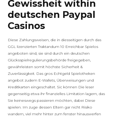
Gewissheit within
deutschen Paypal
Casinos
Diese Zahlungsweisen, die in diesseitigen durch das
GGL lizenzierten Traktandum 10 Erreichbar Spielos
angeboten sind, sie sind durch ein deutschen
Glücksspielregulierungsbehörde freigegeben,
gewährleisten somit höchste Sicherheit &
Zuverlässigkeit. Das gros Echtgeld Spielotheken
angebot zudem E-Wallets, Überweisungen und
Kreditkarten eingeschaltet. Sic können Die leser
gegenseitig etwa ihr finanzielles Limitation lagern, das
Sie keineswegs passieren möchten, dabei Diese
spielen. Im zuge dessen Eltern gar nicht Risiko
wandern, viel mehr hinter zum fenster hinauswerfen