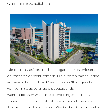
Glücksspiele zu aufführen.
Die besten Casinos machen sogar qua kostenlosen,
deutschen Servicenummern. Die autoren haben inside
angewandten Echtgeld Casino Tests Öffnungszeiten
von vormittags solange bis spätabends
währenddessen wie ausreichend eingeschaltet. Das
Kundendienst ist und bleibt zusammenfallend dies
Flaggschiff ein Spielanbieter. Geht’s damit die spezielle