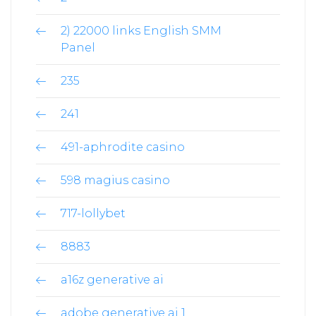
2) 22000 links English SMM
Panel
235
241
491-aphrodite casino
598 magius casino
717-lollybet
8883
a16z generative ai
adobe generative ai 1