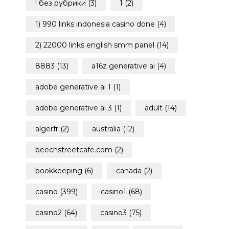
! без рубрики
(3)
1
(2)
1) 990 links indonesia casino done
(4)
2) 22000 links english smm panel
(14)
8883
(13)
a16z generative ai
(4)
adobe generative ai 1
(1)
adobe generative ai 3
(1)
adult
(14)
algerfr
(2)
australia
(12)
beechstreetcafe.com
(2)
bookkeeping
(6)
canada
(2)
casino
(399)
casino1
(68)
casino2
(64)
casino3
(75)