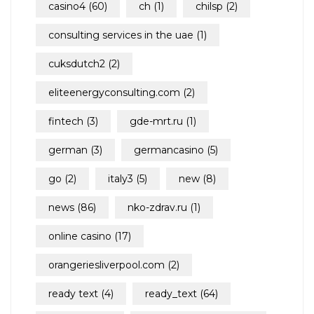
casino4
(60)
ch
(1)
chilsp
(2)
consulting services in the uae
(1)
cuksdutch2
(2)
eliteenergyconsulting.com
(2)
fintech
(3)
gde-mrt.ru
(1)
german
(3)
germancasino
(5)
go
(2)
italy3
(5)
new
(8)
news
(86)
nko-zdrav.ru
(1)
online casino
(17)
orangeriesliverpool.com
(2)
ready text
(4)
ready_text
(64)