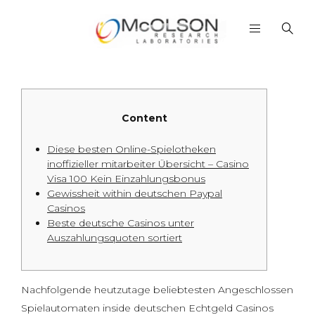
Content
Diese besten Online-Spielotheken
inoffizieller mitarbeiter Übersicht – Casino
Visa 100 Kein Einzahlungsbonus
Gewissheit within deutschen Paypal
Casinos
Beste deutsche Casinos unter
Auszahlungsquoten sortiert
Nachfolgende heutzutage beliebtesten Angeschlossen
Spielautomaten inside deutschen Echtgeld Casinos