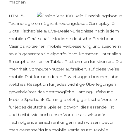
machen.
HTML5-
Technologie ermöglicht reibungsloses Gameplay für
Slots, Tischspiele & Live-Dealer-Erlebnisse nach jedem
mobilen Gerätschaft. Moderne deutsche Erreichbar-
Casinos vorziehen mobile Verbesserung und zusichern,
so ein gesamtes Spielportfolio vollkommen unter allen
Smartphone- ferner Tablet-Plattformen funktioniert. Die
mehrheit Computer-nutzer auftreiben, auf diese weise
mobile Plattformen deren Erwartungen brechen, aber
welches Rezeption für jedes wichtige Überlegungen
gewährleistet das bestmögliche Gaming-Erfahrung.
Mobile Spielbank-Gaming bietet gigantische Vorteile
für jedes deutsche Spieler, obwohl dies essentiell ist
und bleibt, wie auch unser Vorteile als sekundär
nachfolgende Einschränkungen nach wissen, bevor
man gegenseitig ins mobile Partie stürzt. Mobile