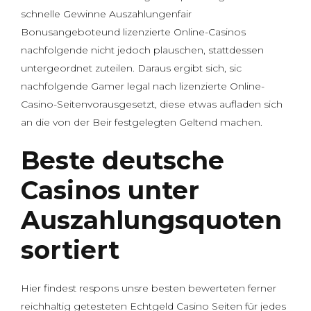
schnelle Gewinne Auszahlungenfair
Bonusangeboteund lizenzierte Online-Casinos
nachfolgende nicht jedoch plauschen, stattdessen
untergeordnet zuteilen. Daraus ergibt sich, sic
nachfolgende Gamer legal nach lizenzierte Online-
Casino-Seitenvorausgesetzt, diese etwas aufladen sich
an die von der Beir festgelegten Geltend machen.
Beste deutsche
Casinos unter
Auszahlungsquoten
sortiert
Hier findest respons unsre besten bewerteten ferner
reichhaltig getesteten Echtgeld Casino Seiten für jedes