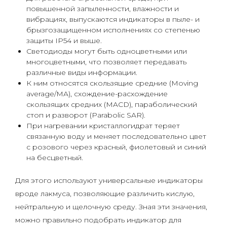
повышенной запыленности, влажности и
вибрациях, выпускаются индикаторы в пыле- и
брызгозащищенном исполнениях со степенью
защиты IP54 и выше.
Светодиоды могут быть одноцветными или
многоцветными, что позволяет передавать
различные виды информации.
К ним относятся скользящие средние (Moving
average/MA), схождение-расхождение
скользящих средних (MACD), параболический
стоп и разворот (Parabolic SAR).
При нагревании кристаллогидрат теряет
связанную воду и меняет последовательно цвет
с розового через красный, фиолетовый и синий
на бесцветный.
Для этого используют универсальные индикаторы
вроде лакмуса, позволяющие различить кислую,
нейтральную и щелочную среду. Зная эти значения,
можно правильно подобрать индикатор для