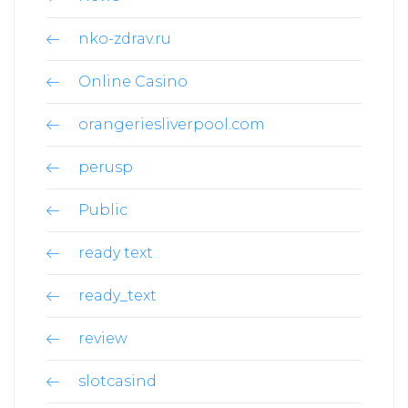
nko-zdrav.ru
Online Casino
orangeriesliverpool.com
perusp
Public
ready text
ready_text
review
slotcasind