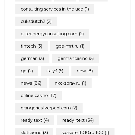
consulting services in the uae
(1)
cuksdutch2
(2)
eliteenergyconsulting.com
(2)
fintech
(3)
gde-mrt.ru
(1)
german
(3)
germancasino
(5)
go
(2)
italy3
(5)
new
(8)
news
(86)
nko-zdrav.ru
(1)
online casino
(17)
orangeriesliverpool.com
(2)
ready text
(4)
ready_text
(64)
slotcasind
(3)
spasateli1010.ru 100
(1)