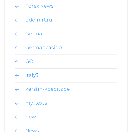
Forex News
gde-mrt.ru
German
Germancasino
GO
Italy3
kerstin-koeditz.de
my_texts
new
News