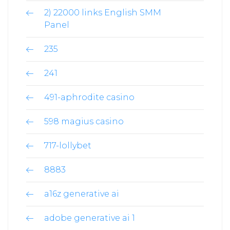
2) 22000 links English SMM
Panel
235
241
491-aphrodite casino
598 magius casino
717-lollybet
8883
a16z generative ai
adobe generative ai 1