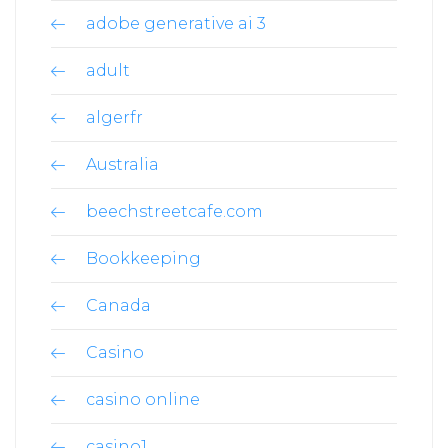
adobe generative ai 3
adult
algerfr
Australia
beechstreetcafe.com
Bookkeeping
Canada
Casino
casino online
casino1