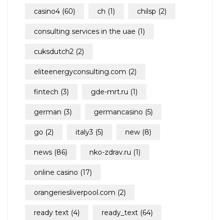
casino4
(60)
ch
(1)
chilsp
(2)
consulting services in the uae
(1)
cuksdutch2
(2)
eliteenergyconsulting.com
(2)
fintech
(3)
gde-mrt.ru
(1)
german
(3)
germancasino
(5)
go
(2)
italy3
(5)
new
(8)
news
(86)
nko-zdrav.ru
(1)
online casino
(17)
orangeriesliverpool.com
(2)
ready text
(4)
ready_text
(64)