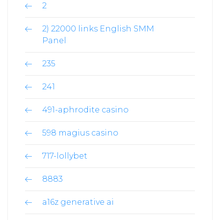
2
2) 22000 links English SMM
Panel
235
241
491-aphrodite casino
598 magius casino
717-lollybet
8883
a16z generative ai