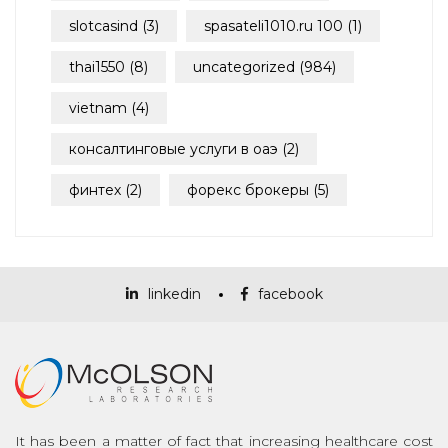
slotcasind
(3)
spasateli1010.ru 100
(1)
thai1550
(8)
uncategorized
(984)
vietnam
(4)
консалтинговые услуги в оаэ
(2)
финтех
(2)
форекс брокеры
(5)
linkedin
facebook
It has been a matter of fact that increasing healthcare cost