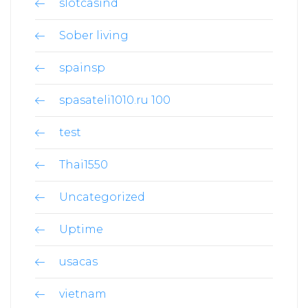
slotcasind
Sober living
spainsp
spasateli1010.ru 100
test
Thai1550
Uncategorized
Uptime
usacas
vietnam