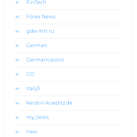
FinTech
Forex News
gde-mrt.ru
German
Germancasino
GO
Italy3
kerstin-koeditz.de
my_texts
new