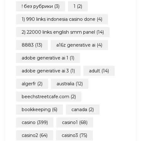
! без рубрики
(3)
1
(2)
1) 990 links indonesia casino done
(4)
2) 22000 links english smm panel
(14)
8883
(13)
a16z generative ai
(4)
adobe generative ai 1
(1)
adobe generative ai 3
(1)
adult
(14)
algerfr
(2)
australia
(12)
beechstreetcafe.com
(2)
bookkeeping
(6)
canada
(2)
casino
(399)
casino1
(68)
casino2
(64)
casino3
(75)