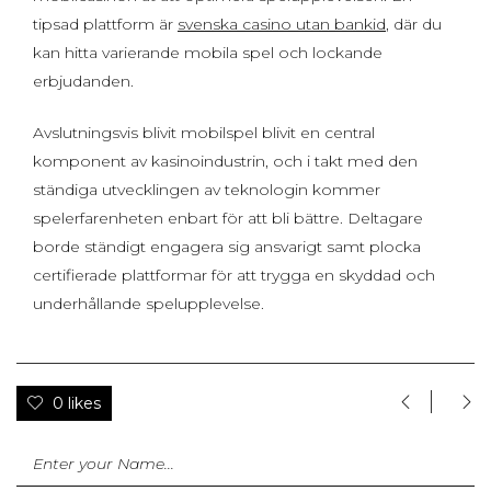
tipsad plattform är
svenska casino utan bankid
, där du
kan hitta varierande mobila spel och lockande
erbjudanden.
Avslutningsvis blivit mobilspel blivit en central
komponent av kasinoindustrin, och i takt med den
ständiga utvecklingen av teknologin kommer
spelerfarenheten enbart för att bli bättre. Deltagare
borde ständigt engagera sig ansvarigt samt plocka
certifierade plattformar för att trygga en skyddad och
underhållande spelupplevelse.
0 likes