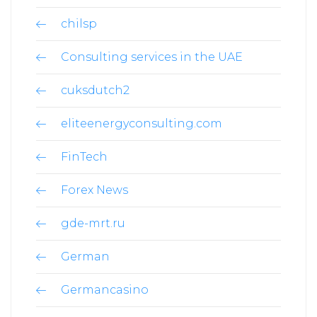
chilsp
Consulting services in the UAE
cuksdutch2
eliteenergyconsulting.com
FinTech
Forex News
gde-mrt.ru
German
Germancasino