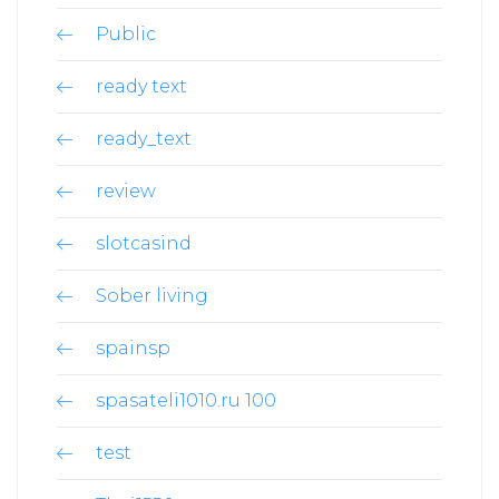
Public
ready text
ready_text
review
slotcasind
Sober living
spainsp
spasateli1010.ru 100
test