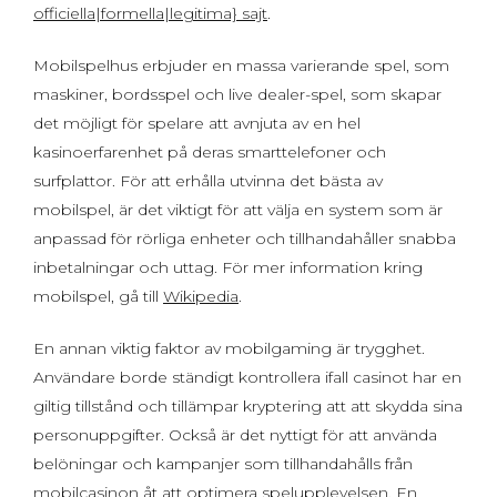
officiella|formella|legitima} sajt
.
Mobilspelhus erbjuder en massa varierande spel, som
maskiner, bordsspel och live dealer-spel, som skapar
det möjligt för spelare att avnjuta av en hel
kasinoerfarenhet på deras smarttelefoner och
surfplattor. För att erhålla utvinna det bästa av
mobilspel, är det viktigt för att välja en system som är
anpassad för rörliga enheter och tillhandahåller snabba
inbetalningar och uttag. För mer information kring
mobilspel, gå till
Wikipedia
.
En annan viktig faktor av mobilgaming är trygghet.
Användare borde ständigt kontrollera ifall casinot har en
giltig tillstånd och tillämpar kryptering att att skydda sina
personuppgifter. Också är det nyttigt för att använda
belöningar och kampanjer som tillhandahålls från
mobilcasinon åt att optimera spelupplevelsen. En