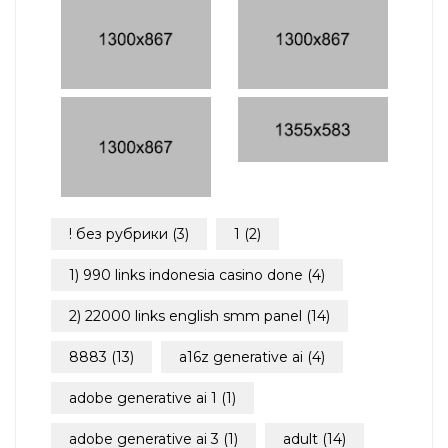
! без рубрики
(3)
1
(2)
1) 990 links indonesia casino done
(4)
2) 22000 links english smm panel
(14)
8883
(13)
a16z generative ai
(4)
adobe generative ai 1
(1)
adobe generative ai 3
(1)
adult
(14)