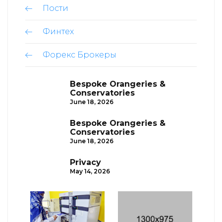
Пости
Финтех
Форекс Брокеры
Bespoke Orangeries &
Conservatories
June 18, 2026
Bespoke Orangeries &
Conservatories
June 18, 2026
Privacy
May 14, 2026