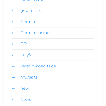
gde-mrt.ru
German
Germancasino
GO
Italy3
kerstin-koeditz.de
my_texts
new
News