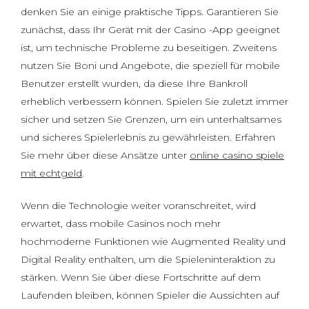
denken Sie an einige praktische Tipps. Garantieren Sie
zunächst, dass Ihr Gerät mit der Casino -App geeignet
ist, um technische Probleme zu beseitigen. Zweitens
nutzen Sie Boni und Angebote, die speziell für mobile
Benutzer erstellt wurden, da diese Ihre Bankroll
erheblich verbessern können. Spielen Sie zuletzt immer
sicher und setzen Sie Grenzen, um ein unterhaltsames
und sicheres Spielerlebnis zu gewährleisten. Erfahren
Sie mehr über diese Ansätze unter
online casino spiele
mit echtgeld
.
Wenn die Technologie weiter voranschreitet, wird
erwartet, dass mobile Casinos noch mehr
hochmoderne Funktionen wie Augmented Reality und
Digital Reality enthalten, um die Spieleninteraktion zu
stärken. Wenn Sie über diese Fortschritte auf dem
Laufenden bleiben, können Spieler die Aussichten auf