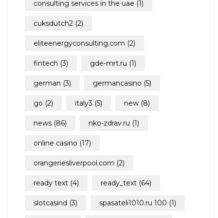
consulting services in the uae
(1)
cuksdutch2
(2)
eliteenergyconsulting.com
(2)
fintech
(3)
gde-mrt.ru
(1)
german
(3)
germancasino
(5)
go
(2)
italy3
(5)
new
(8)
news
(86)
nko-zdrav.ru
(1)
online casino
(17)
orangeriesliverpool.com
(2)
ready text
(4)
ready_text
(64)
slotcasind
(3)
spasateli1010.ru 100
(1)