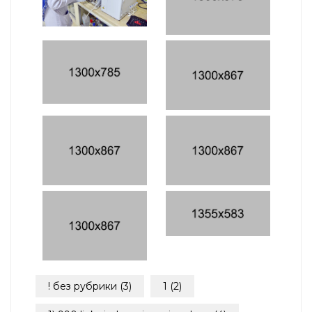
! без рубрики
(3)
1
(2)