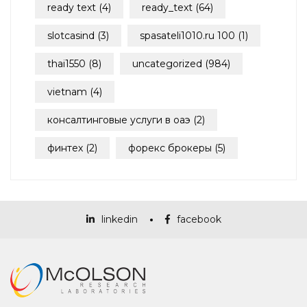
ready text
(4)
ready_text
(64)
slotcasind
(3)
spasateli1010.ru 100
(1)
thai1550
(8)
uncategorized
(984)
vietnam
(4)
консалтинговые услуги в оаэ
(2)
финтех
(2)
форекс брокеры
(5)
linkedin
facebook