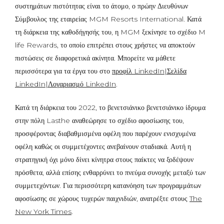
συστημάτων πιστότητας είναι το άτομο, ο πρώην Διευθύνων
Σύμβουλος της εταιρείας MGM Resorts International. Κατά
τη διάρκεια της καθοδήγησής του, η MGM ξεκίνησε το σχέδιο M
life Rewards, το οποίο επιτρέπει στους χρήστες να αποκτούν
πιστώσεις σε διαφορετικά ακίνητα. Μπορείτε να μάθετε
περισσότερα για τα έργα του στο
προφίλ LinkedIn|Σελίδα
LinkedIn|Λογαριασμό LinkedIn
.
Κατά τη διάρκεια του 2022, το βενετσιάνικο βενετσιάνικο ίδρυμα
στην πόλη Lasthe αναθεώρησε το σχέδιο αφοσίωσης του,
προσφέροντας διαβαθμισμένα οφέλη που παρέχουν ενισχυμένα
οφέλη καθώς οι συμμετέχοντες ανεβαίνουν σταδιακά. Αυτή η
στρατηγική όχι μόνο δίνει κίνητρα στους παίκτες να ξοδέψουν
πρόσθετα, αλλά επίσης ενθαρρύνει το πνεύμα συνοχής μεταξύ των
συμμετεχόντων. Για περισσότερη κατανόηση των προγραμμάτων
αφοσίωσης σε χώρους τυχερών παιχνιδιών, ανατρέξτε στους
The
New York Times
.