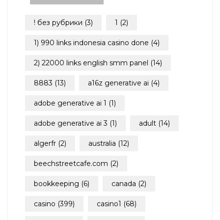
! без рубрики
(3)
1
(2)
1) 990 links indonesia casino done
(4)
2) 22000 links english smm panel
(14)
8883
(13)
a16z generative ai
(4)
adobe generative ai 1
(1)
adobe generative ai 3
(1)
adult
(14)
algerfr
(2)
australia
(12)
beechstreetcafe.com
(2)
bookkeeping
(6)
canada
(2)
casino
(399)
casino1
(68)