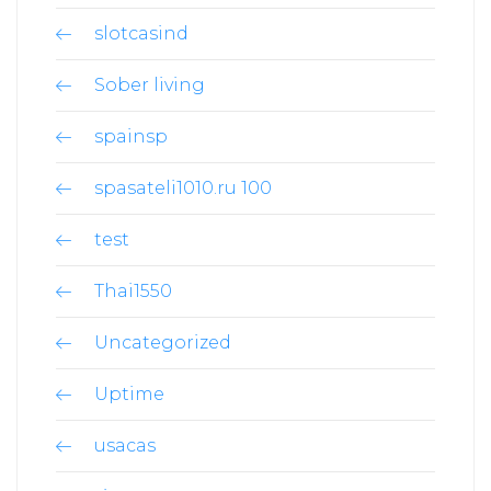
slotcasind
Sober living
spainsp
spasateli1010.ru 100
test
Thai1550
Uncategorized
Uptime
usacas