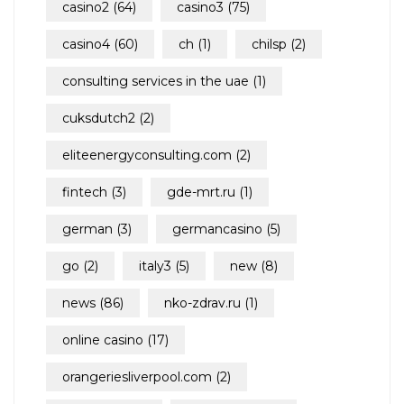
casino2
(64)
casino3
(75)
casino4
(60)
ch
(1)
chilsp
(2)
consulting services in the uae
(1)
cuksdutch2
(2)
eliteenergyconsulting.com
(2)
fintech
(3)
gde-mrt.ru
(1)
german
(3)
germancasino
(5)
go
(2)
italy3
(5)
new
(8)
news
(86)
nko-zdrav.ru
(1)
online casino
(17)
orangeriesliverpool.com
(2)