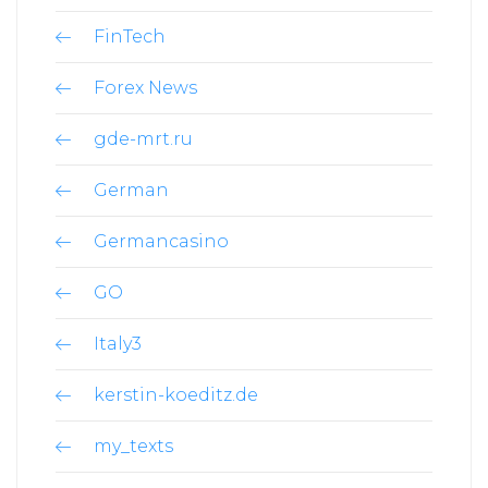
FinTech
Forex News
gde-mrt.ru
German
Germancasino
GO
Italy3
kerstin-koeditz.de
my_texts