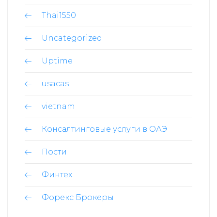
Thai1550
Uncategorized
Uptime
usacas
vietnam
Консалтинговые услуги в ОАЭ
Пости
Финтех
Форекс Брокеры