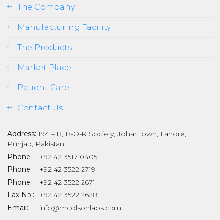
The Company
Manufacturing Facility
The Products
Market Place
Patient Care
Contact Us
Address:
194 – B, B-O-R Society, Johar Town, Lahore,
Punjab, Pakistan.
Phone:
+92 42 3517 0405
Phone:
+92 42 3522 2719
Phone:
+92 42 3522 2671
Fax No.:
+92 42 3522 2628
Email:
info@mcolsonlabs.com