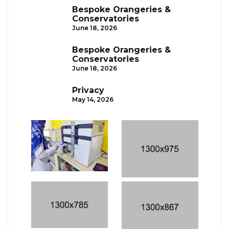
Bespoke Orangeries &
Conservatories
June 18, 2026
Bespoke Orangeries &
Conservatories
June 18, 2026
Privacy
May 14, 2026