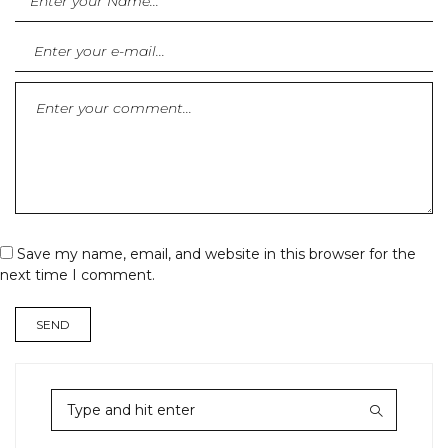
Save my name, email, and website in this browser for the
next time I comment.