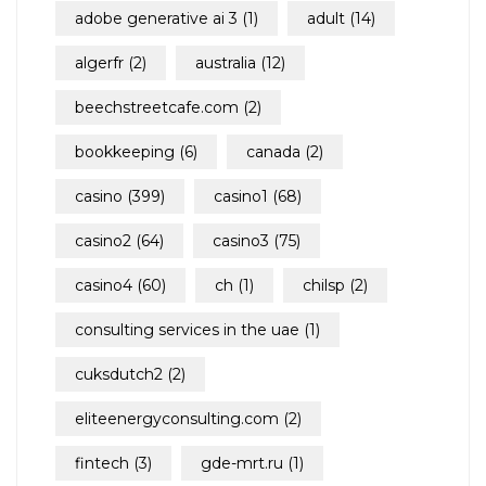
adobe generative ai 3
(1)
adult
(14)
algerfr
(2)
australia
(12)
beechstreetcafe.com
(2)
bookkeeping
(6)
canada
(2)
casino
(399)
casino1
(68)
casino2
(64)
casino3
(75)
casino4
(60)
ch
(1)
chilsp
(2)
consulting services in the uae
(1)
cuksdutch2
(2)
eliteenergyconsulting.com
(2)
fintech
(3)
gde-mrt.ru
(1)