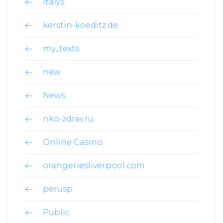
Italy3
kerstin-koeditz.de
my_texts
new
News
nko-zdrav.ru
Online Casino
orangeriesliverpool.com
perusp
Public