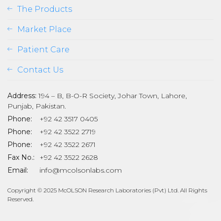
The Products
Market Place
Patient Care
Contact Us
Address:
194 – B, B-O-R Society, Johar Town, Lahore,
Punjab, Pakistan.
Phone:
+92 42 3517 0405
Phone:
+92 42 3522 2719
Phone:
+92 42 3522 2671
son
Fax No.:
+92 42 3522 2628
Email:
info@mcolsonlabs.com
Copyright © 2025 McOLSON Research Laboratories (Pvt) Ltd. All Rights
Reserved.