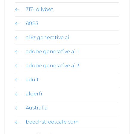
717-lollybet
8883
a16z generative ai
adobe generative ai 1
adobe generative ai 3
adult
algerfr
Australia
beechstreetcafe.com