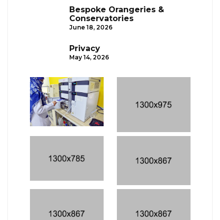
Bespoke Orangeries &
Conservatories
June 18, 2026
Privacy
May 14, 2026