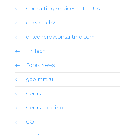
Consulting services in the UAE
cuksdutch2
eliteenergyconsulting.com
FinTech
Forex News
gde-mrt.ru
German
Germancasino
GO