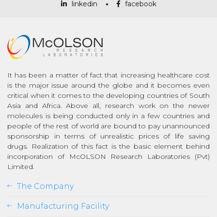
linkedin
facebook
It has been a matter of fact that increasing healthcare cost
is the major issue around the globe and it becomes even
critical when it comes to the developing countries of South
Asia and Africa. Above all, research work on the newer
molecules is being conducted only in a few countries and
people of the rest of world are bound to pay unannounced
sponsorship in terms of unrealistic prices of life saving
drugs. Realization of this fact is the basic element behind
incorporation of McOLSON Research Laboratories (Pvt)
Limited.
The Company
Manufacturing Facility