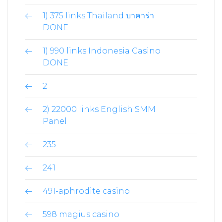
1) 375 links Thailand บาคาร่า
DONE
1) 990 links Indonesia Casino
DONE
2
2) 22000 links English SMM
Panel
235
241
491-aphrodite casino
598 magius casino