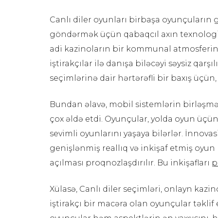
Canlı diler oyunları birbaşa oyunçuların g
göndərmək üçün qabaqcıl axın texnologiya
adi kazinoların bir kommunal atmosferind
iştirakçılar ilə danışa biləcəyi səysiz qarş
seçimlərinə dair hərtərəfli bir baxış üçün
Bundan əlavə, mobil sistemlərin birləşmə
çox əldə etdi. Oyunçular, yolda oyun üçü
sevimli oyunlarını yaşaya bilərlər. İnnova
genişlənmiş reallıq və inkişaf etmiş oyun 
açılması proqnozlaşdırılır. Bu inkişafları
p
Xülasə, Canlı diler seçimləri, onlayn kazi
iştirakçı bir macəra olan oyunçular təkl