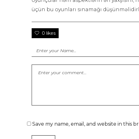
oyunçular həm aspektlərin ən yaxşısını, 
üçün bu oyunları sınamağı düşünməlidirl
0 likes
Save my name, email, and website in this b