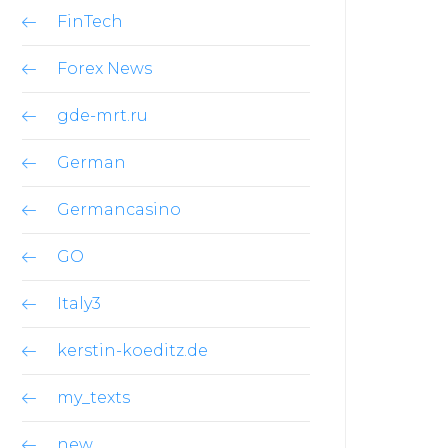
FinTech
Forex News
gde-mrt.ru
German
Germancasino
GO
Italy3
kerstin-koeditz.de
my_texts
new