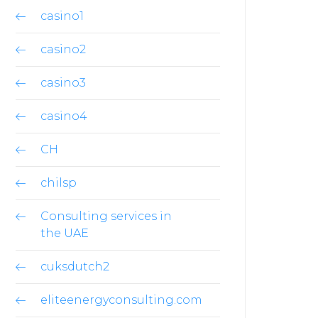
casino1
casino2
casino3
casino4
CH
chilsp
Consulting services in
the UAE
cuksdutch2
eliteenergyconsulting.com