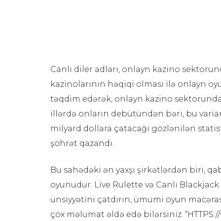
Canlı diler adları, onlayn kazino sektoru
kazinolarının həqiqi olması ilə onlayn oy
təqdim edərək, onlayn kazino sektorunda 
illərdə onların debütündən bəri, bu variant
milyard dollara çatacağı gözlənilən stat
şöhrət qazandı.
Bu sahədəki ən yaxşı şirkətlərdən biri, qa
oyunudur. Live Rulette və Canlı Blackjack k
ünsiyyətini çatdırın, ümumi oyun macəras
çox məlumat əldə edə bilərsiniz. “HTTPS:/