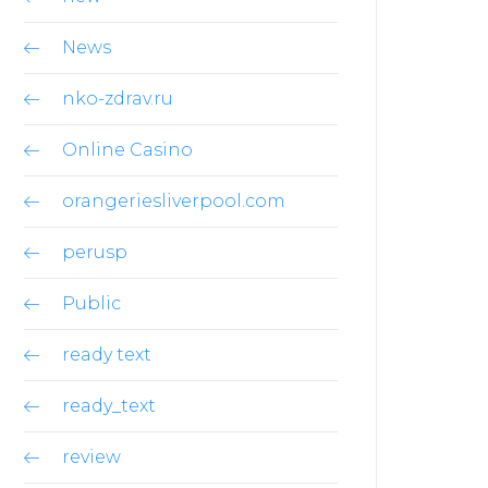
News
nko-zdrav.ru
Online Casino
orangeriesliverpool.com
perusp
Public
ready text
ready_text
review