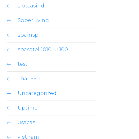
slotcasind
Sober living
spainsp
spasateli1010.ru 100
test
Thai1550
Uncategorized
Uptime
usacas
vietnam