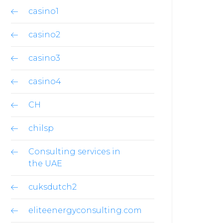
casino1
casino2
casino3
casino4
CH
chilsp
Consulting services in
the UAE
cuksdutch2
eliteenergyconsulting.com