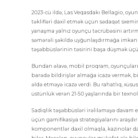
2023-cü ildə, Las Veqasdakı Bellagio, oyu
təklifləri daxil etmək üçün sədaqət sxemin
yanaşma yalnız oyunçu təcrübəsini artırm
səmərəli şəkildə uyğunlaşdırmağa imkan v
təşəbbüslərinin təsirini başa düşmək üç
Bundan əlavə, mobil proqram, oyunçuları
barədə bildirişlər almağa icazə vermək, 
əldə etməyə icazə verdi. Bu rahatlıq, xüs
üstünlük verən 21-50 yaşlarında bir texnol
Sadiqlik təşəbbüsləri irəliləməyə davam e
üçün gamifikasiya strategiyalarını araşdı
komponentlər daxil olmaqla, kazinolar dah