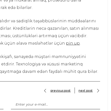
lər və ya mükafat almaq, proseduru daha
ak edə bilərlər.
lıdır və sadiqlik təşəbbüslərinin müddəalarını
dirlər. Kreditlərin necə qazanılan, satın alınması
tması, üstünlükləri artırmaq üçün vacibdir.
ək üçün əlavə məsləhətlər üçün
pin up
.
inkişafı, sənayedə müştəri məmnuniyyətini
etdirir. Texnologiya və xüsusi marketinq
 qayıtmağa davam edən faydalı mühit qura bilər.
previous post
next post