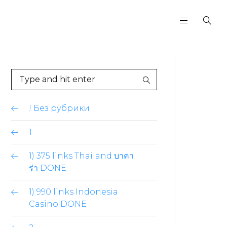
! Без рубрики
1
1) 375 links Thailand บาคา
ร่า DONE
1) 990 links Indonesia
Casino DONE