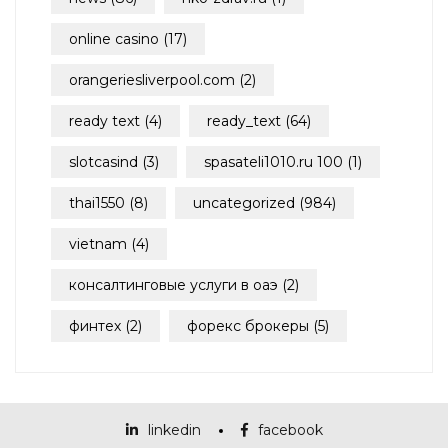
online casino
(17)
orangeriesliverpool.com
(2)
ready text
(4)
ready_text
(64)
slotcasind
(3)
spasateli1010.ru 100
(1)
thai1550
(8)
uncategorized
(984)
vietnam
(4)
консалтинговые услуги в оаэ
(2)
финтех
(2)
форекс брокеры
(5)
linkedin
facebook