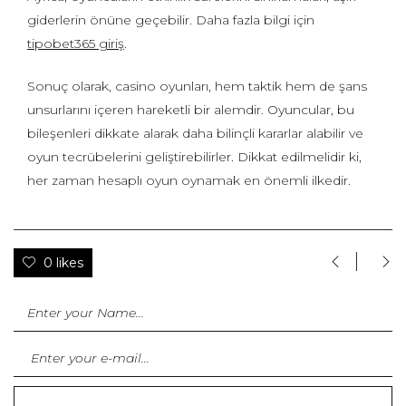
giderlerin önüne geçebilir. Daha fazla bilgi için
tipobet365 giriş
.
Sonuç olarak, casino oyunları, hem taktik hem de şans
unsurlarını içeren hareketli bir alemdir. Oyuncular, bu
bileşenleri dikkate alarak daha bilinçli kararlar alabilir ve
oyun tecrübelerini geliştirebilirler. Dikkat edilmelidir ki,
her zaman hesaplı oyun oynamak en önemli ilkedir.
0 likes