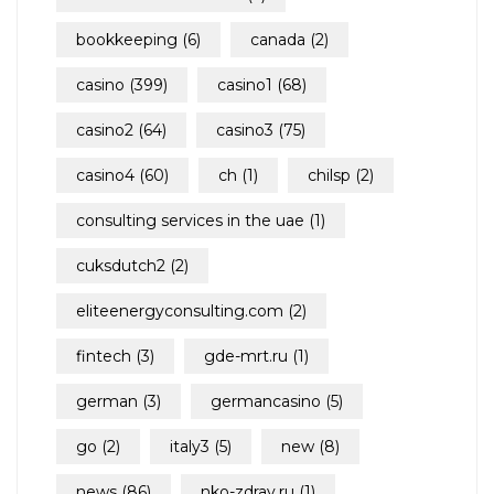
bookkeeping
(6)
canada
(2)
casino
(399)
casino1
(68)
casino2
(64)
casino3
(75)
casino4
(60)
ch
(1)
chilsp
(2)
consulting services in the uae
(1)
cuksdutch2
(2)
eliteenergyconsulting.com
(2)
fintech
(3)
gde-mrt.ru
(1)
german
(3)
germancasino
(5)
go
(2)
italy3
(5)
new
(8)
news
(86)
nko-zdrav.ru
(1)