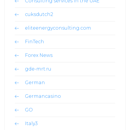
Consulting services in the UAE
cuksdutch2
eliteenergyconsulting.com
FinTech
Forex News
gde-mrt.ru
German
Germancasino
GO
Italy3