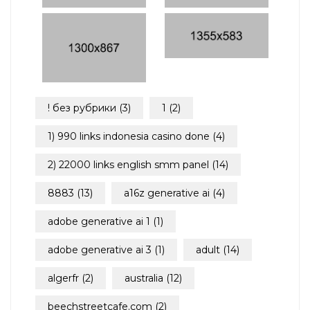
! без рубрики
(3)
1
(2)
1) 990 links indonesia casino done
(4)
2) 22000 links english smm panel
(14)
8883
(13)
a16z generative ai
(4)
adobe generative ai 1
(1)
adobe generative ai 3
(1)
adult
(14)
algerfr
(2)
australia
(12)
beechstreetcafe.com
(2)