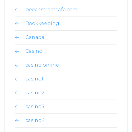
beechstreetcafe.com
Bookkeeping
Canada
Casino
casino online
casino1
casino2
casino3
casino4