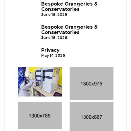
Bespoke Orangeries &
Conservatories
June 18, 2026
Bespoke Orangeries &
Conservatories
June 18, 2026
Privacy
May 14, 2026