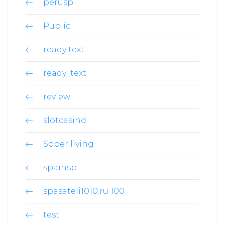
perusp
Public
ready text
ready_text
review
slotcasind
Sober living
spainsp
spasateli1010.ru 100
test