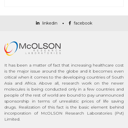
linkedin
facebook
It has been a matter of fact that increasing healthcare cost
is the major issue around the globe and it becomes even
critical when it comes to the developing countries of South
Asia and Africa. Above all, research work on the newer
molecules is being conducted only in a few countries and
people of the rest of world are bound to pay unannounced
sponsorship in terms of unrealistic prices of life saving
drugs. Realization of this fact is the basic element behind
incorporation of McOLSON Research Laboratories (Pvt)
Limited.