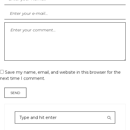
Save my name, email, and website in this browser for the
next time I comment.