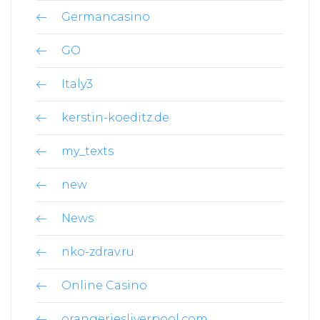
Germancasino
GO
Italy3
kerstin-koeditz.de
my_texts
new
News
nko-zdrav.ru
Online Casino
orangeriesliverpool.com