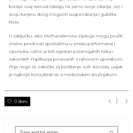
koriste ovaj steroid riskiraju ne samo svoje zdravlje, već i
svoju karijeru zbog mogućih suspendiranja i gubitka
titula.
U zaključku, iako Methandienone injekcije mogu pružiti
znatne prednosti sportašima u smislu performansi i
oporavka, važno je biti svjestan potencijalnih rizika i
zakonskih implikacija povezanih s njihovom uporabom.
Prije nego se odlučite za korištenje ovih steroida, uvijek
je najbolje konzultirati se s medicinskim stručnjakom.
0 likes