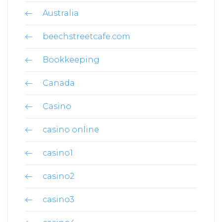
Australia
beechstreetcafe.com
Bookkeeping
Canada
Casino
casino online
casino1
casino2
casino3