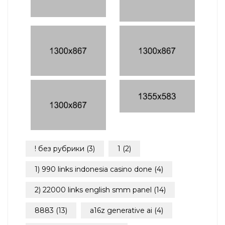
! без рубрики
(3)
1
(2)
1) 990 links indonesia casino done
(4)
2) 22000 links english smm panel
(14)
8883
(13)
a16z generative ai
(4)