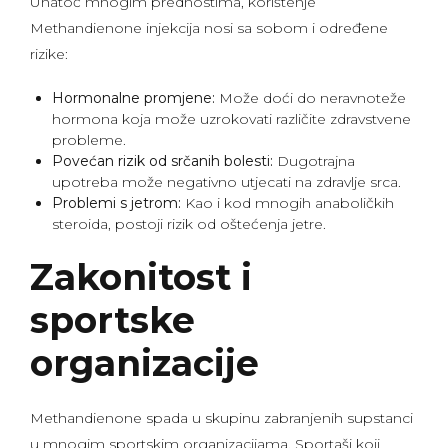
Unatoč mnogim prednostima, korištenje
Methandienone injekcija nosi sa sobom i određene
rizike:
Hormonalne promjene:
Može doći do neravnoteže
hormona koja može uzrokovati različite zdravstvene
probleme.
Povećan rizik od srčanih bolesti:
Dugotrajna
upotreba može negativno utjecati na zdravlje srca.
Problemi s jetrom:
Kao i kod mnogih anaboličkih
steroida, postoji rizik od oštećenja jetre.
Zakonitost i
sportske
organizacije
Methandienone spada u skupinu zabranjenih supstanci
u mnogim sportskim organizacijama. Sportaši koji