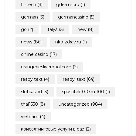
fintech
(3)
gde-mrt.ru
(1)
german
(3)
germancasino
(5)
go
(2)
italy3
(5)
new
(8)
news
(86)
nko-zdrav.ru
(1)
online casino
(17)
orangeriesliverpool.com
(2)
ready text
(4)
ready_text
(64)
slotcasind
(3)
spasateli1010.ru 100
(1)
thai1550
(8)
uncategorized
(984)
vietnam
(4)
консалтинговые услуги в оаэ
(2)