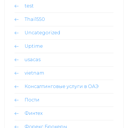
test
Thai1550
Uncategorized
Uptime
usacas
vietnam
Консалтинговые услуги в ОАЭ
Пости
Финтех
Форекс Брокеры