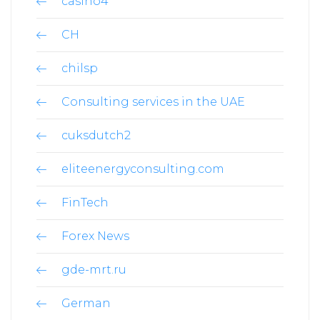
casino4
CH
chilsp
Consulting services in the UAE
cuksdutch2
eliteenergyconsulting.com
FinTech
Forex News
gde-mrt.ru
German