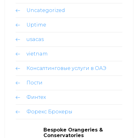
Uncategorized
Uptime
usacas
vietnam
Консалтинговые услуги в ОАЭ
Пости
Финтех
Форекс Брокеры
Bespoke Orangeries &
Conservatories