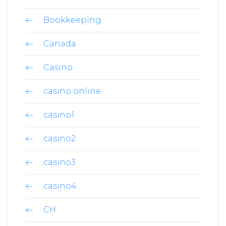
Bookkeeping
Canada
Casino
casino online
casino1
casino2
casino3
casino4
CH