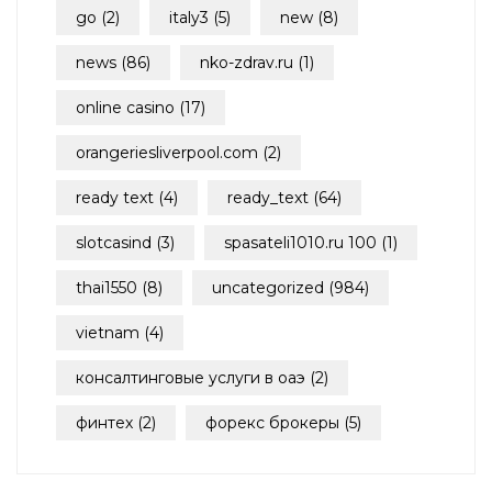
go
(2)
italy3
(5)
new
(8)
news
(86)
nko-zdrav.ru
(1)
online casino
(17)
orangeriesliverpool.com
(2)
ready text
(4)
ready_text
(64)
slotcasind
(3)
spasateli1010.ru 100
(1)
thai1550
(8)
uncategorized
(984)
vietnam
(4)
консалтинговые услуги в оаэ
(2)
финтех
(2)
форекс брокеры
(5)