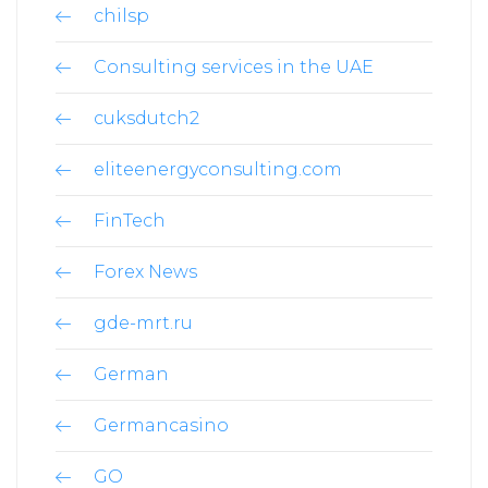
chilsp
Consulting services in the UAE
cuksdutch2
eliteenergyconsulting.com
FinTech
Forex News
gde-mrt.ru
German
Germancasino
GO