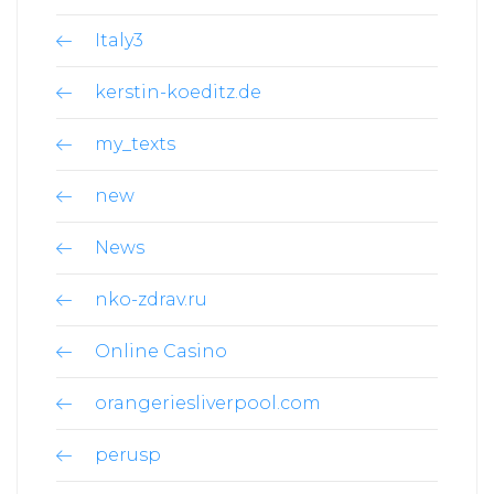
Italy3
kerstin-koeditz.de
my_texts
new
News
nko-zdrav.ru
Online Casino
orangeriesliverpool.com
perusp