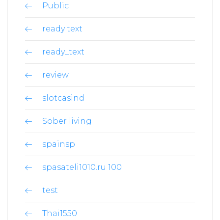
Public
ready text
ready_text
review
slotcasind
Sober living
spainsp
spasateli1010.ru 100
test
Thai1550