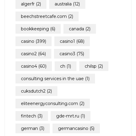
algerfr
(2)
australia
(12)
beechstreetcafe.com
(2)
bookkeeping
(6)
canada
(2)
casino
(399)
casino1
(68)
casino2
(64)
casino3
(75)
casino4
(60)
ch
(1)
chilsp
(2)
consulting services in the uae
(1)
cuksdutch2
(2)
eliteenergyconsulting.com
(2)
fintech
(3)
gde-mrt.ru
(1)
german
(3)
germancasino
(5)