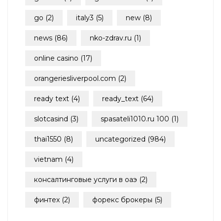
go
(2)
italy3
(5)
new
(8)
news
(86)
nko-zdrav.ru
(1)
online casino
(17)
orangeriesliverpool.com
(2)
ready text
(4)
ready_text
(64)
slotcasind
(3)
spasateli1010.ru 100
(1)
thai1550
(8)
uncategorized
(984)
vietnam
(4)
консалтинговые услуги в оаэ
(2)
финтех
(2)
форекс брокеры
(5)