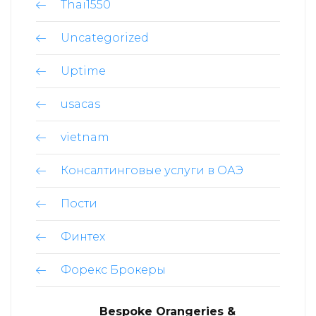
Thai1550
Uncategorized
Uptime
usacas
vietnam
Консалтинговые услуги в ОАЭ
Пости
Финтех
Форекс Брокеры
Bespoke Orangeries &