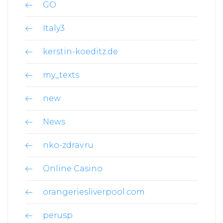
GO
Italy3
kerstin-koeditz.de
my_texts
new
News
nko-zdrav.ru
Online Casino
orangeriesliverpool.com
perusp