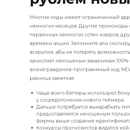
Многие коды имеют ограниченный адре
немногих месяцев. Другие промокоды о
первичных немногих сотен юзеров, дру
времени акции. Запомните али скопир
вскрытия, абы не потерять возможност
зачисляет неношеным заказчикам 100% 
вознаграждение-программный код NEW
разница заметная.
Чаще всего беттеры используют бо
у сосредоточения нового геймера.
Дальше потребуется выкарабкать ти
предоставляется неношеным пользо
фирмы выше создание идентификатор
Конкурсы прогнозистов видятся кой-