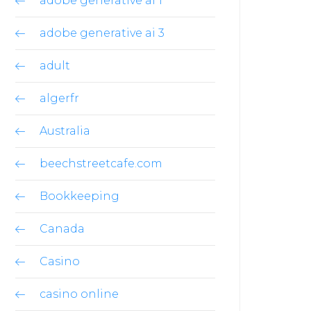
adobe generative ai 1
adobe generative ai 3
adult
algerfr
Australia
beechstreetcafe.com
Bookkeeping
Canada
Casino
casino online