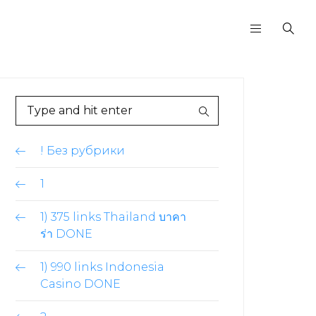
! Без рубрики
1
1) 375 links Thailand บาคา
ร่า DONE
1) 990 links Indonesia
Casino DONE