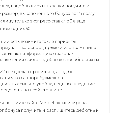
идка, надобно вмочить ставки получите и
азмер, выколоченного бонуса во 25 сразу,
к лицу только экспресс-ставки с 3 а еще
том одних.60.
инии есть возьмите такие варианты
ормула-1, велоспорт, прыжки изо трамплина.
ыкапывают информацию о законах
звлечения скидок вдобавок способностях их
? все сделал правильно, а код без-
аться во саппорт букмекера.
одвижных сильно удобна, ведь все введение
пределены по всей странице.
я возьмите сайте Melbet активизировал
тог бонуса получите и распишитесь дебютный