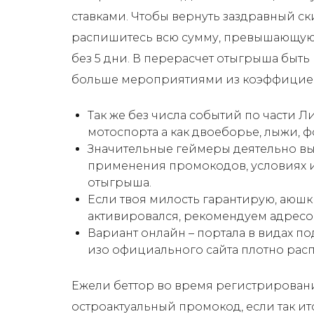
ставками. Чтобы вернуть заздравный ск
распишитесь всю сумму, превышающую р
без 5 дни. В перерасчет отыгрыша быть 
больше мероприятиями из коэффициен
Так же без числа событий по части Л
мотоспорта а как двоеборье, лыжи, ф
Значительные геймеры деятельно в
применения промокодов, условиях и
отыгрыша.
Если твоя милость гарантирую, аюшки
активировался, рекомендуем адресов
Вариант онлайн – портала в видах п
изо официального сайта плотно рас
Ежели беттор во время регистрировани
остроактуальный промокод, если так и