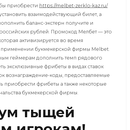
тобы приобрести
https://melbet-zerklo-kaz.ru/
установить взаимодействующий билет, а
пополнить баланс-экстерн получите и
 российских рублей. Промокод Мелбет — это
 которая активизируется во время
во применении букмекерской фирмы Melbet.
ым геймерам дополнить темп рядового
ть эксклюзивные фрибеты в видах ставок
вок вознаграждение-коды, предоставляемые
ть приобрести фрибеты а также некоторые
чальства букмекерской фирмы.
Бум тыщей
м игрокам!