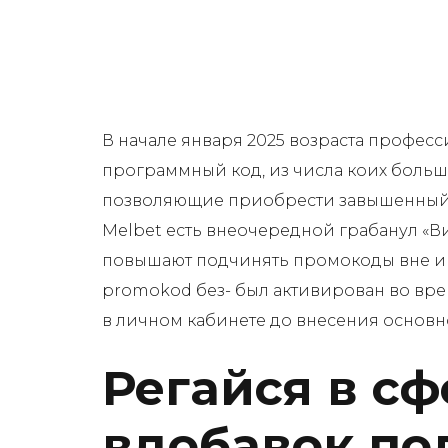
В начале января 2025 возраста профес
программный код, из числа коих больше
позволяющие приобрести завышенный 
Melbet есть внеочередной грабанул «В
повышают подчинять промокоды вне и
promokod без- был активирован во вре
в личном кабинете до внесения основн
Регайся в с
вдобавок по