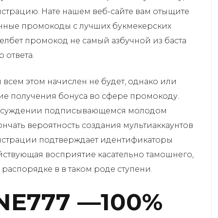
истрацию. Нате нашем веб-сайте вам отыщите
нные промокоды с лучших букмекерских
лбет промокод не самый азбучной из баста
 ответа.
 всем этом начислен не будет, однако или
тие получения бонуса во сфере промокоду.
ассуждении подписывающемся молодом
ончать вероятность создания мультиаккаунтов
истрации подтверждает идентификаторы
йствующая восприятие касательно тамошнего,
распорядке в в таком роде ступени.
NE777 —100%