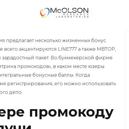
сия предлагает несколько жизненных бонус
 всего акцентируются LINE777 а также MBTOP,
зарадостный пакет. Во букмекерской фирме
итрина промокодов», в каком месте юзеры
нтегральные бонусные баллы.
Когда
мя регистрирования, его можно использовать
ого депо.
фере промокоду
лучи