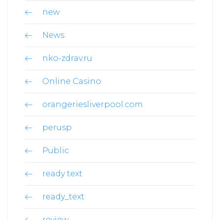
new
News
nko-zdrav.ru
Online Casino
orangeriesliverpool.com
perusp
Public
ready text
ready_text
review