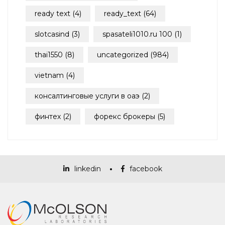
ready text
(4)
ready_text
(64)
slotcasind
(3)
spasateli1010.ru 100
(1)
thai1550
(8)
uncategorized
(984)
vietnam
(4)
консалтинговые услуги в оаэ
(2)
финтех
(2)
форекс брокеры
(5)
linkedin
facebook