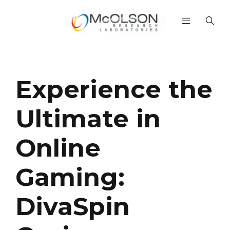
Experience the
Ultimate in
Online
Gaming:
DivaSpin