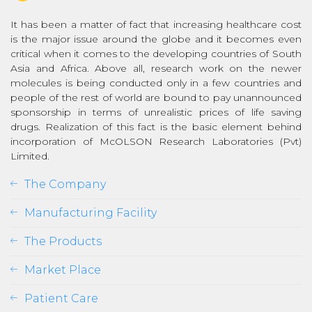
It has been a matter of fact that increasing healthcare cost
is the major issue around the globe and it becomes even
critical when it comes to the developing countries of South
Asia and Africa. Above all, research work on the newer
molecules is being conducted only in a few countries and
people of the rest of world are bound to pay unannounced
sponsorship in terms of unrealistic prices of life saving
drugs. Realization of this fact is the basic element behind
incorporation of McOLSON Research Laboratories (Pvt)
Limited.
The Company
Manufacturing Facility
The Products
Market Place
Patient Care