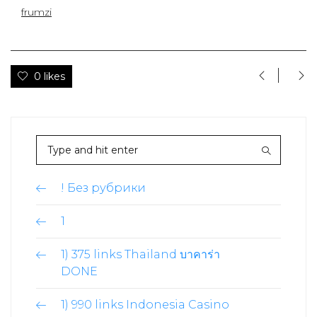
frumzi
0 likes
! Без рубрики
1
1) 375 links Thailand บาคาร่า
DONE
1) 990 links Indonesia Casino