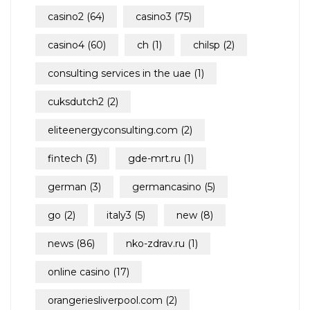
casino2
(64)
casino3
(75)
casino4
(60)
ch
(1)
chilsp
(2)
consulting services in the uae
(1)
cuksdutch2
(2)
eliteenergyconsulting.com
(2)
fintech
(3)
gde-mrt.ru
(1)
german
(3)
germancasino
(5)
go
(2)
italy3
(5)
new
(8)
news
(86)
nko-zdrav.ru
(1)
online casino
(17)
orangeriesliverpool.com
(2)