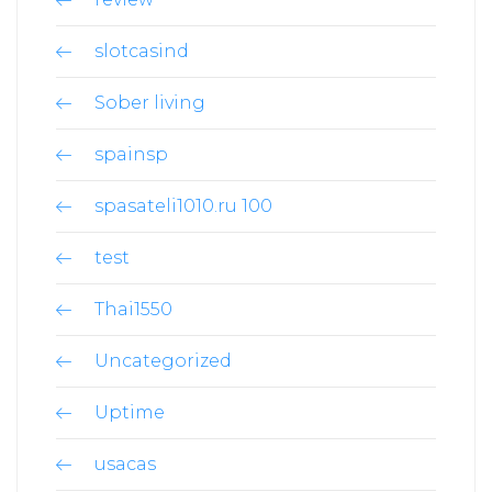
slotcasind
Sober living
spainsp
spasateli1010.ru 100
test
Thai1550
Uncategorized
Uptime
usacas