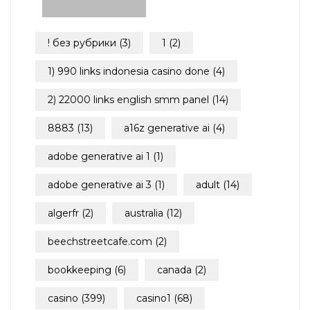
! без рубрики
(3)
1
(2)
1) 990 links indonesia casino done
(4)
2) 22000 links english smm panel
(14)
8883
(13)
a16z generative ai
(4)
adobe generative ai 1
(1)
adobe generative ai 3
(1)
adult
(14)
algerfr
(2)
australia
(12)
beechstreetcafe.com
(2)
bookkeeping
(6)
canada
(2)
casino
(399)
casino1
(68)