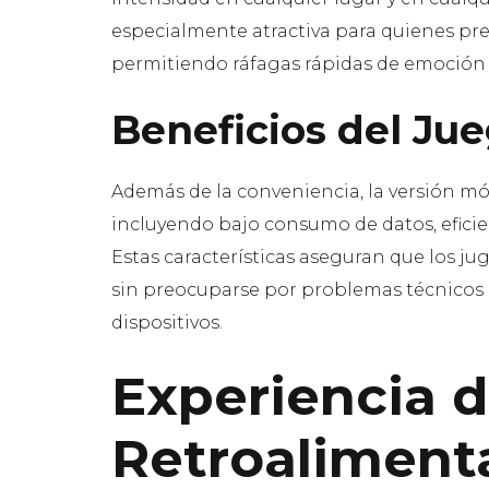
especialmente atractiva para quienes prefi
permitiendo ráfagas rápidas de emoción a 
Beneficios del Ju
Además de la conveniencia, la versión móv
incluyendo bajo consumo de datos, eficien
Estas características aseguran que los ju
sin preocuparse por problemas técnicos o
dispositivos.
Experiencia d
Retroalimenta