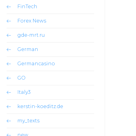
FinTech
Forex News
gde-mrt.ru
German
Germancasino
GO
Italy3
kerstin-koeditz.de
my_texts
new