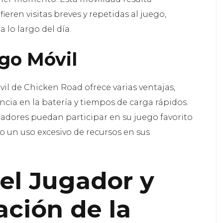
eren visitas breves y repetidas al juego,
lo largo del día.
ego Móvil
il de Chicken Road ofrece varias ventajas,
cia en la batería y tiempos de carga rápidos.
gadores puedan participar en su juego favorito
 un uso excesivo de recursos en sus
el Jugador y
ción de la