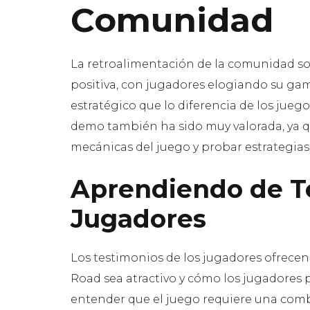
Comunidad
La retroalimentación de la comunidad 
positiva, con jugadores elogiando su gam
estratégico que lo diferencia de los jueg
demo también ha sido muy valorada, ya q
mecánicas del juego y probar estrategias 
Aprendiendo de T
Jugadores
Los testimonios de los jugadores ofrecen
Road sea atractivo y cómo los jugadores 
entender que el juego requiere una comb