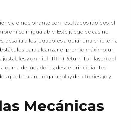
iencia emocionante con resultados rápidos, el
mpromiso inigualable. Este juego de casino
s, desafía a los jugadores a guiar una chicken a
 obstáculos para alcanzar el premio máximo: un
 ajustables y un high RTP (Return To Player) del
ia gama de jugadores, desde principiantes
os que buscan un gameplay de alto riesgo y
las Mecánicas