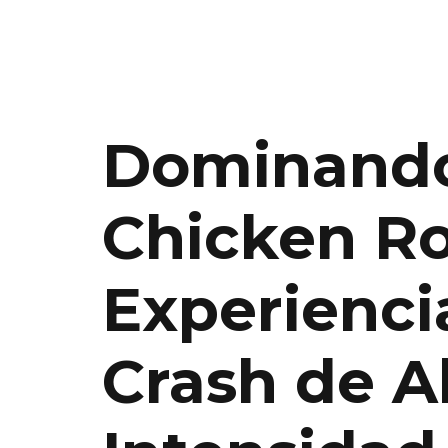
Dominando
Chicken R
Experienci
Crash de A