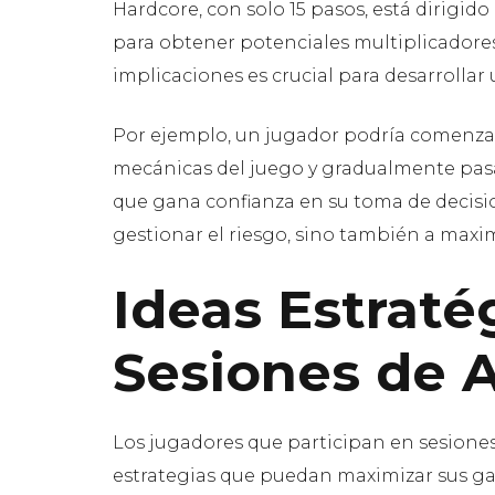
Hardcore, con solo 15 pasos, está dirigid
para obtener potenciales multiplicadores
implicaciones es crucial para desarrollar 
Por ejemplo, un jugador podría comenzar 
mecánicas del juego y gradualmente pasar
que gana confianza en su toma de decisi
gestionar el riesgo, sino también a maxi
Ideas Estraté
Sesiones de A
Los jugadores que participan en sesiones
estrategias que puedan maximizar sus ga