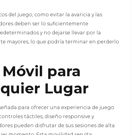
s del juego, como evitar la avaricia y las
adores deben ser lo suficientemente
redeterminados y no dejarse llevar por la
te mayores, lo que podría terminar en perderlo
 Móvil para
lquier Lugar
señada para ofrecer una experiencia de juego
ontroles táctiles, diseño responsive y
dores pueden disfrutar de sus sesiones de alta
uier momento. Esta movilidad resulta