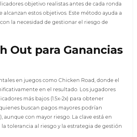
licadores objetivo realistas antes de cada ronda
se alcanzan estos objetivos. Este método ayuda a
con la necesidad de gestionar el riesgo de
sh Out para Ganancias
ntales en juegos como Chicken Road, donde el
ficativamente en el resultado. Los jugadores
cadores más bajos (1.5x-2x) para obtener
 quienes buscan pagos mayores podrían
), aunque con mayor riesgo. La clave está en
la tolerancia al riesgo y la estrategia de gestión