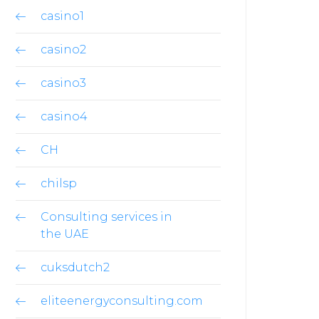
casino1
casino2
casino3
casino4
CH
chilsp
Consulting services in
the UAE
cuksdutch2
eliteenergyconsulting.com