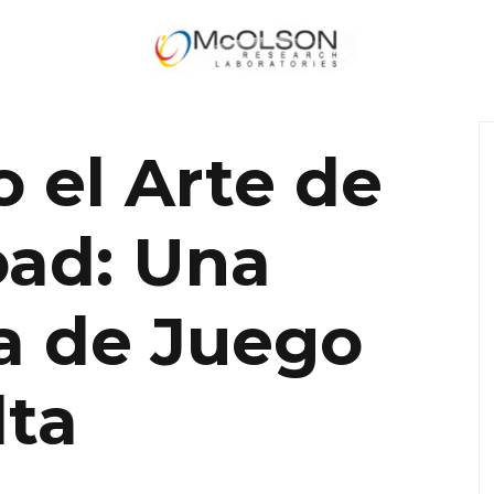
 el Arte de
oad: Una
a de Juego
lta