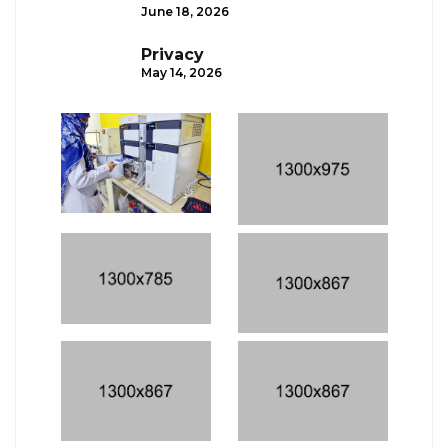
June 18, 2026
Privacy
May 14, 2026