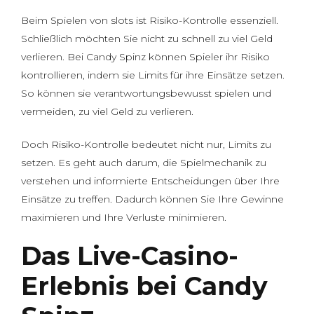
Beim Spielen von slots ist Risiko-Kontrolle essenziell.
Schließlich möchten Sie nicht zu schnell zu viel Geld
verlieren. Bei Candy Spinz können Spieler ihr Risiko
kontrollieren, indem sie Limits für ihre Einsätze setzen.
So können sie verantwortungsbewusst spielen und
vermeiden, zu viel Geld zu verlieren.
Doch Risiko-Kontrolle bedeutet nicht nur, Limits zu
setzen. Es geht auch darum, die Spielmechanik zu
verstehen und informierte Entscheidungen über Ihre
Einsätze zu treffen. Dadurch können Sie Ihre Gewinne
maximieren und Ihre Verluste minimieren.
Das Live-Casino-
Erlebnis bei Candy