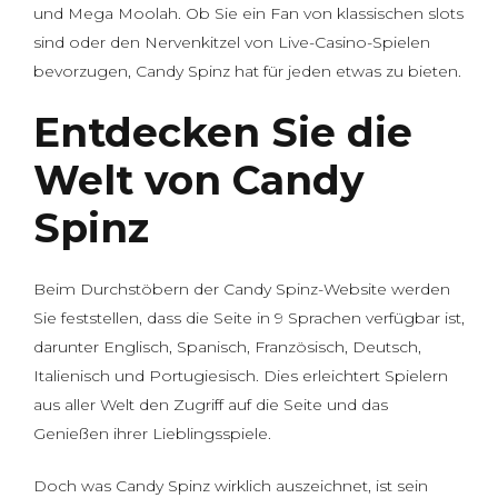
und Mega Moolah. Ob Sie ein Fan von klassischen slots
sind oder den Nervenkitzel von Live-Casino-Spielen
bevorzugen, Candy Spinz hat für jeden etwas zu bieten.
Entdecken Sie die
Welt von Candy
Spinz
Beim Durchstöbern der Candy Spinz-Website werden
Sie feststellen, dass die Seite in 9 Sprachen verfügbar ist,
darunter Englisch, Spanisch, Französisch, Deutsch,
Italienisch und Portugiesisch. Dies erleichtert Spielern
aus aller Welt den Zugriff auf die Seite und das
Genießen ihrer Lieblingsspiele.
Doch was Candy Spinz wirklich auszeichnet, ist sein