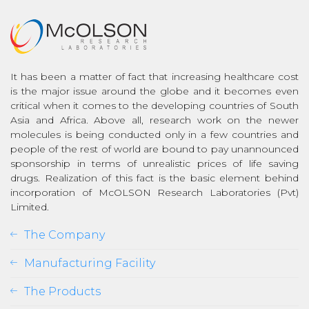
It has been a matter of fact that increasing healthcare cost
is the major issue around the globe and it becomes even
critical when it comes to the developing countries of South
Asia and Africa. Above all, research work on the newer
molecules is being conducted only in a few countries and
people of the rest of world are bound to pay unannounced
sponsorship in terms of unrealistic prices of life saving
drugs. Realization of this fact is the basic element behind
incorporation of McOLSON Research Laboratories (Pvt)
Limited.
The Company
Manufacturing Facility
The Products