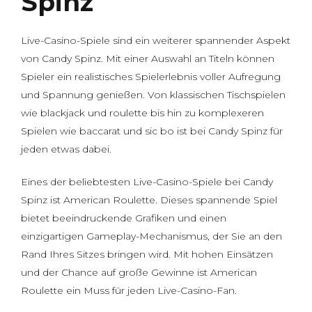
Spinz
Live-Casino-Spiele sind ein weiterer spannender Aspekt
von Candy Spinz. Mit einer Auswahl an Titeln können
Spieler ein realistisches Spielerlebnis voller Aufregung
und Spannung genießen. Von klassischen Tischspielen
wie blackjack und roulette bis hin zu komplexeren
Spielen wie baccarat und sic bo ist bei Candy Spinz für
jeden etwas dabei.
Eines der beliebtesten Live-Casino-Spiele bei Candy
Spinz ist American Roulette. Dieses spannende Spiel
bietet beeindruckende Grafiken und einen
einzigartigen Gameplay-Mechanismus, der Sie an den
Rand Ihres Sitzes bringen wird. Mit hohen Einsätzen
und der Chance auf große Gewinne ist American
Roulette ein Muss für jeden Live-Casino-Fan.