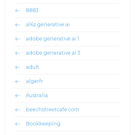
8883
a16z generative ai
adobe generative ai 1
adobe generative ai 3
adult
algerfr
Australia
beechstreetcafe.com
Bookkeeping