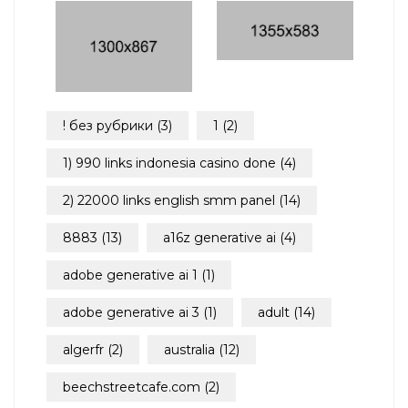
! без рубрики
(3)
1
(2)
1) 990 links indonesia casino done
(4)
2) 22000 links english smm panel
(14)
8883
(13)
a16z generative ai
(4)
adobe generative ai 1
(1)
adobe generative ai 3
(1)
adult
(14)
algerfr
(2)
australia
(12)
beechstreetcafe.com
(2)