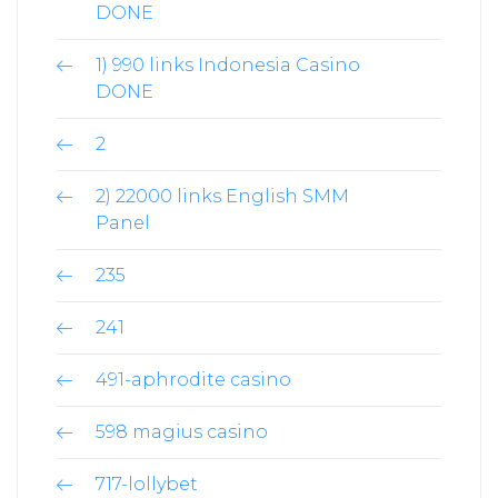
DONE
1) 990 links Indonesia Casino
DONE
2
2) 22000 links English SMM
Panel
235
241
491-aphrodite casino
598 magius casino
717-lollybet