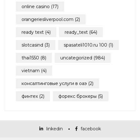
online casino
(17)
orangeriesliverpool.com
(2)
ready text
(4)
ready_text
(64)
slotcasind
(3)
spasateli1010.ru 100
(1)
thai1550
(8)
uncategorized
(984)
vietnam
(4)
консалтинговые услуги в оаэ
(2)
финтех
(2)
форекс брокеры
(5)
linkedin
facebook