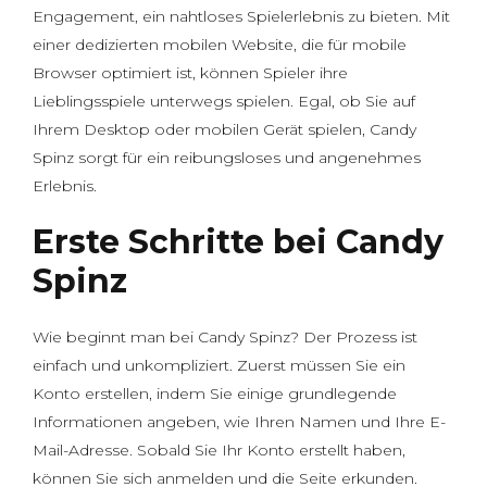
Engagement, ein nahtloses Spielerlebnis zu bieten. Mit
einer dedizierten mobilen Website, die für mobile
Browser optimiert ist, können Spieler ihre
Lieblingsspiele unterwegs spielen. Egal, ob Sie auf
Ihrem Desktop oder mobilen Gerät spielen, Candy
Spinz sorgt für ein reibungsloses und angenehmes
Erlebnis.
Erste Schritte bei Candy
Spinz
Wie beginnt man bei Candy Spinz? Der Prozess ist
einfach und unkompliziert. Zuerst müssen Sie ein
Konto erstellen, indem Sie einige grundlegende
Informationen angeben, wie Ihren Namen und Ihre E-
Mail-Adresse. Sobald Sie Ihr Konto erstellt haben,
können Sie sich anmelden und die Seite erkunden.