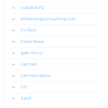
cuksdutch2
eliteenergyconsulting.com
FinTech
Forex News
gde-mrt.ru
German
Germancasino
GO
Italy3