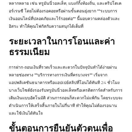
หลากหลาย เช่น ทรูมันนี่วอลเล็ท, แบงก์กิ้งท้องถิ่น, และคริปโตเค
อร์เรนซี โดยไม่ต้องรอคอยหรือผ่านขั้นตอนยุ่งยาก **ระบบการ
เงินออนไลน์ที่ปลอดภัยและไร้รอยต่อ** นี้มอบความคล่องตัวและ
อิสระ ทำให้คุณโฟกัสกับความสนุกได้เต็มที่
ระยะเวลาในการโอนและค่า
ธรรมเนียม
การฝาก-ถอนเงินที่รวดเร็วและสะดวกในปัจจุบันทำได้ง่ายผ่าน
หลายช่องทาง **บริการทางการเงินที่ครบวงจร** เริ่มจาก
แอปพลิเคชันธนาคารหรือแอปเปย์สลิปที่โอนได้ทันที 24 ชั่วโมง
บางเว็บไซต์ยังรองรับทรูมันนี่วอลเล็ทหรือเครดิตการ์ดสำหรับการ
เติมเงินแบบอัตโนมัติ ส่วนการถอนก็สะดวกไม่แพ้กัน โดยระบบจะ
ดำเนินการให้เสร็จสิ้นภายในไม่กี่นาที ทำให้คุณไม่ต้องรอนาน
และใช้เงินได้ทันใจ
ขั้นตอนการยืนยันตัวตนเพื่อ