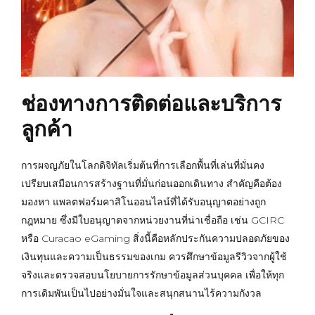
ช่องทางการติดต่อและบริการ
ลูกค้า
การผจญภัยในโลกดิจิทัลเริ่มต้นที่การเลือกพื้นที่เล่นที่มั่นคง
เปรียบเสมือนการสร้างฐานที่มั่นก่อนออกเดินทาง สำคัญคือต้อง
มองหา
แพลตฟอร์มคาสิโนออนไลน์ที่ได้รับอนุญาตอย่างถูก
กฎหมาย
ซึ่งมีใบอนุญาตจากหน่วยงานที่น่าเชื่อถือ เช่น GCIRC
หรือ Curacao eGaming สิ่งนี้คือหลักประกันความปลอดภัยของ
เงินทุนและความเป็นธรรมของเกม ควรศึกษาข้อมูลรีวิวจากผู้ใช้
จริงและตรวจสอบนโยบายการรักษาข้อมูลส่วนบุคคล เพื่อให้ทุก
การเดิมพันเป็นไปอย่างมั่นใจและสนุกสนานไร้ความกังวล