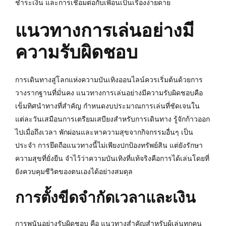
ชำระเงิน และการเชื่อมต่อกับเพื่อนเป็นเรื่องง่ายดาย
แนวทางการเล่นอย่างมี
ความรับผิดชอบ
การเดินทางสู่โลกแห่งความบันเทิงออนไลน์ควรเริ่มต้นด้วยการ
วางรากฐานที่มั่นคง แนวทางการเล่นอย่างมีความรับผิดชอบคือ
เข็มทิศนำทางที่สำคัญ กำหนด
งบประมาณการเล่น
ที่ชัดเจนใน
แต่ละวันเสมือนการเตรียมเสบียงสำหรับการเดินทาง รู้จักก้าวออก
ไปเมื่อถึงเวลา พักผ่อนและหาความสุขจากกิจกรรมอื่นๆ เป็น
ประจำ การยึดถือแนวทางนี้ไม่เพียงปกป้องทรัพย์สิน แต่ยังรักษา
ความสุขที่ยั่งยืน จำไว้ว่าความบันเทิงที่แท้จริงคือการได้เล่นโดยที่
ยังควบคุมชีวิตของตนเองได้อย่างสมดุล
การตั้งขีดจำกัดเวลาและเงิน
การพนันอย่างรับผิดชอบ
คือ แนวทางสำคัญสำหรับผู้เล่นทุกคน