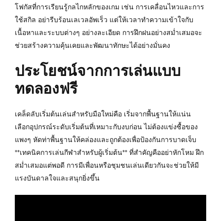
โฟกัสที่การเรียนรู้กลไกหลักของเกม เช่น การเคลื่อนไหวและการ
ใช้สกิล อย่ารีบร้อนเลเวลอัพเร็ว แต่ให้เวลาทำความเข้าใจกับ
เนื้อหาและระบบต่างๆ อย่างละเอียด การฝึกฝนอย่างสม่ำเสมอจะ
ช่วยสร้างความคุ้นเคยและพัฒนาทักษะได้อย่างมั่นคง
ประโยชน์จากการเล่นแบบ
ทดลองฟรี
เคล็ดลับเริ่มต้นเล่นสำหรับมือใหม่คือ เริ่มจากพื้นฐานให้แน่น
เลือกอุปกรณ์ระดับเริ่มต้นที่เหมาะกับงบก่อน ไม่ต้องแข่งซื้อของ
แพงๆ หัดท่าพื้นฐานให้คล่องและถูกต้องเพื่อป้องกันการบาดเจ็บ
**เทคนิคการเล่นกีฬาสำหรับผู้เริ่มต้น** ที่สำคัญคืออย่าหักโหม ฝึก
สม่ำเสมอแต่พอดี การมีเพื่อนหรือชุมชนเล่นเดียวกันจะช่วยให้มี
แรงบันดาลใจและสนุกยิ่งขึ้น