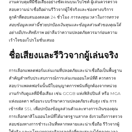
งานควบคุมที่มีชื่อเสียงอย่างชัดเจนบนเว็บไซต์ ผู้เล่นควรตรวจ
สอบความน่าเชื่อถือผ่านรีวิวจากผู้ใช้จริงและช่องทางบริการ
ลูกค้าที่ตอบสนองตลอด 24 ชั่วโมง
การลงทุนเวลาในการตรวจ
สอบข้อมูลเหล่านี้ช่วยปกป้องเงินทุนและข้อมูลส่วนตัวของคุณได้
อย่างมีประสิทธิภาพ
อย่าลืมว่าความปลอดภัยควรมาก่อนความ
เร้าใจของโปรโมชั่นเสมอ
ชื่อเสียงและรีวิวจากผู้เล่นจริง
การเลือกแพลตฟอร์มเล่นเกมที่ปลอดภัยและน่าเชื่อถือเป็นพื้นฐาน
สำคัญสำหรับประสบการณ์การเล่นเกมออนไลน์ที่ดี ควรตรวจ
สอบว่าแพลตฟอร์มนั้นมีใบอนุญาตการพนันที่ถูกต้องจากหน่วย
งานกำกับดูแลที่มีชื่อเสียง เช่น GCGB แห่งฟิลิปปินส์ หรือ MGA
แห่งมอลตา พร้อมระบบรักษาความปลอดภัยระดับสูง เช่น การ
เข้ารหัส SSL เพื่อปกป้องข้อมูลส่วนตัวและทางการเงินของคุณ
การเลือกคาสิโนออนไลน์ที่ได้มาตรฐานสากล
ยังรวมถึงการตรวจ
สอบช่องทางการชำระเงินที่หลากหลายและน่าเชื่อถือ รีวิวจากผู้
ใช้จริง และนโยบายการบริการลูกค้าที่ตอบสนองได้ตลอดเวลา