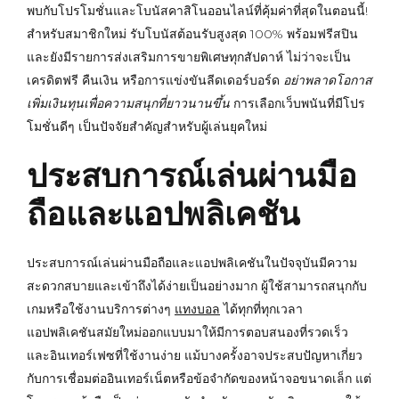
พบกับโปรโมชั่นและโบนัสคาสิโนออนไลน์ที่คุ้มค่าที่สุดในตอนนี้!
สำหรับสมาชิกใหม่ รับโบนัสต้อนรับสูงสุด 100% พร้อมฟรีสปิน
และยังมีรายการส่งเสริมการขายพิเศษทุกสัปดาห์ ไม่ว่าจะเป็น
เครดิตฟรี คืนเงิน หรือการแข่งขันลีดเดอร์บอร์ด
อย่าพลาดโอกาส
เพิ่มเงินทุนเพื่อความสนุกที่ยาวนานขึ้น
การเลือกเว็บพนันที่มีโปร
โมชั่นดีๆ เป็นปัจจัยสำคัญสำหรับผู้เล่นยุคใหม่
ประสบการณ์เล่นผ่านมือ
ถือและแอปพลิเคชัน
ประสบการณ์เล่นผ่านมือถือและแอปพลิเคชันในปัจจุบันมีความ
สะดวกสบายและเข้าถึงได้ง่ายเป็นอย่างมาก ผู้ใช้สามารถสนุกกับ
เกมหรือใช้งานบริการต่างๆ
แทงบอล
ได้ทุกที่ทุกเวลา
แอปพลิเคชันสมัยใหม่ออกแบบมาให้มี
การตอบสนองที่รวดเร็ว
และอินเทอร์เฟซที่ใช้งานง่าย แม้บางครั้งอาจประสบปัญหาเกี่ยว
กับการเชื่อมต่ออินเทอร์เน็ตหรือข้อจำกัดของหน้าจอขนาดเล็ก แต่