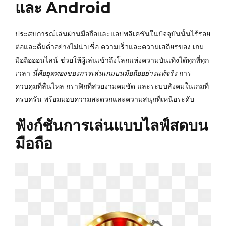
และ Android
ประสบการณ์เล่นผ่านมือถือและแอปพลิเคชันในปัจจุบันนั้นไร้รอย
ต่อและดื่มด่ำอย่างไม่น่าเชื่อ ความเร็วและความเสถียรของ
เกม
มือถือออนไลน์
ช่วยให้ผู้เล่นเข้าถึงโลกแห่งความบันเทิงได้ทุกที่ทุก
เวลา
นี่คือยุคทองของการเล่นเกมบนมือถืออย่างแท้จริง
การ
ควบคุมที่ลื่นไหล กราฟิกที่สวยงามคมชัด และระบบสังคมในเกมที่
ครบครัน พร้อมมอบความสะดวกและความสนุกที่เหนือระดับ
ฟังก์ชันการเล่นแบบไลฟ์สดบน
มือถือ