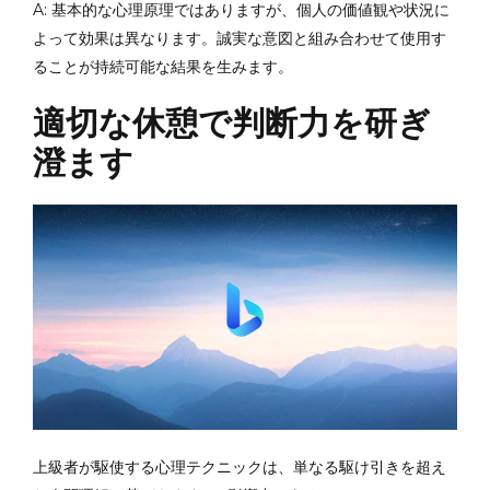
A: 基本的な心理原理ではありますが、個人の価値観や状況に
よって効果は異なります。誠実な意図と組み合わせて使用す
ることが持続可能な結果を生みます。
適切な休憩で判断力を研ぎ
澄ます
上級者が駆使する心理テクニックは、単なる駆け引きを超え