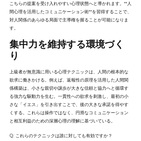
こちらの提案を受け入れやすい心理状態へと導かれます。**人
間心理を活用したコミュニケーション術**を習得することで、
対人関係のあらゆる局面で主導権を握ることが可能になりま
す。
集中力を維持する環境づく
り
上級者が無意識に用いる心理テクニックは、人間の根本的な
欲求に働きかける。例えば、
返報性の原理を活用した人間関
係構築
は、小さな親切や譲歩が大きな信頼と協力へと循環す
る強力な駆動力を生む。一貫性への欲求を刺激し、最初の小
さな「イエス」を引き出すことで、後の大きな承諾を得やす
くする。これらは操作ではなく、円滑なコミュニケーション
と相互利益のための深層心理の理解に基づいている。
Q: これらのテクニックは誰に対しても有効ですか？