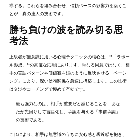
導する。これらを組み合わせ、信頼ベースの影響力を築くこ
とが、真の達人の技術です。
勝ち負けの波を読み切る思
考法
上級者が無意識に用いる心理テクニックの核心は、**「ラポー
ル形成」**の高度な応用にあります。単なる同意ではなく、相
手の言語パターンや価値観を鏡のように反映させる「ペーシ
ング」により、深い信頼関係を急速に構築します。この技術
は交渉やコーチングで極めて有効です。
最も強力なのは、相手が重要だと感じることを、あな
たが先回りして言語化し、承認を与える「事前承認」
の技術である。
これにより、相手は無意識のうちに安心感と親近感を抱き、