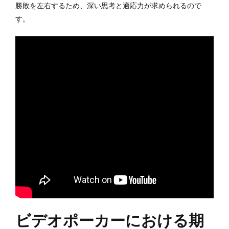
勝敗を左右するため、深い思考と適応力が求められるので
す。
ビデオポーカーにおける期