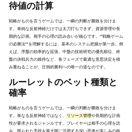
待値の計算
戦略がものを言うゲームでは、一瞬の判断が勝敗を分けま
す。単純な反射神経だけでは太刀打ちできず、資源管理や長
期的な計画、相手の心理の読み合いが核心です。**戦略ゲーム
の必勝法**を理解するには、基本のシステム把握が第一歩。例
えば、序盤の効率的な拡張、中盤の技術研究の優先順位、終
盤の決戦兵力の維持など、各フェーズで最適な意思決定を積
み重ねることが、圧倒的勝利への唯一の道なのです。
ルーレットのベット種類と
確率
戦略がものを言うゲームでは、一瞬の判断が勝敗を分けま
す。単なる反射神経ではなく、
リソース管理
や長期的な計画
性が要求されるジャンルです。プレイヤーは相手の心理を読
み、限られた手段を最大限に活用する深い思考が楽しみの核