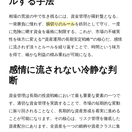
ルする手法
相場の荒波の中で生き残るには、資金管理が羅針盤となる。
一発勝負に憧れず、
損切りのルール
を鉄則として守り、一度
に危険に晒す資金を厳格に制限する。これが、市場の不確実
性を味方に変える**資産運用の長期安定戦略**の核心だ。感情
に流されず淡々とルールを繰り返すことで、時間という味方
を得て、確かな利益の積み重ねが可能になる。
感情に流されない冷静な判
断
資金管理は長期の投資戦略において最も重要な要素の一つで
す。適切な資金管理を実践することで、市場の短期的な変動
に振り回されることなく、長期的な資産形成を着実に進める
ことが可能になります。その核心は、
リスク管理を徹底した
資産配分
にあります。全資産を一つの銘柄や資産クラスに集