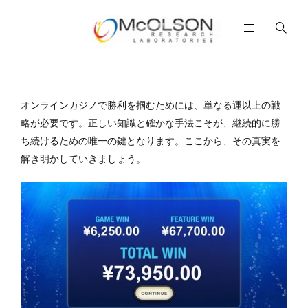
オンラインカジノで勝利を掴むためには、単なる運以上の戦
略が必要です。
正しい知識と確かな手法
こそが、継続的に勝
ち続けるための唯一の鍵となります。ここから、その真実を
解き明かしていきましょう。