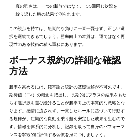
真の強さは、一つの勝敗ではなく、100回同じ状況を
繰り返した時の結果で測られます。
この視点を持てば、短期的な負けに一喜一憂せず、正しい選
択を継続できるでしょう。勝率向上の本質は、運ではなく再
現性のある技術の積み重ねにあります。
ボーナス規約の詳細な確認
方法
勝率を高めるには、確率論と統計の基礎理解が不可欠です。
期待値（EV）の概念を把握し、長期的にプラスの結果をもた
らす選択肢を選び続けることが
勝率向上の本質的な戦略
とな
ります。感情に流されず、一貫したルールに基づいて行動す
る規律が、短期的な変動を乗り越え安定した成果を生むので
す。情報を体系的に分析し、記録を取って自身のパフォーマ
ンスを客観的に評価する習慣を身につけましょう。