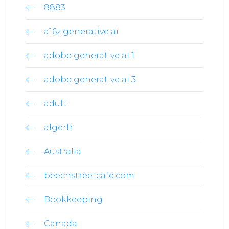
8883
a16z generative ai
adobe generative ai 1
adobe generative ai 3
adult
algerfr
Australia
beechstreetcafe.com
Bookkeeping
Canada