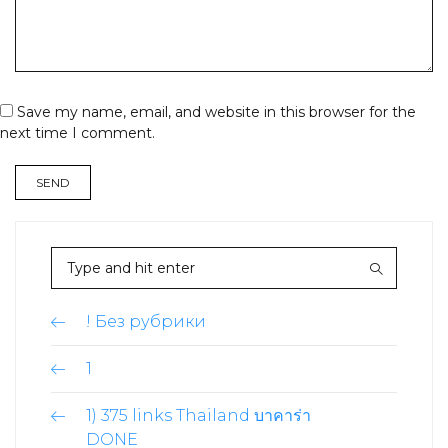
Save my name, email, and website in this browser for the
next time I comment.
! Без рубрики
1
1) 375 links Thailand บาคาร่า
DONE