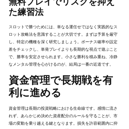
無料プレイでリスクを抑え
た練習法
スロットで勝つためには、単なる運任せではなく
実践的なス
ロット攻略法
を意識することが大切です。まずは予算を厳守
し、特定の機種を深く研究しましょう。ボーナス確率や設定
差をチェックし、単発プレイよりも長期的な視点で遊ぶこと
で、勝率を安定させられます。小さな勝利を積み重ね、冷静
なメンタル管理を心がけるのが、結局は一番の近道です。
資金管理で長期戦を有
利に進める
資金管理は長期の投資戦略における生命線です。感情に流さ
れず、あらかじめ決めた
資産配分のルール
を守ることが、市
場の変動を乗り越える鍵となります。損失を許容範囲内に抑