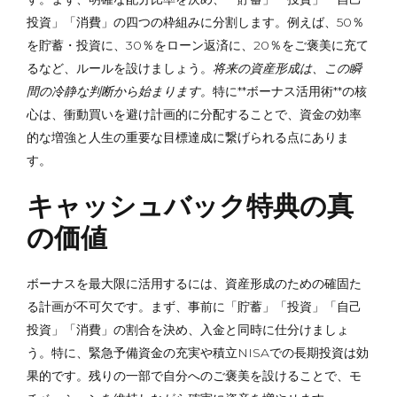
投資」「消費」の四つの枠組みに分割します。例えば、50％
を貯蓄・投資に、30％をローン返済に、20％をご褒美に充て
るなど、ルールを設けましょう。
将来の資産形成は、この瞬
間の冷静な判断から始まります。
特に**ボーナス活用術**の核
心は、衝動買いを避け計画的に分配することで、資金の効率
的な増強と人生の重要な目標達成に繋げられる点にありま
す。
キャッシュバック特典の真
の価値
ボーナスを最大限に活用するには、
資産形成のための確固た
る計画
が不可欠です。まず、事前に「貯蓄」「投資」「自己
投資」「消費」の割合を決め、入金と同時に仕分けましょ
う。特に、緊急予備資金の充実や積立NISAでの長期投資は効
果的です。残りの一部で自分へのご褒美を設けることで、モ