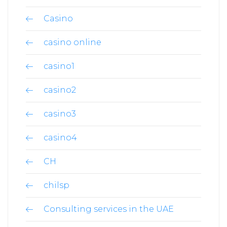
Casino
casino online
casino1
casino2
casino3
casino4
son
CH
chilsp
Consulting services in the UAE