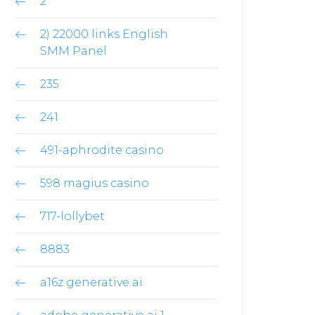
2
2) 22000 links English
SMM Panel
235
241
491-aphrodite casino
598 magius casino
717-lollybet
8883
a16z generative ai