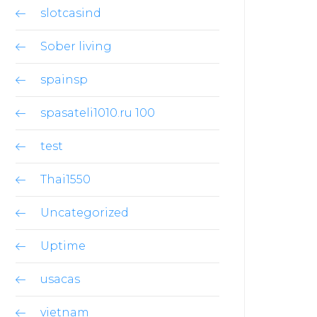
slotcasind
Sober living
spainsp
spasateli1010.ru 100
test
Thai1550
Uncategorized
Uptime
usacas
vietnam