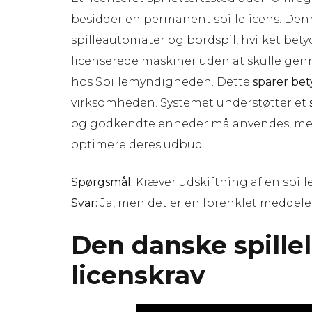
besidder en permanent spillelicens. Den
spilleautomater og bordspil, hvilket betyd
licenserede maskiner uden at skulle ge
hos Spillemyndigheden. Dette
sparer bet
virksomheden. Systemet understøtter et
og godkendte enheder må anvendes, men gi
optimere deres udbud.
Spørgsmål:
Kræver udskiftning af en spil
Svar:
Ja, men det er en forenklet meddelel
Den danske spille
licenskrav