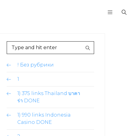
! Без рубрики
1
1) 375 links Thailand บาคา
ร่า DONE
1) 990 links Indonesia
Casino DONE