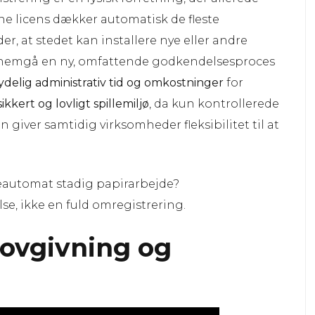
ne licens dækker automatisk de fleste
er, at stedet kan installere nye eller andre
nnemgå en ny, omfattende godkendelsesproces
ydelig administrativ tid og omkostninger
for
sikkert og lovligt spillemiljø
, da kun kontrollerede
ver samtidig virksomheder fleksibilitet til at
leautomat stadig papirarbejde?
se, ikke en fuld omregistrering.
lovgivning og