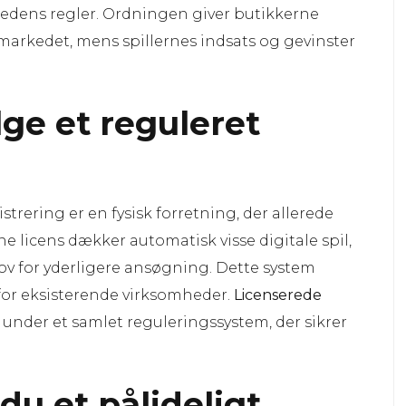
edens regler. Ordningen giver butikkerne
 markedet, mens spillernes indsats og gevinster
ge et reguleret
trering er en fysisk forretning, der allerede
 licens dækker automatisk visse digitale spil,
v for yderligere ansøgning. Dette system
d for eksisterende virksomheder.
Licenserede
under et samlet reguleringssystem, der sikrer
u et pålideligt