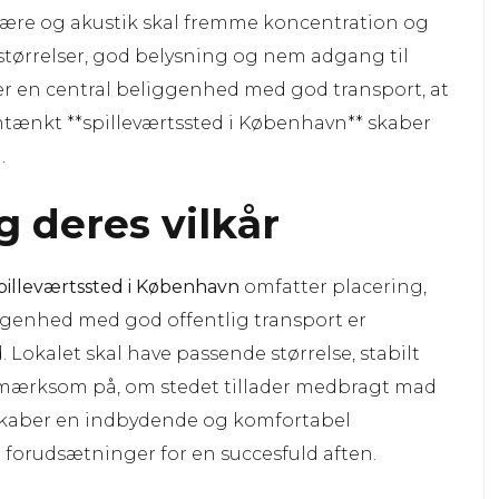
osfære og akustik skal fremme koncentration og
tørrelser, god belysning og nem adgang til
rer en central beliggenhed med god transport, at
tænkt **spilleværtssted i København** skaber
.
 deres vilkår
pilleværtssted i København
omfatter placering,
iggenhed med god offentlig transport er
Lokalet skal have passende størrelse, stabilt
opmærksom på, om stedet tillader medbragt mad
g skaber en indbydende og komfortabel
forudsætninger for en succesfuld aften.