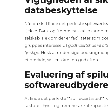
databeskyttelse
Når du skal finde det perfekte
spilleværts
tjekke. Først og fremmest skal lokationen
selskab. Tjek om der er faciliteter som bo
gruppes interesse.
Et godt værtshus vil al
tørstige.
Husk at undersøge bookingmuligh
et område, så I er sikret en god aften.
Evaluering af spil
softwareudbyder
At finde det perfekte **spilleværtssted** 
faktorer. Først og fremmest skal kapacite