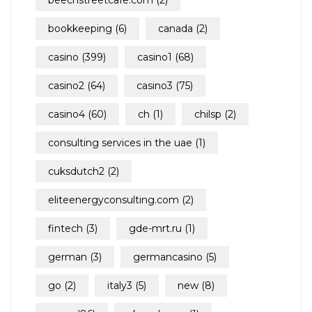
beechstreetcafe.com
(2)
bookkeeping
(6)
canada
(2)
casino
(399)
casino1
(68)
casino2
(64)
casino3
(75)
casino4
(60)
ch
(1)
chilsp
(2)
consulting services in the uae
(1)
cuksdutch2
(2)
eliteenergyconsulting.com
(2)
fintech
(3)
gde-mrt.ru
(1)
german
(3)
germancasino
(5)
go
(2)
italy3
(5)
new
(8)