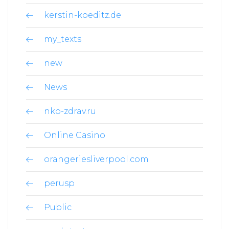
kerstin-koeditz.de
my_texts
new
News
nko-zdrav.ru
Online Casino
orangeriesliverpool.com
perusp
Public