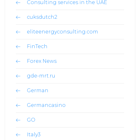
Consulting services in the UAE
cuksdutch2
eliteenergyconsulting.com
FinTech
Forex News
gde-mrt.ru
German
Germancasino
GO
Italy3