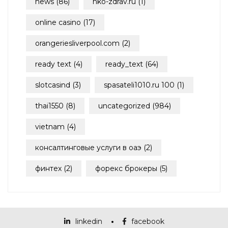
news
(86)
nko-zdrav.ru
(1)
online casino
(17)
orangeriesliverpool.com
(2)
ready text
(4)
ready_text
(64)
slotcasind
(3)
spasateli1010.ru 100
(1)
thai1550
(8)
uncategorized
(984)
vietnam
(4)
консалтинговые услуги в оаэ
(2)
финтех
(2)
форекс брокеры
(5)
linkedin
facebook