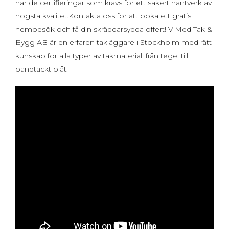
har de certifieringar som krävs för ett säkert hantverk av
högsta kvalitet.Kontakta oss för att boka ett gratis
hembesök och få din skräddarsydda offert! ViMed Tak &
Bygg AB är en erfaren takläggare i Stockholm med rätt
kunskap för alla typer av takmaterial, från tegel till
bandtäckt plåt.