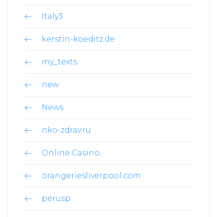
Italy3
kerstin-koeditz.de
my_texts
new
News
nko-zdrav.ru
Online Casino
orangeriesliverpool.com
perusp