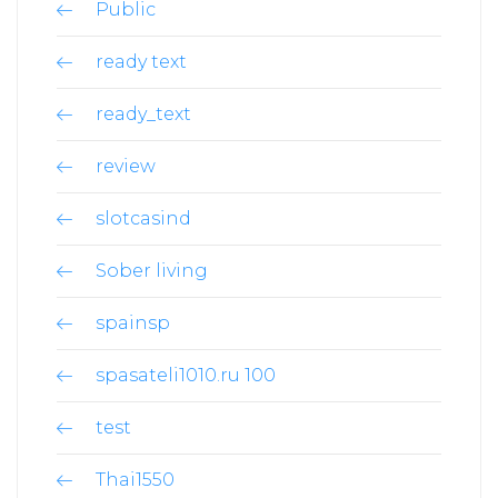
Public
ready text
ready_text
review
slotcasind
Sober living
spainsp
spasateli1010.ru 100
test
Thai1550