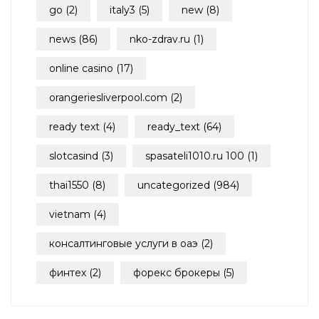
go
(2)
italy3
(5)
new
(8)
news
(86)
nko-zdrav.ru
(1)
online casino
(17)
orangeriesliverpool.com
(2)
ready text
(4)
ready_text
(64)
slotcasind
(3)
spasateli1010.ru 100
(1)
thai1550
(8)
uncategorized
(984)
vietnam
(4)
консалтинговые услуги в оаэ
(2)
финтех
(2)
форекс брокеры
(5)