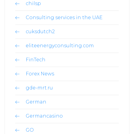
chilsp
Consulting services in the UAE
cuksdutch2
eliteenergyconsulting.com
FinTech
Forex News
gde-mrt.ru
German
Germancasino
GO