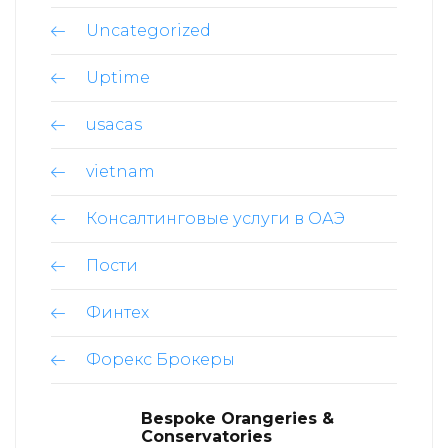
Uncategorized
Uptime
usacas
vietnam
Консалтинговые услуги в ОАЭ
Пости
Финтех
Форекс Брокеры
Bespoke Orangeries &
Conservatories