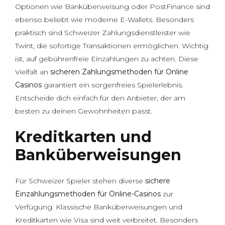
Optionen wie Banküberweisung oder PostFinance sind
ebenso beliebt wie moderne E-Wallets. Besonders
praktisch sind Schweizer Zahlungsdienstleister wie
Twint, die sofortige Transaktionen ermöglichen. Wichtig
ist, auf gebührenfreie Einzahlungen zu achten. Diese
Vielfalt an
sicheren Zahlungsmethoden für Online
Casinos
garantiert ein sorgenfreies Spielerlebnis.
Entscheide dich einfach für den Anbieter, der am
besten zu deinen Gewohnheiten passt.
Kreditkarten und
son
Banküberweisungen
Für Schweizer Spieler stehen diverse
sichere
Einzahlungsmethoden für Online-Casinos
zur
Verfügung. Klassische Banküberweisungen und
Kreditkarten wie Visa sind weit verbreitet. Besonders