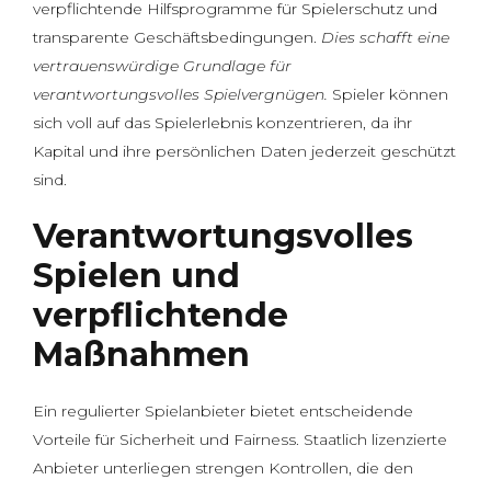
verpflichtende Hilfsprogramme für Spielerschutz und
transparente Geschäftsbedingungen.
Dies schafft eine
vertrauenswürdige Grundlage für
verantwortungsvolles Spielvergnügen.
Spieler können
sich voll auf das Spielerlebnis konzentrieren, da ihr
Kapital und ihre persönlichen Daten jederzeit geschützt
sind.
Verantwortungsvolles
Spielen und
verpflichtende
Maßnahmen
Ein regulierter Spielanbieter bietet entscheidende
Vorteile für Sicherheit und Fairness. Staatlich lizenzierte
Anbieter unterliegen strengen Kontrollen, die den