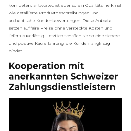
kompetent antwortet, ist ebenso ein Qualitätsmerkmal
wie detaillierte Produktbeschreibungen und
authentische Kundenbewertungen. Diese Anbieter
setzen auf faire Preise ohne versteckte Kosten und
liefern zuverlässig. Letztlich schaffen sie so eine sichere
und positive Kauferfahrung, die Kunden langfristig
bindet.
Kooperation mit
anerkannten Schweizer
Zahlungsdienstleistern