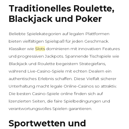
Traditionelles Roulette,
Blackjack und Poker
Beliebte Spielekategorien auf legalen Plattformen
bieten vielfältigen Spielspaß für jeden Geschmack.
Klassiker wie
Slots
dominieren mit innovativen Features
und progressiven Jackpots. Spannende Tischspiele wie
Blackjack und Roulette begeistern Strategiefans,
während Live-Casino-Spiele mit echten Dealern ein
authentisches Erlebnis schaffen. Diese Vielfalt sicherer
Unterhaltung macht legale Online-Casinos so attraktiv.
Die besten Casino-Spiele online finden sich auf
lizenzierten Seiten, die faire Spielbedingungen und
verantwortungsvolles Spielen garantieren.
Sportwetten und