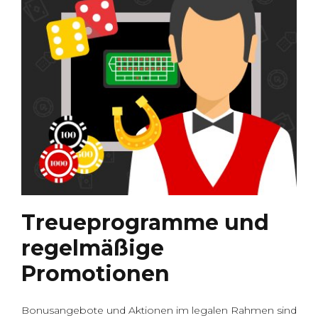
Treueprogramme und
regelmäßige
Promotionen
Bonusangebote und Aktionen im legalen Rahmen sind