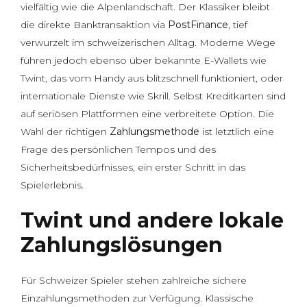
vielfältig wie die Alpenlandschaft. Der Klassiker bleibt
die direkte Banktransaktion via
PostFinance
, tief
verwurzelt im schweizerischen Alltag. Moderne Wege
führen jedoch ebenso über bekannte E-Wallets wie
Twint, das vom Handy aus blitzschnell funktioniert, oder
internationale Dienste wie Skrill. Selbst Kreditkarten sind
auf seriösen Plattformen eine verbreitete Option. Die
Wahl der richtigen
Zahlungsmethode
ist letztlich eine
Frage des persönlichen Tempos und des
Sicherheitsbedürfnisses, ein erster Schritt in das
Spielerlebnis.
Twint und andere lokale
Zahlungslösungen
Für Schweizer Spieler stehen zahlreiche sichere
Einzahlungsmethoden zur Verfügung. Klassische