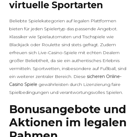
virtuelle Sportarten
Beliebte Spielekategorien auf legalen Plattformen
bieten für jeden Spielertyp das passende Angebot.
Klassiker wie Spielautomaten und Tischspiele wie
Blackjack oder Roulette sind stets gefragt. Zudem
erfreuen sich Live-Casino-Spiele mit echten Dealern
großer Beliebtheit, da sie ein authentisches Erlebnis
vermitteln. Sportwetten, insbesondere auf Fußball, sind
ein weiterer zentraler Bereich. Diese
sicheren Online-
Casino Spiele
gewährleisten durch Lizenzierung faire
Spielbedingungen und verantwortungsvolles Spielen.
Bonusangebote und
Aktionen im legalen
Rahmen