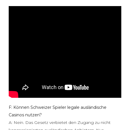
F: Können Schweizer Spieler legale ausländische
Casinos nutzen?
A: Nein. Das Gesetz verbietet den Zugang zu nicht