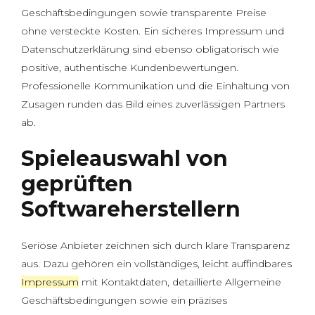
Geschäftsbedingungen sowie transparente Preise
ohne versteckte Kosten. Ein sicheres Impressum und
Datenschutzerklärung sind ebenso obligatorisch wie
positive, authentische Kundenbewertungen.
Professionelle Kommunikation und die Einhaltung von
Zusagen runden das Bild eines zuverlässigen Partners
ab.
Spieleauswahl von
geprüften
Softwareherstellern
Seriöse Anbieter zeichnen sich durch klare Transparenz
aus. Dazu gehören ein vollständiges, leicht auffindbares
Impressum
mit Kontaktdaten, detaillierte Allgemeine
Geschäftsbedingungen sowie ein präzises