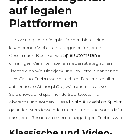
auf legalen
Plattformen
Die Welt legaler Spieleplattformen bietet eine
faszinierende Vielfalt an Kategorien für jeden
Geschmack. Klassiker wie
Spielautomaten
in
unzähligen Varianten stehen neben strategischen
Tischspielen wie Blackjack und Roulette. Spannende
Live-Casino Erlebnisse mit echten Dealern schaffen
authentische Atmosphäre, während innovative
Spielshows und spannende Sportwetten für
Abwechslung sorgen. Diese
breite Auswahl an Spielen
garantiert stets fesselnde Unterhaltung und sorgt dafür,
dass jeder Besuch zu einem einzigartigen Erlebnis wird.
Klassische und Video-