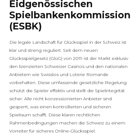
Eidgenössischen
Spielbankenkommission
(ESBK)
Die legale Landschaft für Glücksspiel in der Schweiz ist
klar und streng reguliert. Seit dem neuen
Glücksspielgesetz (GlüG) von 2019 ist der Markt exklusiv
den lizenzierten Schweizer Casinos und den nationalen
Anbietern wie Swisslos und Loterie Romande
vorbehalten. Diese umfassende gesetzliche Regelung
schützt die Spieler effektiv und stellt die Spielintegrität
sicher. Alle nicht konzessionierten Anbieter sind
gesperrt, was einen kontrollierten und sicheren
Spielraum schafft. Diese klaren rechtlichen
Rahmenbedingungen machen die Schweiz zu einem
Vorreiter für sicheres Online-Glücksspiel.