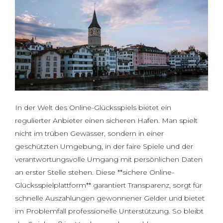
In der Welt des Online-Glücksspiels bietet ein
regulierter Anbieter einen sicheren Hafen. Man spielt
nicht im trüben Gewässer, sondern in einer
geschützten Umgebung, in der faire Spiele und der
verantwortungsvolle Umgang mit persönlichen Daten
an erster Stelle stehen. Diese **sichere Online-
Glücksspielplattform** garantiert Transparenz, sorgt für
schnelle Auszahlungen gewonnener Gelder und bietet
im Problemfall professionelle Unterstützung. So bleibt