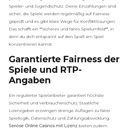
Spieler- und Jugendschutz. Deine Einzahlungen sind
sicher, die Spiele werden regelmäßig auf Fairness
geprüft und es gibt klare Wege für Konfliktlösungen.
Das schafft ein **sicheres und faires Spielumfeld**, in
dem du dich entspannt auf den Spaß am Spiel
konzentrieren kannst.
Garantierte Fairness der
Spiele und RTP-
Angaben
Ein regulierter Spielanbieter garantiert höchste
Sicherheit und Verbraucherschutz. Staatliche
Lizenzgeber erzwingen strenge Auflagen zu fairer
Spiellogik, Datenschutz und Zahlungsabwicklung.
Seriöse Online Casinos mit Lizenz
bieten zudem