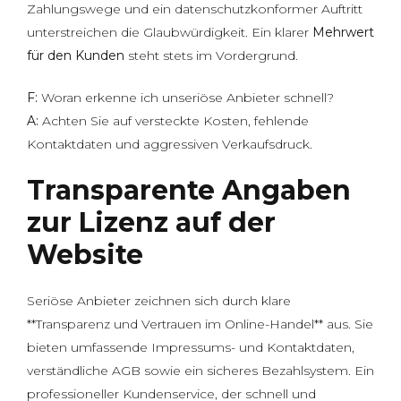
Zahlungswege und ein datenschutzkonformer Auftritt
unterstreichen die Glaubwürdigkeit. Ein klarer
Mehrwert
für den Kunden
steht stets im Vordergrund.
F:
Woran erkenne ich unseriöse Anbieter schnell?
A:
Achten Sie auf versteckte Kosten, fehlende
Kontaktdaten und aggressiven Verkaufsdruck.
Transparente Angaben
zur Lizenz auf der
Website
Seriöse Anbieter zeichnen sich durch klare
**Transparenz und Vertrauen im Online-Handel** aus. Sie
bieten umfassende Impressums- und Kontaktdaten,
verständliche AGB sowie ein sicheres Bezahlsystem. Ein
professioneller Kundenservice, der schnell und