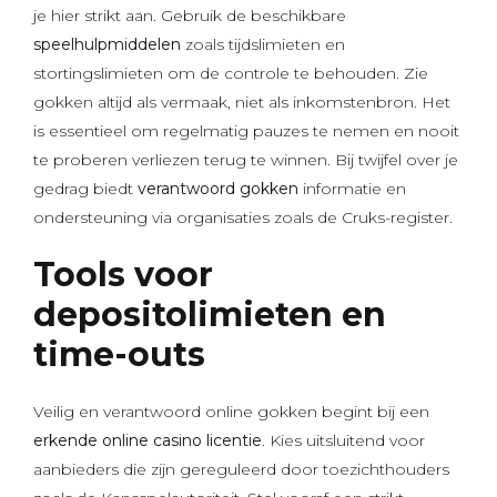
je hier strikt aan. Gebruik de beschikbare
speelhulpmiddelen
zoals tijdslimieten en
stortingslimieten om de controle te behouden. Zie
gokken altijd als vermaak, niet als inkomstenbron. Het
is essentieel om regelmatig pauzes te nemen en nooit
te proberen verliezen terug te winnen. Bij twijfel over je
gedrag biedt
verantwoord gokken
informatie en
ondersteuning via organisaties zoals de Cruks-register.
Tools voor
depositolimieten en
time-outs
Veilig en verantwoord online gokken begint bij een
erkende online casino licentie
. Kies uitsluitend voor
aanbieders die zijn gereguleerd door toezichthouders