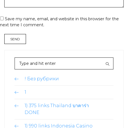
Save my name, email, and website in this browser for the
next time I comment.
! Без рубрики
1
1) 375 links Thailand บาคาร่า
DONE
1) 990 links Indonesia Casino