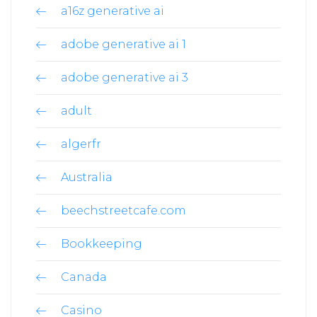
a16z generative ai
adobe generative ai 1
adobe generative ai 3
adult
algerfr
Australia
son
beechstreetcafe.com
Bookkeeping
Canada
Casino