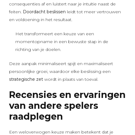
consequenties af en luistert naar je intuïtie naast de
feiten.
Doordacht beslissen
leidt tot meer vertrouwen
en voldoening in het resultaat.
Het transformeert een keuze van een
momentopname in een bewuste stap in de
richting van je doelen.
Deze aanpak minimaliseert spijt en maximaliseert
persoonlijke groei, waardoor elke beslissing een
strategische zet
wordt in plaats van toeval.
Recensies en ervaringen
van andere spelers
raadplegen
Een weloverwogen keuze maken betekent dat je