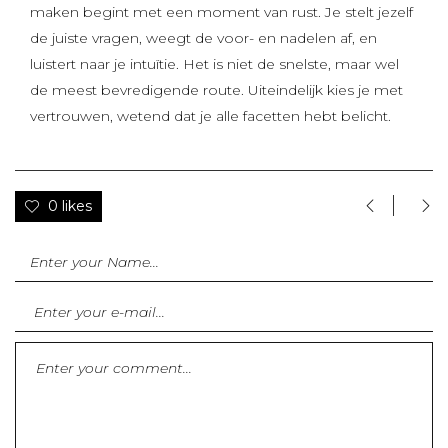
maken begint met een moment van rust. Je stelt jezelf
de juiste vragen, weegt de voor- en nadelen af, en
luistert naar je intuïtie. Het is niet de snelste, maar wel
de meest bevredigende route. Uiteindelijk kies je met
vertrouwen, wetend dat je alle facetten hebt belicht.
0 likes