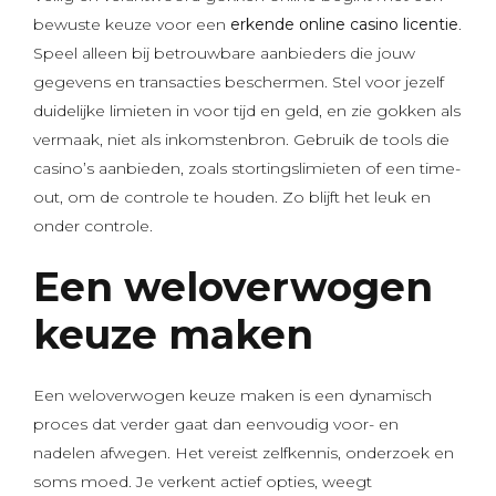
bewuste keuze voor een
erkende online casino licentie
.
Speel alleen bij betrouwbare aanbieders die jouw
gegevens en transacties beschermen. Stel voor jezelf
duidelijke limieten in voor tijd en geld, en zie gokken als
vermaak, niet als inkomstenbron. Gebruik de tools die
casino’s aanbieden, zoals stortingslimieten of een time-
out, om de controle te houden. Zo blijft het leuk en
onder controle.
Een weloverwogen
keuze maken
Een weloverwogen keuze maken is een dynamisch
proces dat verder gaat dan eenvoudig voor- en
nadelen afwegen. Het vereist zelfkennis, onderzoek en
soms moed. Je verkent actief opties, weegt