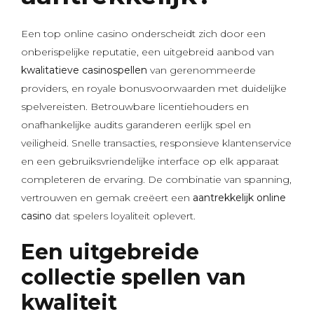
Een top online casino onderscheidt zich door een
onberispelijke reputatie, een uitgebreid aanbod van
kwalitatieve casinospellen
van gerenommeerde
providers, en royale bonusvoorwaarden met duidelijke
spelvereisten. Betrouwbare licentiehouders en
onafhankelijke audits garanderen eerlijk spel en
veiligheid. Snelle transacties, responsieve klantenservice
en een gebruiksvriendelijke interface op elk apparaat
completeren de ervaring. De combinatie van spanning,
vertrouwen en gemak creëert een
aantrekkelijk online
casino
dat spelers loyaliteit oplevert.
Een uitgebreide
collectie spellen van
kwaliteit