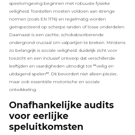
speelomgeving beginnen met robuuste fysieke
veiligheid. Toestellen moeten voldoen aan strenge
normen (zoals EN 1176) en regelmatig worden
geïnspecteerd op scherpe randen of losse onderdelen.
Daarnaast is een zachte, schokabsorberende
ondergrond cruciaal om valpartijen te breken. Minstens
zo belangrijk is sociale veiligheid: duidelijk zicht voor
toezicht en een inclusief ontwerp dat verschillende
leeftijden en vaardigheden uitnodigt tot **veilig en
uitdagend spelen**. Dit bevordert niet alleen plezier,
maar ook essentiële motorische en sociale
ontwikkeling.
Onafhankelijke audits
voor eerlijke
speluitkomsten