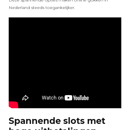
Nederland steeds toegankelijker.
Spannende slots met