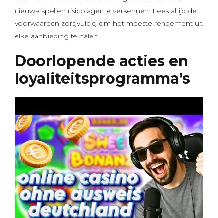
nieuwe spellen risicolager te verkennen. Lees altijd de
voorwaarden zorgvuldig om het meeste rendement uit
elke aanbieding te halen.
Doorlopende acties en
loyaliteitsprogramma’s