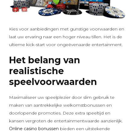
Kies voor aanbiedingen met gunstige voorwaarden en
laat uw ervaring naar een hoger niveau tillen. Het is de
ultieme kick-start voor ongeëvenaarde entertainment.
Het belang van
realistische
speelvoorwaarden
Maximaliseer uw speelplezier door slim gebruik te
maken van aantrekkelijke welkomstbonussen en
doorlopende promoties. Deze extra speeltijd en
kansen vergroten de entertainmentwaarde aanzienlijk.
Online casino bonussen
bieden een uitstekende