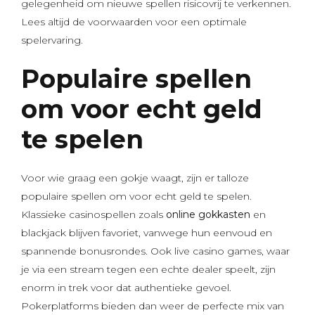
gelegenheid om nieuwe spellen risicovrij te verkennen.
Lees altijd de voorwaarden voor een optimale
spelervaring.
Populaire spellen
om voor echt geld
te spelen
Voor wie graag een gokje waagt, zijn er talloze
populaire spellen om voor echt geld te spelen.
Klassieke casinospellen zoals
online gokkasten
en
blackjack blijven favoriet, vanwege hun eenvoud en
spannende bonusrondes. Ook live casino games, waar
je via een stream tegen een echte dealer speelt, zijn
enorm in trek voor dat authentieke gevoel.
Pokerplatforms bieden dan weer de perfecte mix van