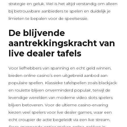
strategie en geluk. Wel is het altijd verstandig om alleen
bij betrouwbare aanbieders te spelen en duidelijk je
limieten te bepalen voor de speelsessie.
De blijvende
aantrekkingskracht van
live dealer tafels
Voor liefhebbers van spanning en echt geld winnen,
bieden online casino’s een uitgebreid aanbod aan
populaire spellen. Klassieke tafelspellen zoals blackjack
en roulette blijven onverminderd populair, terwijl de
levendige werelden van moderne video slots spelers
blijven betoveren. Voor de ultieme casino-ervaring
kiezen veel spelers voor live dealer games, waar een
echt croupier de actie begeleidt via een live stream.
Deze spannende opties maken online gokken in