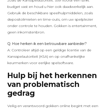
zoals de Kansspelautoriteit. Stel vooraf een strikt
budget vast en houd u hier ook daadwerkelijk aan.
Gebruik de beschikbare speelhulpmiddelen, zoals
depositolimieten en time-outs, om uw spelplezier
onder controle te houden. Gokken is entertainment,
geen inkomstenbron.
Q: Hoe herken ik een betrouwbare aanbieder?
A: Controleer altijd op een geldige licentie van de
Kansspelautoriteit (KSA) en op onafhankelijke
keurmerken voor eerlijke spelsoftware.
Hulp bij het herkennen
van problematisch
gedrag
Veilig en verantwoord gokken online begint met een