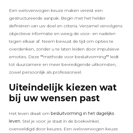
Een weloverwogen keuze maken vereist een
gestructureerde aanpak. Begin met het helder
definiëren van uw doel en criteria. Verzamel vervolgens
objectieve informatie en weeg de voor- en nadelen
tegen elkaar af. Neem bewust de tijd om opties te
overdenken, zonder u te laten leiden door impulsieve
emoties. Deze **methode voor besluitvorming** leidt
tot duurzamere en meer bevredigende uitkomsten,
zowel persoonlijk als professioneel.
Uiteindelijk kiezen wat
bij uw wensen past
Het leven draait om
besluitvorming in het dagelijks
leven
. Stel je voor: je staat in de boekwinkel,
overweldigd door keuzes. Een weloverwogen keuze