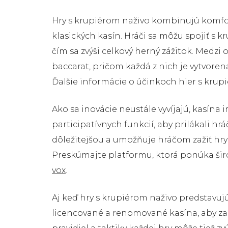
Hry s krupiérom naživo kombinujú komfo
klasických kasín. Hráči sa môžu spojiť s 
čím sa zvýši celkový herný zážitok. Medzi o
baccarat, pričom každá z nich je vytvoren
Ďalšie informácie o účinkoch hier s krup
Ako sa inovácie neustále vyvíjajú, kasína
participatívnych funkcií, aby prilákali hr
dôležitejšou a umožňuje hráčom zažiť hry
Preskúmajte platformu, ktorá ponúka šir
vox
.
Aj keď hry s krupiérom naživo predstavujú 
licencované a renomované kasína, aby za