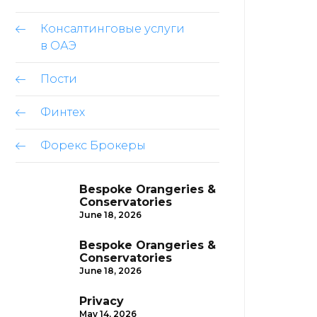
Консалтинговые услуги
в ОАЭ
Пости
Финтех
Форекс Брокеры
Bespoke Orangeries &
Conservatories
June 18, 2026
Bespoke Orangeries &
Conservatories
June 18, 2026
Privacy
May 14, 2026