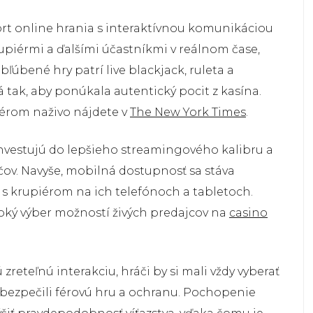
rt online hrania s interaktívnou komunikáciou
krupiérmi a ďalšími účastníkmi v reálnom čase,
bľúbené hry patrí live blackjack, ruleta a
á tak, aby ponúkala autentický pocit z kasína.
iérom naživo nájdete v
The New York Times
.
 investujú do lepšieho streamingového kalibru a
áčov. Navyše, mobilná dostupnosť sa stáva
 s krupiérom na ich telefónoch a tabletoch.
oký výber možností živých predajcov na
casino
zreteľnú interakciu, hráči by si mali vždy vyberať
bezpečili férovú hru a ochranu. Pochopenie