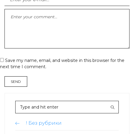
Save my name, email, and website in this browser for the
next time I comment.
! Без рубрики