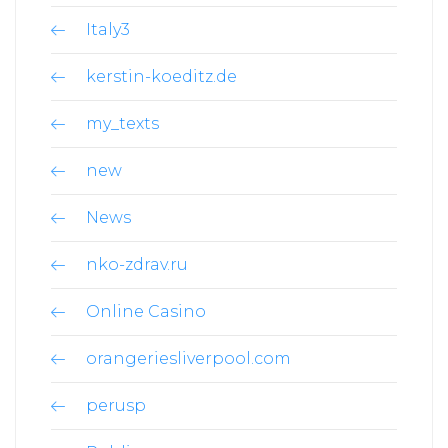
Italy3
kerstin-koeditz.de
my_texts
new
News
nko-zdrav.ru
Online Casino
orangeriesliverpool.com
perusp