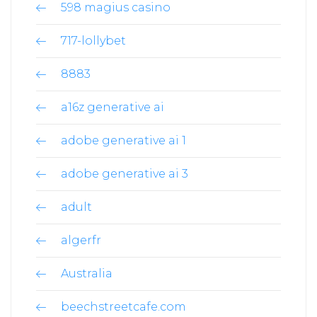
598 magius casino
717-lollybet
8883
a16z generative ai
adobe generative ai 1
adobe generative ai 3
adult
algerfr
Australia
beechstreetcafe.com