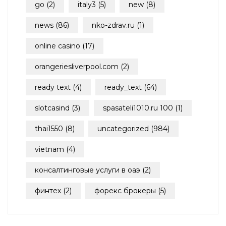
go
(2)
italy3
(5)
new
(8)
news
(86)
nko-zdrav.ru
(1)
online casino
(17)
orangeriesliverpool.com
(2)
ready text
(4)
ready_text
(64)
slotcasind
(3)
spasateli1010.ru 100
(1)
thai1550
(8)
uncategorized
(984)
vietnam
(4)
консалтинговые услуги в оаэ
(2)
финтех
(2)
форекс брокеры
(5)