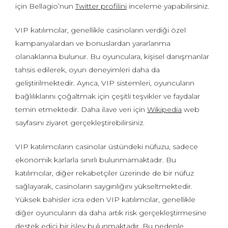
için Bellagio’nun
Twitter profilini
inceleme yapabilirsiniz.
VIP katılımcılar, genellikle casinoların verdiği özel
kampanyalardan ve bonuslardan yararlanma
olanaklarına bulunur. Bu oyunculara, kişisel danışmanlar
tahsis edilerek, oyun deneyimleri daha da
geliştirilmektedir. Ayrıca, VIP sistemleri, oyuncuların
bağlılıklarını çoğaltmak için çeşitli teşvikler ve faydalar
temin etmektedir. Daha ilave veri için
Wikipedia
web
sayfasını ziyaret gerçekleştirebilirsiniz.
VIP katılımcıların casinolar üstündeki nüfuzu, sadece
ekonomik karlarla sınırlı bulunmamaktadır. Bu
katılımcılar, diğer rekabetçiler üzerinde de bir nüfuz
sağlayarak, casinoların saygınlığını yükseltmektedir.
Yüksek bahisler icra eden VIP katılımcılar, genellikle
diğer oyuncuların da daha artık risk gerçekleştirmesine
destek edici bir işlev bulunmaktadır. Bu nedenle,