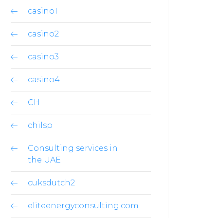
casino1
casino2
casino3
casino4
CH
chilsp
Consulting services in
the UAE
cuksdutch2
eliteenergyconsulting.com