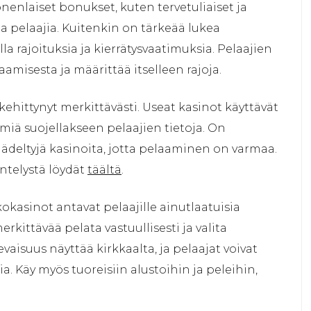
enlaiset bonukset, kuten tervetuliaiset ja
ia pelaajia. Kuitenkin on tärkeää lukea
lla rajoituksia ja kierrätysvaatimuksia. Pelaajien
laamisesta ja määrittää itselleen rajoja.
kehittynyt merkittävästi. Useat kasinot käyttävät
lmiä suojellakseen pelaajien tietoja. On
 säädeltyjä kasinoita, jotta pelaaminen on varmaa.
ntelystä löydät
täältä
.
okasinot antavat pelaajille ainutlaatuisia
erkittävää pelata vastuullisesti ja valita
evaisuus näyttää kirkkaalta, ja pelaajat voivat
Käy myös tuoreisiin alustoihin ja peleihin,