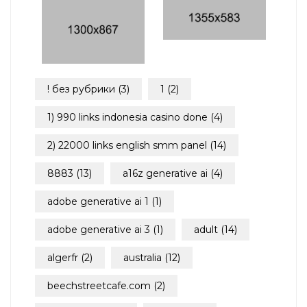
! без рубрики
(3)
1
(2)
1) 990 links indonesia casino done
(4)
2) 22000 links english smm panel
(14)
8883
(13)
a16z generative ai
(4)
adobe generative ai 1
(1)
adobe generative ai 3
(1)
adult
(14)
algerfr
(2)
australia
(12)
beechstreetcafe.com
(2)