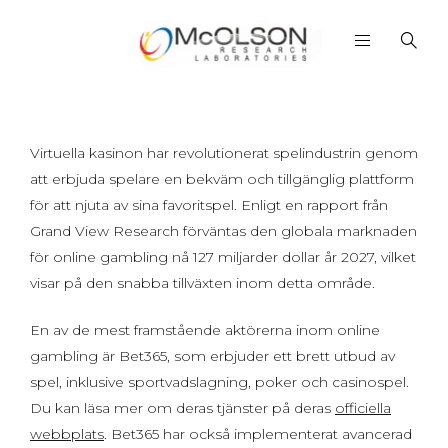
Virtuella kasinon har revolutionerat spelindustrin genom
att erbjuda spelare en bekväm och tillgänglig plattform
för att njuta av sina favoritspel. Enligt en rapport från
Grand View Research förväntas den globala marknaden
för online gambling nå 127 miljarder dollar år 2027, vilket
visar på den snabba tillväxten inom detta område.
En av de mest framstående aktörerna inom online
gambling är Bet365, som erbjuder ett brett utbud av
spel, inklusive sportvadslagning, poker och casinospel.
Du kan läsa mer om deras tjänster på deras
officiella
webbplats
. Bet365 har också implementerat avancerad