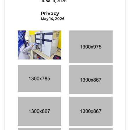
June 18, 2026
Privacy
May 14, 2026