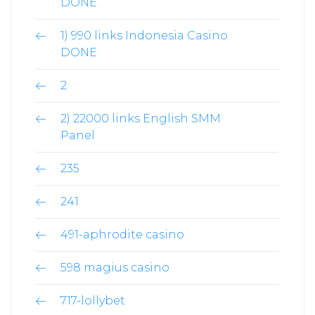
DONE
1) 990 links Indonesia Casino
DONE
2
2) 22000 links English SMM
Panel
235
241
491-aphrodite casino
598 magius casino
717-lollybet