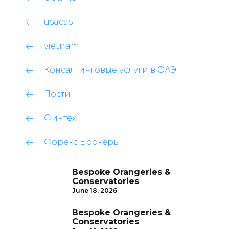
usacas
vietnam
Консалтинговые услуги в ОАЭ
Пости
Финтех
Форекс Брокеры
Bespoke Orangeries &
Conservatories
June 18, 2026
Bespoke Orangeries &
Conservatories