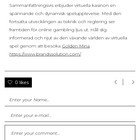
Sammanfattningsvis erbjuder virtuella kasinon en
spännande och dynamisk spelupplevelse. Med den
fortsatta utvecklingen av teknik och reglering ser
framtiden för online gambling ljus ut. Håll dig
informerad och njut av den växande världen av virtuella
spel genom att besöka
Golden Mina
https://www.brandssolution.com/
.
0 likes