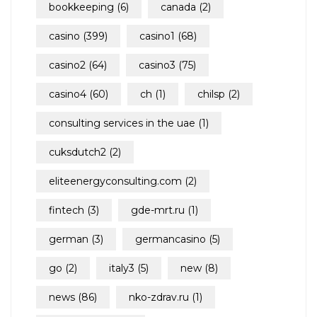
bookkeeping
(6)
canada
(2)
casino
(399)
casino1
(68)
casino2
(64)
casino3
(75)
casino4
(60)
ch
(1)
chilsp
(2)
consulting services in the uae
(1)
cuksdutch2
(2)
eliteenergyconsulting.com
(2)
fintech
(3)
gde-mrt.ru
(1)
german
(3)
germancasino
(5)
go
(2)
italy3
(5)
new
(8)
news
(86)
nko-zdrav.ru
(1)