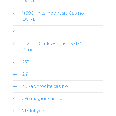
DONE
1) 990 links Indonesia Casino
DONE
2
2) 22000 links English SMM
Panel
235
241
491-aphrodite casino
598 magius casino
717-lollybet