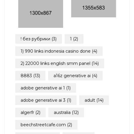
! без рубрики
(3)
1
(2)
1) 990 links indonesia casino done
(4)
2) 22000 links english smm panel
(14)
8883
(13)
a16z generative ai
(4)
adobe generative ai 1
(1)
adobe generative ai 3
(1)
adult
(14)
algerfr
(2)
australia
(12)
beechstreetcafe.com
(2)