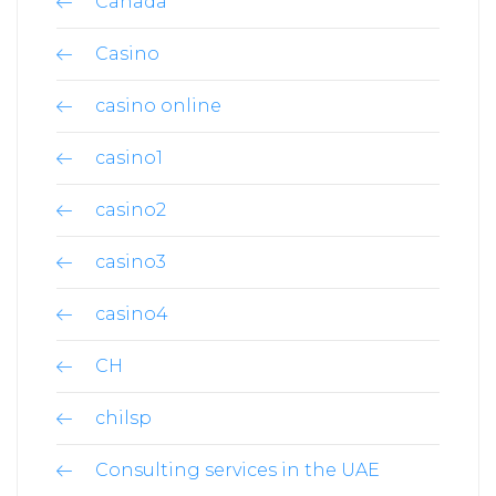
Canada
Casino
casino online
casino1
casino2
casino3
casino4
CH
chilsp
Consulting services in the UAE