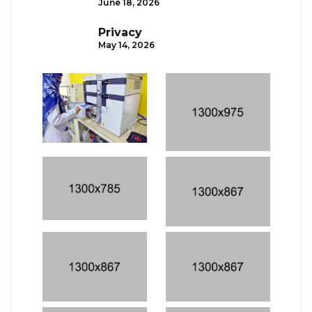
June 18, 2026
Privacy
May 14, 2026