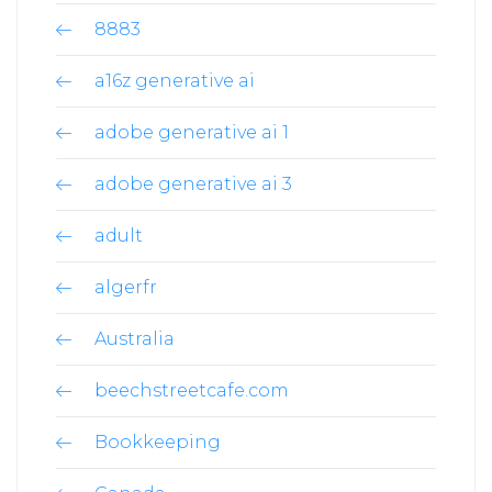
8883
a16z generative ai
adobe generative ai 1
adobe generative ai 3
adult
algerfr
Australia
beechstreetcafe.com
Bookkeeping