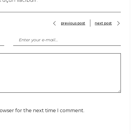
 üçün vacibdir.
previous post
next post
rowser for the next time I comment.