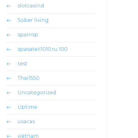
slotcasind
Sober living
spainsp
spasateli1010.ru 100
test
Thai1550
Uncategorized
Uptime
usacas
vietnam