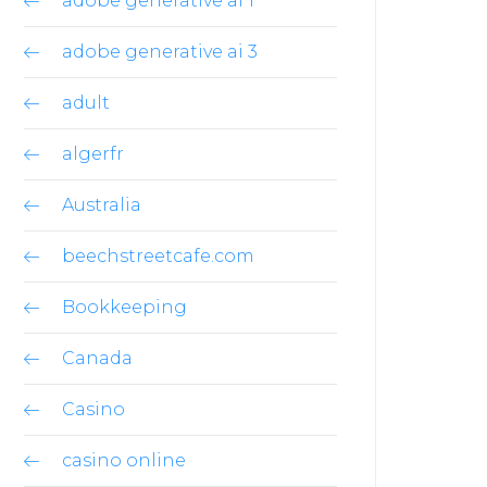
adobe generative ai 1
adobe generative ai 3
adult
algerfr
Australia
beechstreetcafe.com
Bookkeeping
Canada
Casino
casino online