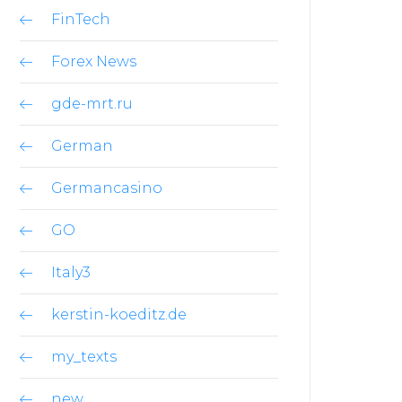
FinTech
Forex News
gde-mrt.ru
German
Germancasino
GO
Italy3
kerstin-koeditz.de
my_texts
new