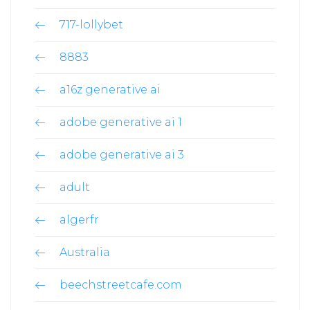
717-lollybet
8883
a16z generative ai
adobe generative ai 1
adobe generative ai 3
adult
algerfr
Australia
beechstreetcafe.com