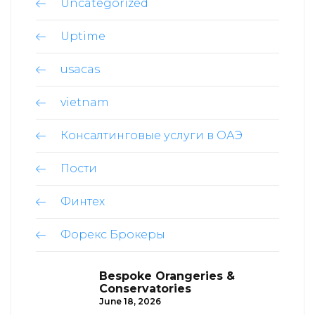
Uncategorized
Uptime
usacas
vietnam
Консалтинговые услуги в ОАЭ
Пости
Финтех
Форекс Брокеры
Bespoke Orangeries &
Conservatories
June 18, 2026