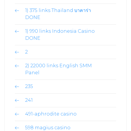
1) 375 links Thailand บาคาร่า
DONE
1) 990 links Indonesia Casino
DONE
2
2) 22000 links English SMM
Panel
235
241
491-aphrodite casino
598 magius casino