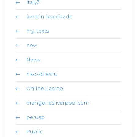
Italy3
kerstin-koeditz.de
my_texts
new
News
nko-zdrav.ru
Online Casino
orangeriesliverpool.com
perusp
Public