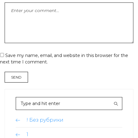
Save my name, email, and website in this browser for the
next time I comment.
! Без рубрики
1