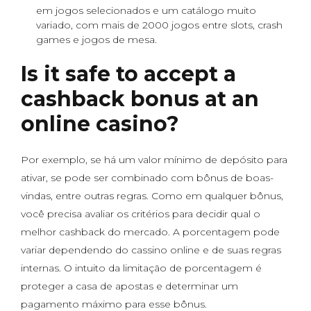
em jogos selecionados e um catálogo muito
variado, com mais de 2000 jogos entre slots, crash
games e jogos de mesa.
Is it safe to accept a
cashback bonus at an
online casino?
Por exemplo, se há um valor mínimo de depósito para
ativar, se pode ser combinado com bônus de boas-
vindas, entre outras regras. Como em qualquer bônus,
você precisa avaliar os critérios para decidir qual o
melhor cashback do mercado. A porcentagem pode
variar dependendo do cassino online e de suas regras
internas. O intuito da limitação de porcentagem é
proteger a casa de apostas e determinar um
pagamento máximo para esse bônus.