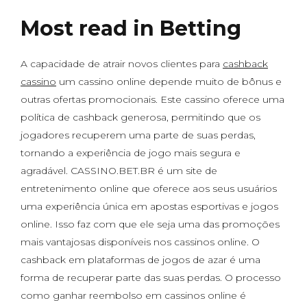
Most read in Betting
A capacidade de atrair novos clientes para
cashback
cassino
um cassino online depende muito de bônus e
outras ofertas promocionais. Este cassino oferece uma
política de cashback generosa, permitindo que os
jogadores recuperem uma parte de suas perdas,
tornando a experiência de jogo mais segura e
agradável. CASSINO.BET.BR é um site de
entretenimento online que oferece aos seus usuários
uma experiência única em apostas esportivas e jogos
online. Isso faz com que ele seja uma das promoções
mais vantajosas disponíveis nos cassinos online. O
cashback em plataformas de jogos de azar é uma
forma de recuperar parte das suas perdas. O processo
como ganhar reembolso em cassinos online é