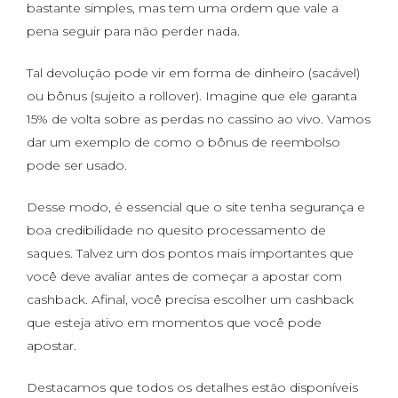
bastante simples, mas tem uma ordem que vale a
pena seguir para não perder nada.
Tal devolução pode vir em forma de dinheiro (sacável)
ou bônus (sujeito a rollover). Imagine que ele garanta
15% de volta sobre as perdas no cassino ao vivo. Vamos
dar um exemplo de como o bônus de reembolso
pode ser usado.
Desse modo, é essencial que o site tenha segurança e
boa credibilidade no quesito processamento de
saques. Talvez um dos pontos mais importantes que
você deve avaliar antes de começar a apostar com
cashback. Afinal, você precisa escolher um cashback
que esteja ativo em momentos que você pode
apostar.
Destacamos que todos os detalhes estão disponíveis