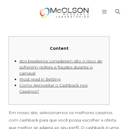
Content
dos brasileiros consideram alto o risco de
sofrerem golpes e fraudes durante o
carnaval
Most read in Betting
Como Aproveitar o Cashback nos
Cassinos?
Em nosso site, selecionamos os melhores cassinos
com cashback para que você possa escolher a oferta
que melhor se adapta ao seu perfil. O cashback é uma