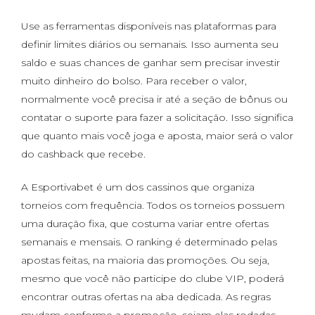
Use as ferramentas disponíveis nas plataformas para
definir limites diários ou semanais. Isso aumenta seu
saldo e suas chances de ganhar sem precisar investir
muito dinheiro do bolso. Para receber o valor,
normalmente você precisa ir até a seção de bônus ou
contatar o suporte para fazer a solicitação. Isso significa
que quanto mais você joga e aposta, maior será o valor
do cashback que recebe.
A Esportivabet é um dos cassinos que organiza
torneios com frequência. Todos os torneios possuem
uma duração fixa, que costuma variar entre ofertas
semanais e mensais. O ranking é determinado pelas
apostas feitas, na maioria das promoções. Ou seja,
mesmo que você não participe do clube VIP, poderá
encontrar outras ofertas na aba dedicada. As regras