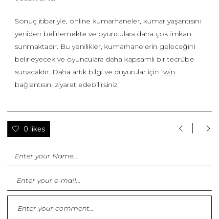
Sonuç itibariyle, online kumarhaneler, kumar yaşantısını
yeniden belirlemekte ve oyunculara daha çok imkan
sunmaktadır. Bu yenilikler, kumarhanelerin geleceğini
belirleyecek ve oyunculara daha kapsamlı bir tecrübe
sunacaktır. Daha artık bilgi ve duyurular için
1win
bağlantısını ziyaret edebilirsiniz.
0 likes