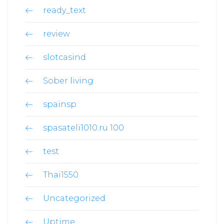
ready_text
review
slotcasind
Sober living
spainsp
spasateli1010.ru 100
test
Thai1550
Uncategorized
Uptime