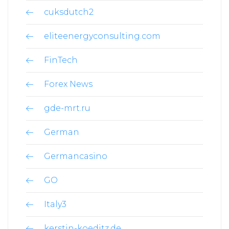
cuksdutch2
eliteenergyconsulting.com
FinTech
Forex News
gde-mrt.ru
German
Germancasino
GO
Italy3
kerstin-koeditz.de