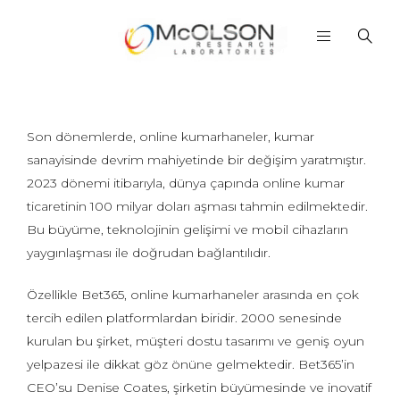
Son dönemlerde, online kumarhaneler, kumar
sanayisinde devrim mahiyetinde bir değişim yaratmıştır.
2023 dönemi itibarıyla, dünya çapında online kumar
ticaretinin 100 milyar doları aşması tahmin edilmektedir.
Bu büyüme, teknolojinin gelişimi ve mobil cihazların
yaygınlaşması ile doğrudan bağlantılıdır.
Özellikle Bet365, online kumarhaneler arasında en çok
tercih edilen platformlardan biridir. 2000 senesinde
kurulan bu şirket, müşteri dostu tasarımı ve geniş oyun
yelpazesi ile dikkat göz önüne gelmektedir. Bet365’in
CEO’su Denise Coates, şirketin büyümesinde ve inovatif