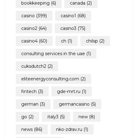
bookkeeping
(6)
canada
(2)
casino
(399)
casino1
(68)
casino2
(64)
casino3
(75)
casino4
(60)
ch
(1)
chilsp
(2)
consulting services in the uae
(1)
cuksdutch2
(2)
eliteenergyconsulting.com
(2)
fintech
(3)
gde-mrt.ru
(1)
german
(3)
germancasino
(5)
go
(2)
italy3
(5)
new
(8)
news
(86)
nko-zdrav.ru
(1)