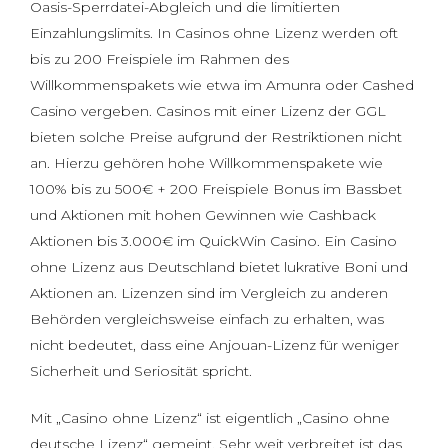
Oasis-Sperrdatei-Abgleich und die limitierten
Einzahlungslimits. In Casinos ohne Lizenz werden oft
bis zu 200 Freispiele im Rahmen des
Willkommenspakets wie etwa im Amunra oder Cashed
Casino vergeben. Casinos mit einer Lizenz der GGL
bieten solche Preise aufgrund der Restriktionen nicht
an. Hierzu gehören hohe Willkommenspakete wie
100% bis zu 500€ + 200 Freispiele Bonus im Bassbet
und Aktionen mit hohen Gewinnen wie Cashback
Aktionen bis 3.000€ im QuickWin Casino. Ein Casino
ohne Lizenz aus Deutschland bietet lukrative Boni und
Aktionen an. Lizenzen sind im Vergleich zu anderen
Behörden vergleichsweise einfach zu erhalten, was
nicht bedeutet, dass eine Anjouan-Lizenz für weniger
Sicherheit und Seriosität spricht.
Mit „Casino ohne Lizenz“ ist eigentlich „Casino ohne
deutsche Lizenz“ gemeint. Sehr weit verbreitet ist das