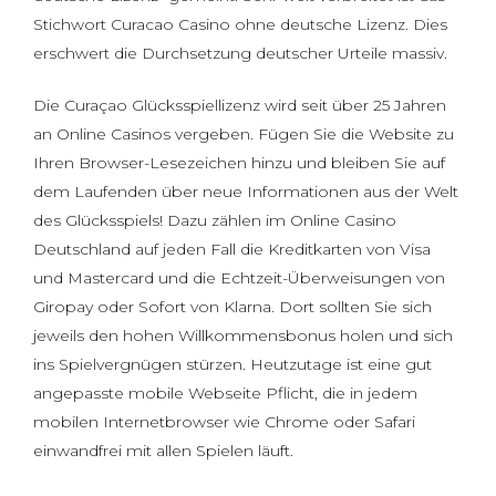
Stichwort Curacao Casino ohne deutsche Lizenz. Dies
erschwert die Durchsetzung deutscher Urteile massiv.
Die Curaçao Glücksspiellizenz wird seit über 25 Jahren
an Online Casinos vergeben. Fügen Sie die Website zu
Ihren Browser-Lesezeichen hinzu und bleiben Sie auf
dem Laufenden über neue Informationen aus der Welt
des Glücksspiels! Dazu zählen im Online Casino
Deutschland auf jeden Fall die Kreditkarten von Visa
und Mastercard und die Echtzeit-Überweisungen von
Giropay oder Sofort von Klarna. Dort sollten Sie sich
jeweils den hohen Willkommensbonus holen und sich
ins Spielvergnügen stürzen. Heutzutage ist eine gut
angepasste mobile Webseite Pflicht, die in jedem
mobilen Internetbrowser wie Chrome oder Safari
einwandfrei mit allen Spielen läuft.