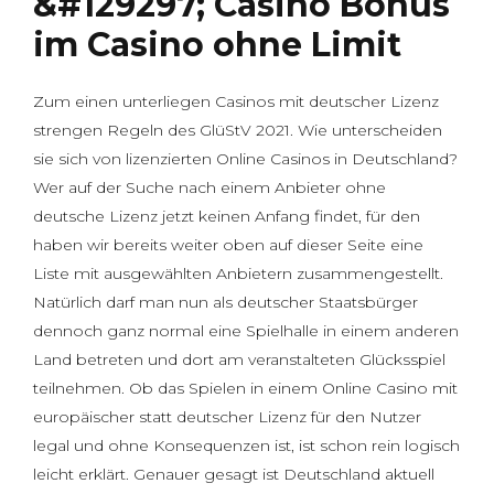
&#129297; Casino Bonus
im Casino ohne Limit
Zum einen unterliegen Casinos mit deutscher Lizenz
strengen Regeln des GlüStV 2021. Wie unterscheiden
sie sich von lizenzierten Online Casinos in Deutschland?
Wer auf der Suche nach einem Anbieter ohne
deutsche Lizenz jetzt keinen Anfang findet, für den
haben wir bereits weiter oben auf dieser Seite eine
Liste mit ausgewählten Anbietern zusammengestellt.
Natürlich darf man nun als deutscher Staatsbürger
dennoch ganz normal eine Spielhalle in einem anderen
Land betreten und dort am veranstalteten Glücksspiel
teilnehmen. Ob das Spielen in einem Online Casino mit
europäischer statt deutscher Lizenz für den Nutzer
legal und ohne Konsequenzen ist, ist schon rein logisch
leicht erklärt. Genauer gesagt ist Deutschland aktuell