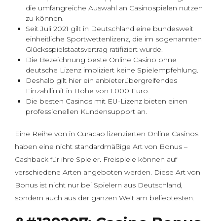
die umfangreiche Auswahl an Casinospielen nutzen
zu können.
Seit Juli 2021 gilt in Deutschland eine bundesweit
einheitliche Sportwettenlizenz, die im sogenannten
Glücksspielstaatsvertrag ratifiziert wurde.
Die Bezeichnung beste Online Casino ohne
deutsche Lizenz impliziert keine Spielempfehlung.
Deshalb gilt hier ein anbieterübergreifendes
Einzahllimit in Höhe von 1.000 Euro.
Die besten Casinos mit EU-Lizenz bieten einen
professionellen Kundensupport an.
Eine Reihe von in Curacao lizenzierten Online Casinos
haben eine nicht standardmäßige Art von Bonus –
Cashback für ihre Spieler. Freispiele können auf
verschiedene Arten angeboten werden. Diese Art von
Bonus ist nicht nur bei Spielern aus Deutschland,
sondern auch aus der ganzen Welt am beliebtesten.