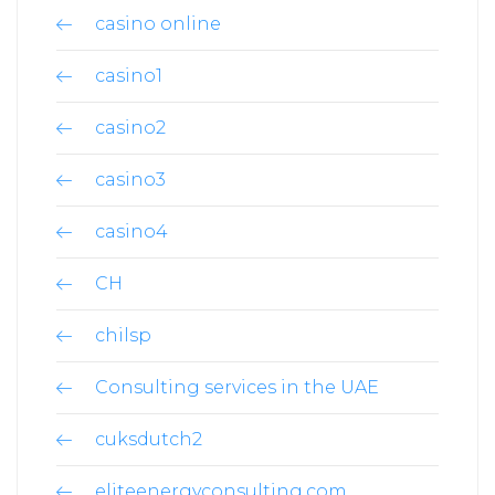
casino online
casino1
casino2
casino3
casino4
CH
chilsp
Consulting services in the UAE
cuksdutch2
eliteenergyconsulting.com