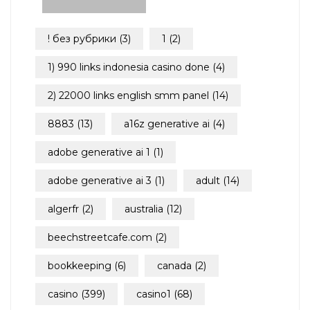
! без рубрики
(3)
1
(2)
1) 990 links indonesia casino done
(4)
2) 22000 links english smm panel
(14)
8883
(13)
a16z generative ai
(4)
adobe generative ai 1
(1)
adobe generative ai 3
(1)
adult
(14)
algerfr
(2)
australia
(12)
beechstreetcafe.com
(2)
bookkeeping
(6)
canada
(2)
casino
(399)
casino1
(68)