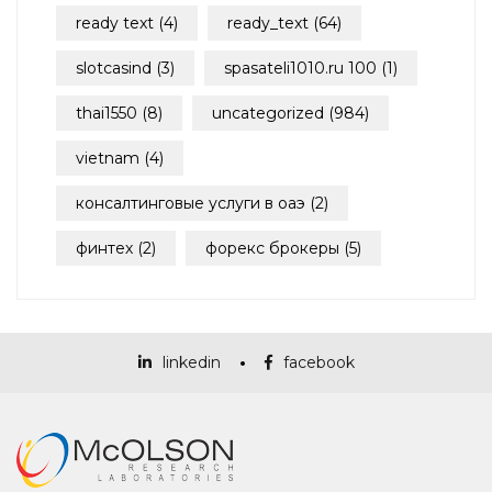
ready text
(4)
ready_text
(64)
slotcasind
(3)
spasateli1010.ru 100
(1)
thai1550
(8)
uncategorized
(984)
vietnam
(4)
консалтинговые услуги в оаэ
(2)
финтех
(2)
форекс брокеры
(5)
linkedin
facebook