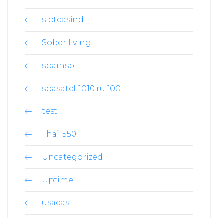
slotcasind
Sober living
spainsp
spasateli1010.ru 100
test
Thai1550
Uncategorized
Uptime
usacas