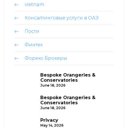
vietnam
Консалтинговые услуги в ОАЭ
Пости
Финтех
Форекс Брокеры
Bespoke Orangeries &
Conservatories
June 18, 2026
Bespoke Orangeries &
Conservatories
June 18, 2026
Privacy
May 14, 2026