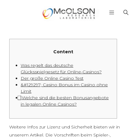
Content
Was regelt das deutsche
Glücksspielgesetz für Online-Casinos?
Der große Online Casino Test
&#129297; Casino Bonus im Casino ohne
Limit
⃣ Welche sind die besten Bonusangebote
in legalen Online Casinos?
Weitere Infos zur Lizenz und Sicherheit bieten wir in
unserem Artikel. Die Vorschriften beim Spieler-,