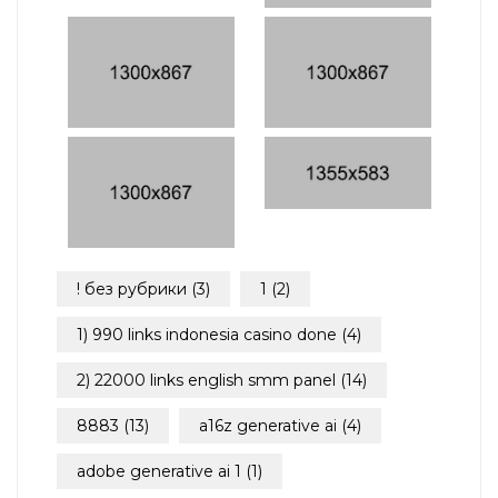
! без рубрики
(3)
1
(2)
1) 990 links indonesia casino done
(4)
2) 22000 links english smm panel
(14)
8883
(13)
a16z generative ai
(4)
adobe generative ai 1
(1)