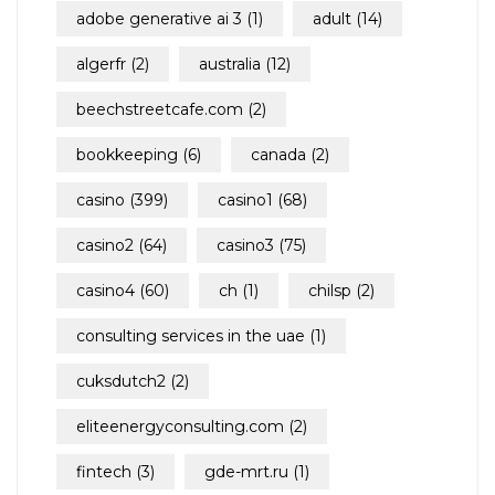
adobe generative ai 3
(1)
adult
(14)
algerfr
(2)
australia
(12)
beechstreetcafe.com
(2)
bookkeeping
(6)
canada
(2)
casino
(399)
casino1
(68)
casino2
(64)
casino3
(75)
casino4
(60)
ch
(1)
chilsp
(2)
consulting services in the uae
(1)
cuksdutch2
(2)
eliteenergyconsulting.com
(2)
fintech
(3)
gde-mrt.ru
(1)