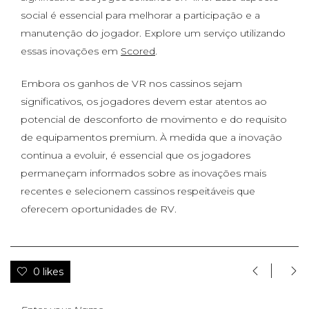
social é essencial para melhorar a participação e a
manutenção do jogador. Explore um serviço utilizando
essas inovações em
Scored
.
Embora os ganhos de VR nos cassinos sejam
significativos, os jogadores devem estar atentos ao
potencial de desconforto de movimento e do requisito
de equipamentos premium. À medida que a inovação
continua a evoluir, é essencial que os jogadores
permaneçam informados sobre as inovações mais
recentes e selecionem cassinos respeitáveis ​​que
oferecem oportunidades de RV.
0 likes