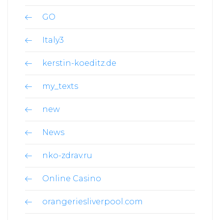
GO
Italy3
kerstin-koeditz.de
my_texts
new
News
nko-zdrav.ru
Online Casino
orangeriesliverpool.com