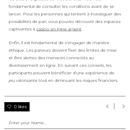
fondamental de consulter les conditions avant de se
lancer. Pour les personnes qui tentent à investiguer des
possibilités de pari, vous pouvez découvrir des espaces
captivantes à
casino en ligne argent
.
Enfin, il est fondamental de s’engager de manière
éthique. Les parieurs doivent fixer des limites de mise
et être alertes des menaces connectés au
divertissement en ligne. En suivant ces conseils, les
participants peuvent bénéficier d’une expérience de
jeu valorisante tout en diminuant les risques financiers.
0 likes