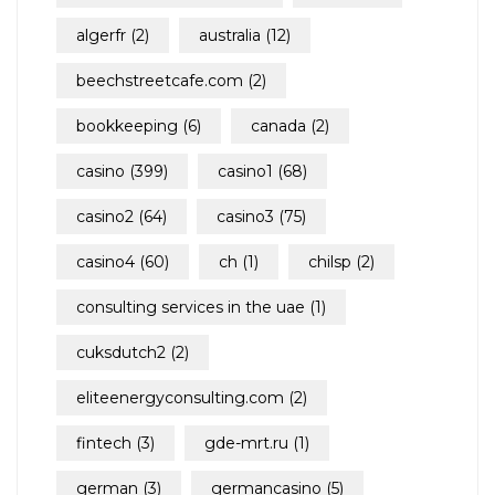
algerfr
(2)
australia
(12)
beechstreetcafe.com
(2)
bookkeeping
(6)
canada
(2)
casino
(399)
casino1
(68)
casino2
(64)
casino3
(75)
casino4
(60)
ch
(1)
chilsp
(2)
consulting services in the uae
(1)
cuksdutch2
(2)
eliteenergyconsulting.com
(2)
fintech
(3)
gde-mrt.ru
(1)
german
(3)
germancasino
(5)