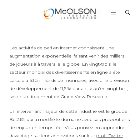
Les activités de pari en internet connaissent une
augmentation exponentielle, faisant venir des milliers
de joueurs à à travers le le globe. En vingt-trois, le
secteur mondial des divertissements en ligne a été
calculé à 63,5 milliards de monnaies, avec une prévision
de développement de 11,5 % par an jusqu’en vingt-huit,
selon un document de Grand View Research.
Un intervenant majeur de cette industrie est le groupe
Bet365, qui a modifié le domaine avec ses propositions
de enjeux en temps réel. Vous pouvez en apprendre
davantage sur leurs innovations sur leur
profil Twitter
.