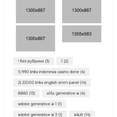
! без рубрики
(3)
1
(2)
1) 990 links indonesia casino done
(4)
2) 22000 links english smm panel
(14)
8883
(13)
a16z generative ai
(4)
adobe generative ai 1
(1)
adobe generative ai 3
(1)
adult
(14)