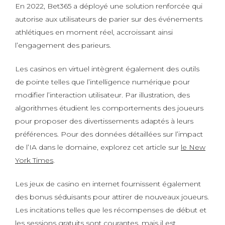
En 2022, Bet365 a déployé une solution renforcée qui
autorise aux utilisateurs de parier sur des événements
athlétiques en moment réel, accroissant ainsi
l’engagement des parieurs.
Les casinos en virtuel intègrent également des outils
de pointe telles que l’intelligence numérique pour
modifier l’interaction utilisateur. Par illustration, des
algorithmes étudient les comportements des joueurs
pour proposer des divertissements adaptés à leurs
préférences. Pour des données détaillées sur l’impact
de l’IA dans le domaine, explorez cet article sur
le New
York Times
.
Les jeux de casino en internet fournissent également
des bonus séduisants pour attirer de nouveaux joueurs.
Les incitations telles que les récompenses de début et
les sessions gratuits sont courantes, mais il est