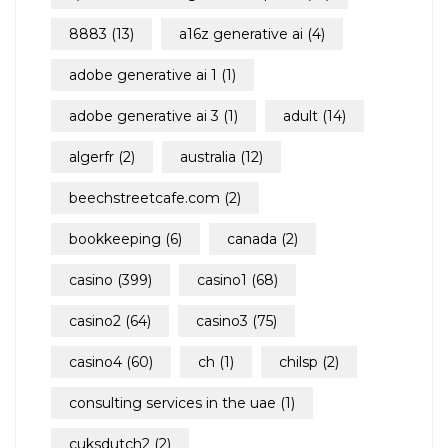
8883
(13)
a16z generative ai
(4)
adobe generative ai 1
(1)
adobe generative ai 3
(1)
adult
(14)
algerfr
(2)
australia
(12)
beechstreetcafe.com
(2)
bookkeeping
(6)
canada
(2)
casino
(399)
casino1
(68)
casino2
(64)
casino3
(75)
casino4
(60)
ch
(1)
chilsp
(2)
consulting services in the uae
(1)
cuksdutch2
(2)