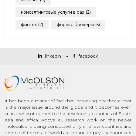
консалтинговые услуги в оаэ
(2)
финтех
(2)
форекс брокеры
(5)
linkedin
facebook
It has been a matter of fact that increasing healthcare cost
is the major issue around the globe and it becomes even
critical when it comes to the developing countries of South
Asia and Africa. Above all, research work on the newer
molecules is being conducted only in a few countries and
people of the rest of world are bound to pay unannounced