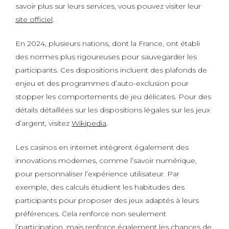
savoir plus sur leurs services, vous pouvez visiter leur
site officiel
.
En 2024, plusieurs nations, dont la France, ont établi
des normes plus rigoureuses pour sauvegarder les
participants. Ces dispositions incluent des plafonds de
enjeu et des programmes d’auto-exclusion pour
stopper les comportements de jeu délicates. Pour des
détails détaillées sur les dispositions légales sur les jeux
d’argent, visitez
Wikipedia
.
Les casinos en internet intègrent également des
innovations modernes, comme l’savoir numérique,
pour personnaliser l’expérience utilisateur. Par
exemple, des calculs étudient les habitudes des
participants pour proposer des jeux adaptés à leurs
préférences. Cela renforce non seulement
l’participation, mais renforce également les chances de