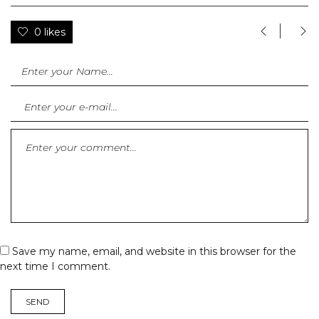
0 likes
Save my name, email, and website in this browser for the
next time I comment.