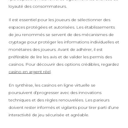
loyauté des consommateurs.
Il est essentiel pour les joueurs de sélectionner des
espaces protégées et autorisées. Les établissements
de jeu renommés se servent de des mécanismes de
cryptage pour protéger les informations individuelles et
monétaires des joueurs. Avant de adhérer, il est
préférable de lire les avis et de valider les permis des
casinos. Pour découvrir des options crédibles, regardez
casino en argent réel
.
En synthèse, les casinos en ligne virtuelle se
poursuivent d’progresser avec des innovations
techniques et des règles renouvelées. Les parieurs
doivent rester informés et vigilants pour tirer parti d’une
interactivité de jeu sécurisée et agréable.