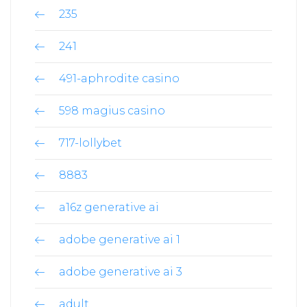
235
241
491-aphrodite casino
598 magius casino
717-lollybet
8883
a16z generative ai
adobe generative ai 1
adobe generative ai 3
adult