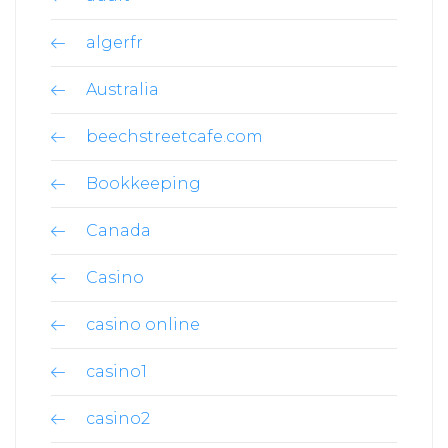
algerfr
Australia
beechstreetcafe.com
Bookkeeping
Canada
Casino
casino online
casino1
casino2