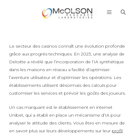
Le secteur des casinos connaît une évolution profonde
grâce aux progrès techniques. En 2023, une analyse de
Deloitte a révélé que l’incorporation de l’IA synthétique
dans les maisons en réseau a facilité d’optimiser
l’aventure utilisateur et d’optimiser les opérations. Les
établissements utilisent désormais des calculs pour
customiser les services et prévoir les goûts des joueurs.
Un cas marquant est le établissement en internet
Unibet, qui a établi en place un mécanisme d’IA pour
analyser le attitude des clients. Vous êtes en mesure de
en savoir plus sur leurs développements sur leur
profil