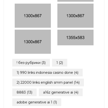
! без рубрики
(3)
1
(2)
1) 990 links indonesia casino done
(4)
2) 22000 links english smm panel
(14)
8883
(13)
a16z generative ai
(4)
adobe generative ai 1
(1)