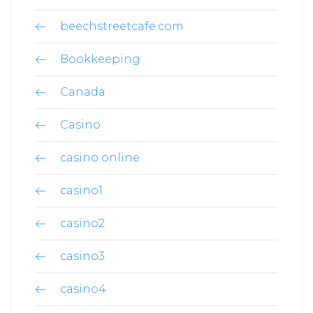
beechstreetcafe.com
Bookkeeping
Canada
Casino
casino online
casino1
casino2
casino3
casino4