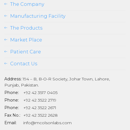
The Company
Manufacturing Facility
The Products
Market Place
Patient Care
Contact Us
Address:
194 – B, B-O-R Society, Johar Town, Lahore,
Punjab, Pakistan.
Phone:
+92 42 3517 0405
Phone:
+92 42 3522 2719
Phone:
+92 42 3522 2671
Fax No.:
+92 42 3522 2628
Email:
info@mcolsonlabs.com