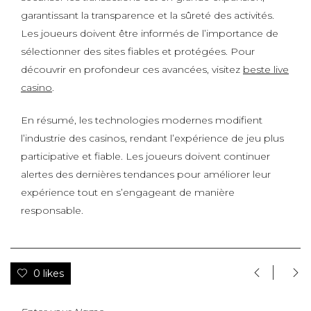
garantissant la transparence et la sûreté des activités.
Les joueurs doivent être informés de l’importance de
sélectionner des sites fiables et protégées. Pour
découvrir en profondeur ces avancées, visitez
beste live
casino
.
En résumé, les technologies modernes modifient
l’industrie des casinos, rendant l’expérience de jeu plus
participative et fiable. Les joueurs doivent continuer
alertes des dernières tendances pour améliorer leur
expérience tout en s’engageant de manière
responsable.
0 likes