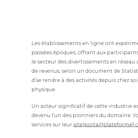
Les établissements en ligne ont expérim
passées époques, offrant aux participants
le secteur des divertissements en réseau 
de revenus, selon un document de Statista
d’se rendre à des activités depuis chez soi
physique.
Un acteur significatif de cette industrie e
devenu l’un des pionniers du domaine. V
services sur leur
site|portail|plateforme} c