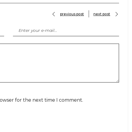
previous post
next post
rowser for the next time I comment.