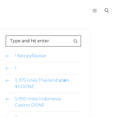
! Без рубрики
1
1) 375 links Thailand บาคา
ร่า DONE
1) 990 links Indonesia
Casino DONE