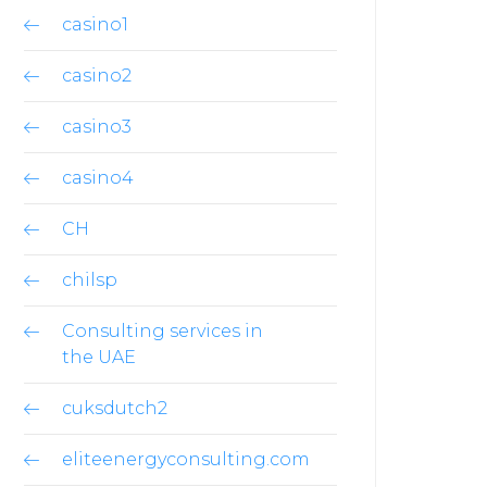
casino1
casino2
casino3
casino4
CH
chilsp
Consulting services in
the UAE
cuksdutch2
eliteenergyconsulting.com