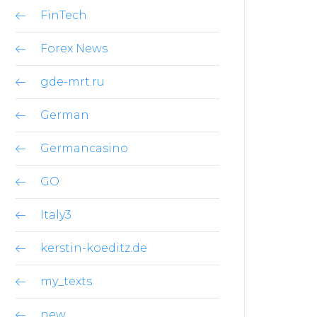
FinTech
Forex News
gde-mrt.ru
German
Germancasino
GO
Italy3
kerstin-koeditz.de
my_texts
new