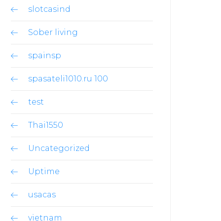
slotcasind
Sober living
spainsp
spasateli1010.ru 100
test
Thai1550
Uncategorized
Uptime
usacas
vietnam