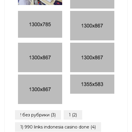
! без рубрики
(3)
1
(2)
1) 990 links indonesia casino done
(4)