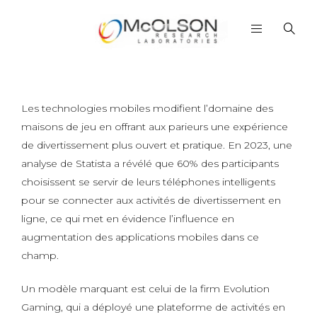
Les technologies mobiles modifient l’domaine des
maisons de jeu en offrant aux parieurs une expérience
de divertissement plus ouvert et pratique. En 2023, une
analyse de Statista a révélé que 60% des participants
choisissent se servir de leurs téléphones intelligents
pour se connecter aux activités de divertissement en
ligne, ce qui met en évidence l’influence en
augmentation des applications mobiles dans ce
champ.
Un modèle marquant est celui de la firm Evolution
Gaming, qui a déployé une plateforme de activités en