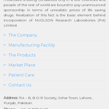
people of the rest of world are bound to pay unannounced
sponsorship in terms of unrealistic prices of life saving
drugs. Realization of this fact is the basic element behind
incorporation of McOLSON Research Laboratories (Pvt)
Limited.
The Company
Manufacturing Facility
The Products
Market Place
Patient Care
Contact Us
Address:
194 – B, B-O-R Society, Johar Town, Lahore,
Punjab, Pakistan.