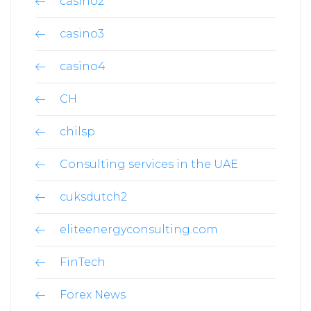
casino2
casino3
casino4
CH
chilsp
Consulting services in the UAE
cuksdutch2
eliteenergyconsulting.com
FinTech
Forex News