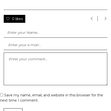
0 likes
Save my name, email, and website in this browser for the
next time I comment.